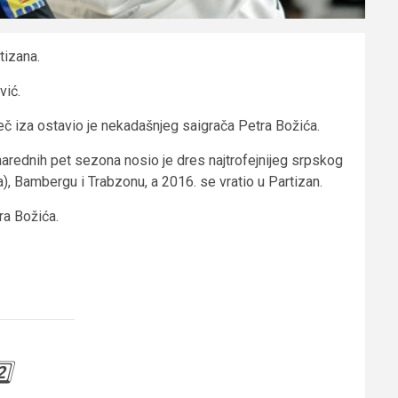
tizana.
vić.
eč iza ostavio je nekadašnjeg saigrača Petra Božića.
 narednih pet sezona nosio je dres najtrofejnijeg srpskog
), Bambergu i Trabzonu, a 2016. se vratio u Partizan.
ra Božića.
️⃣