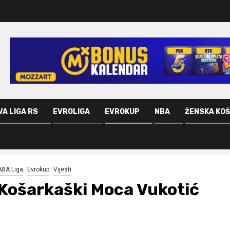
VA LIGA RS
EVROLIGA
EVROKUP
NBA
ŽENSKA KO
ABA Liga
Evrokup
Vijesti
Košarkaški Moca Vukotić