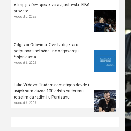
Alimpijevićev spisak za avgustovske FIBA
prozore
August 7, 2026
Odgovor Orlovima: ​Ove tvrdnje su u
potpunosti netačne i ne odgovaraju
činjenicama
August 6, 2026
Luka Vildoza: Trudom sam stigao dovde i
uvijek sam davao 100 odsto na terenu –
to želim da radim i u Partizanu
August 6, 2026