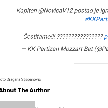
Kapiten @NovicaV12 postao je igr
#KKPart
Čestitamo!!! ????????️????????️
p
— KK Partizan Mozzart Bet (@P
foto:Dragana Stjepanović
About The Author