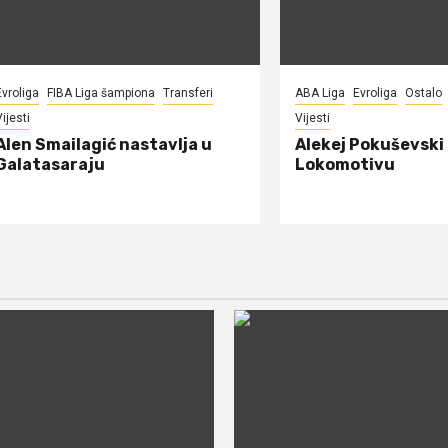
Evroliga
FIBA Liga šampiona
Transferi
ABA Liga
Evroliga
Ostalo
ijesti
Vijesti
Alen Smailagić nastavlja u
Alekej Pokuševski
Galatasaraju
Lokomotivu