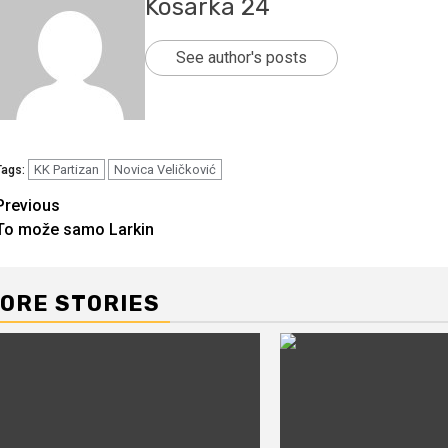
Kosarka 24
See author's posts
KK Partizan
Novica Veličković
Tags:
Continue
Previous
To može samo Larkin
Reading
ORE STORIES