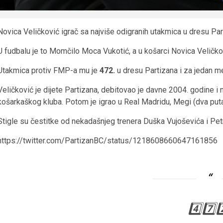
Novica Veličković igrač sa najviše odigranih utakmica u dresu Par
U fudbalu je to Momčilo Moca Vukotić, a u košarci Novica Veličko
Utakmica protiv FMP-a mu je
472.
u dresu Partizana i za jedan m
Veličković je dijete Partizana, debitovao je davne 2004. godine i
košarkaškog kluba. Potom je igrao u Real Madridu, Megi (dva puta
Stigle su čestitke od nekadašnjeg trenera Duška Vujoševića i Pet
https://twitter.com/PartizanBC/status/1218608660647161856
4️⃣7️⃣2