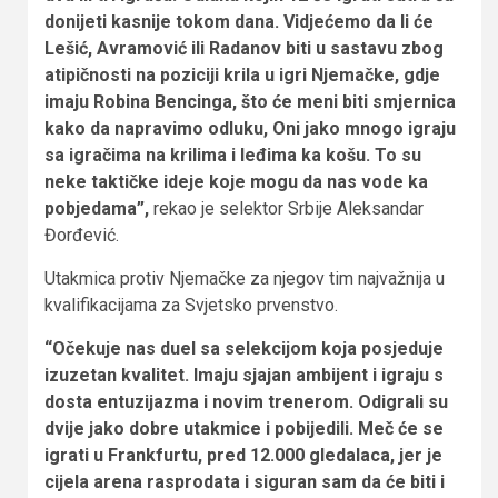
donijeti kasnije tokom dana. Vidjećemo da li će
Lešić, Avramović ili Radanov biti u sastavu zbog
atipičnosti na poziciji krila u igri Njemačke, gdje
imaju Robina Bencinga, što će meni biti smjernica
kako da napravimo odluku, Oni jako mnogo igraju
sa igračima na krilima i leđima ka košu. To su
neke taktičke ideje koje mogu da nas vode ka
pobjedama”,
rekao je selektor Srbije Aleksandar
Đorđević.
Utakmica protiv Njemačke za njegov tim najvažnija u
kvalifikacijama za Svjetsko prvenstvo.
“Očekuje nas duel sa selekcijom koja posjeduje
izuzetan kvalitet. Imaju sjajan ambijent i igraju s
dosta entuzijazma i novim trenerom. Odigrali su
dvije jako dobre utakmice i pobijedili. Meč će se
igrati u Frankfurtu, pred 12.000 gledalaca, jer je
cijela arena rasprodata i siguran sam da će biti i