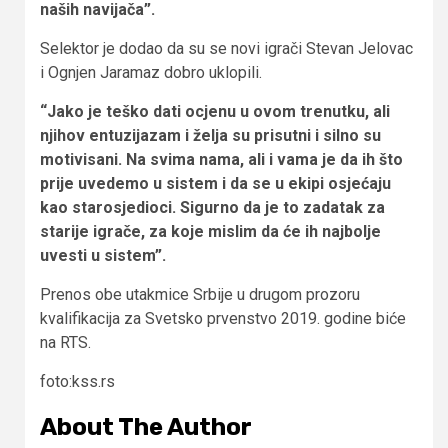
naših navijača”.
Selektor je dodao da su se novi igrači Stevan Jelovac
i Ognjen Jaramaz dobro uklopili.
“Jako je teško dati ocjenu u ovom trenutku, ali
njihov entuzijazam i želja su prisutni i silno su
motivisani. Na svima nama, ali i vama je da ih što
prije uvedemo u sistem i da se u ekipi osjećaju
kao starosjedioci. Sigurno da je to zadatak za
starije igrače, za koje mislim da će ih najbolje
uvesti u sistem”.
Prenos obe utakmice Srbije u drugom prozoru
kvalifikacija za Svetsko prvenstvo 2019. godine biće
na RTS.
foto:kss.rs
About The Author