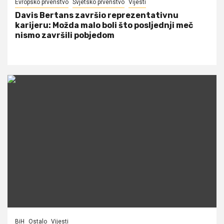
Evropsko prvenstvo
Svjetsko prvenstvo
Vijesti
Davis Bertans završio reprezentativnu
karijeru: Možda malo boli što posljednji meč
nismo završili pobjedom
BiH
Ostalo
Vijesti