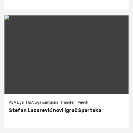
ABA Liga
FIBA Liga šampiona
Transferi
Vijesti
Stefan Lazarević novi igrač Spartaka