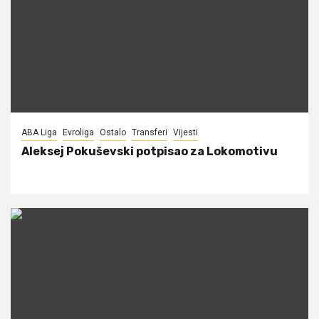
ABA Liga
Evroliga
Ostalo
Transferi
Vijesti
Aleksej Pokuševski potpisao za Lokomotivu