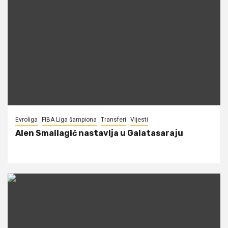
Evroliga
FIBA Liga šampiona
Transferi
Vijesti
Alen Smailagić nastavlja u Galatasaraju