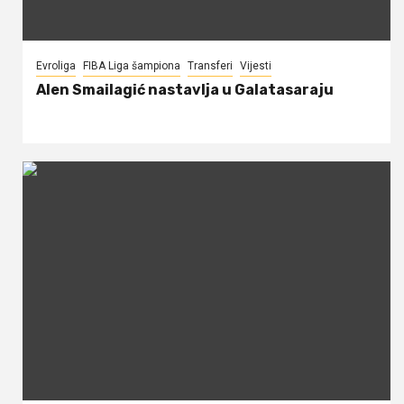
Evroliga
FIBA Liga šampiona
Transferi
Vijesti
Alen Smailagić nastavlja u Galatasaraju