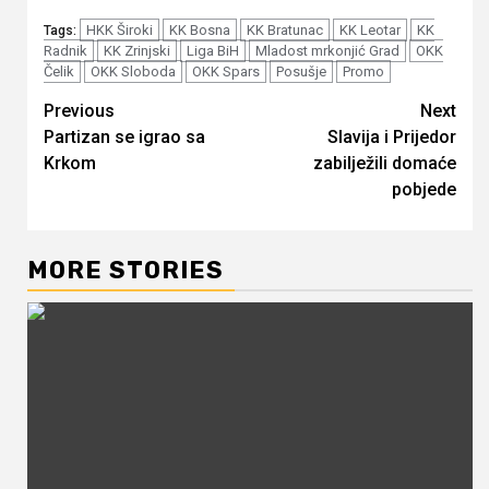
HKK Široki
KK Bosna
KK Bratunac
KK Leotar
KK
Tags:
Radnik
KK Zrinjski
Liga BiH
Mladost mrkonjić Grad
OKK
Čelik
OKK Sloboda
OKK Spars
Posušje
Promo
Continue
Previous
Next
Partizan se igrao sa
Slavija i Prijedor
Reading
Krkom
zabilježili domaće
pobjede
MORE STORIES