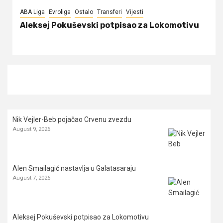
ABA Liga
Evroliga
Ostalo
Transferi
Vijesti
Aleksej Pokuševski potpisao za Lokomotivu
Nik Vejler-Beb pojačao Crvenu zvezdu
August 9, 2026
Alen Smailagić nastavlja u Galatasaraju
August 7, 2026
Aleksej Pokuševski potpisao za Lokomotivu