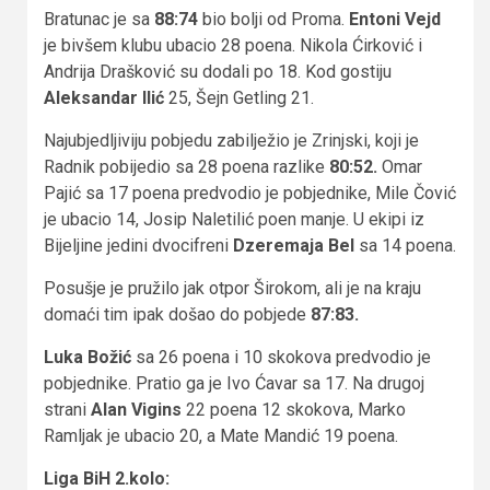
Bratunac je sa
88:74
bio bolji od Proma.
Entoni Vejd
je bivšem klubu ubacio 28 poena. Nikola Ćirković i
Andrija Drašković su dodali po 18. Kod gostiju
Aleksandar Ilić
25, Šejn Getling 21.
Najubjedljiviju pobjedu zabilježio je Zrinjski, koji je
Radnik pobijedio sa 28 poena razlike
80:52.
Omar
Pajić sa 17 poena predvodio je pobjednike, Mile Čović
je ubacio 14, Josip Naletilić poen manje. U ekipi iz
Bijeljine jedini dvocifreni
Dzeremaja Bel
sa 14 poena.
Posušje je pružilo jak otpor Širokom, ali je na kraju
domaći tim ipak došao do pobjede
87:83.
Luka Božić
sa 26 poena i 10 skokova predvodio je
pobjednike. Pratio ga je Ivo Ćavar sa 17. Na drugoj
strani
Alan Vigins
22 poena 12 skokova, Marko
Ramljak je ubacio 20, a Mate Mandić 19 poena.
Liga BiH 2.kolo: