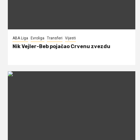
ABA Liga
Evroliga
Transferi
Vijesti
Nik Vejler-Beb pojačao Crvenu zvezdu