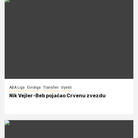
ABA Liga
Evroliga
Transferi
Vijesti
Nik Vejler-Beb pojačao Crvenu zvezdu