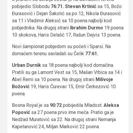
pobijedio Slobodu
76:71. Stevan Krtinić
sa 15, Božo
Đurasović i Dejan Šakotić sa po 12, Nikola Đurasović
sa 11 i Vladimir Aleksić sa 10 poena najbolji kod
pobjednika. Na drugoj strani
Ibrahim Durmo
19 poena
10 skokova, Haris Delalić 17, Rašun Dejvis 13 poena.
Novi šampionat pobjedom su počeli i Sparsi. Na
domaćem terenu savladali su Čelik
77:61.
Urban Durnik
sa 18 poena najbolji kod domačina.
Pratili su ga Lamont Vest sa 15, Mašan Vrbica sa 14 i
Abel Remi sa 10 poena. Na drugoj strani
Milivoje
Božović
19, Haris Čurevac 15, Emir Čerkezović 10
poena.
Bosna Royal je sa
90:72
pobijedila Mladost.
Aleksa
Popović
sa 27 poena prvo ime meča. Pratio ga je
Nedžad Muratović sa 22. Na drugoj strani Nemanja
Kapetanović 24, Miljan Marković 22 poena.