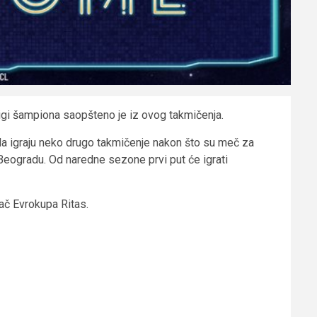
igi šampiona saopšteno je iz ovog takmičenja.
 da igraju neko drugo takmičenje nakon što su meč za
 Beogradu. Od naredne sezone prvi put će igrati
jač Evrokupa Ritas.