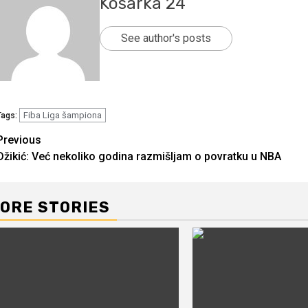
Kosarka 24
See author's posts
Fiba Liga šampiona
Tags:
Continue
Previous
Džikić: Već nekoliko godina razmišljam o povratku u NBA
Reading
ORE STORIES