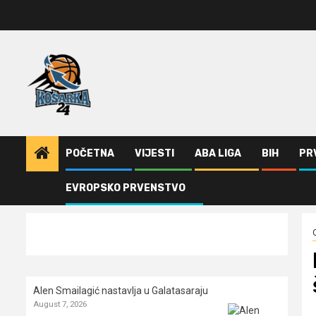
Skip
to
content
POČETNA
VIJESTI
ABA LIGA
BIH
PR
EVROPSKO PRVENSTVO
Home
Ostalo
Klubovi iz Turske, Španije i Litvanije u FIBA Ligi šam
Alen Smailagić nastavlja u Galatasaraju
August 7, 2026