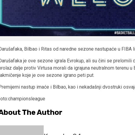
Darušafaka, Bilbao i Ritas od naredne sezone nastupaće u FIBA l
Darušafaka je ove sezone igrala Evrokup, ali su čini se prelomili
prolaz dalje protiv Virtusa morali da igrajuna neutralnom terenu u
takmičenje koje je ove sezone igrano peti put.
Premijerni nastup imaće i Bilbao, kao i nekadašnji dvostruki osva
foto:championsleague
About The Author