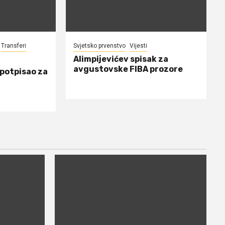
Transferi
Svjetsko prvenstvo
Vijesti
Alimpijevićev spisak za
avgustovske FIBA prozore
 potpisao za