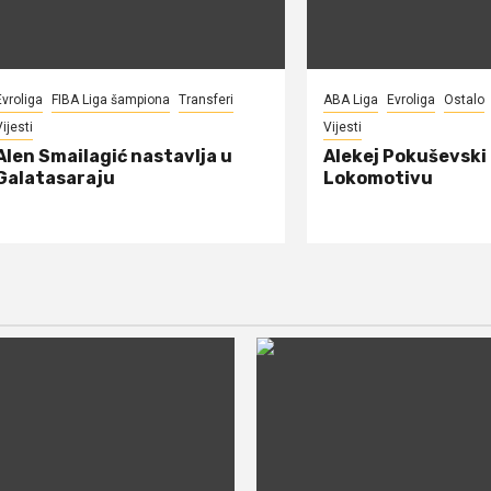
Evroliga
FIBA Liga šampiona
Transferi
ABA Liga
Evroliga
Ostalo
ijesti
Vijesti
Alen Smailagić nastavlja u
Alekej Pokuševski
Galatasaraju
Lokomotivu