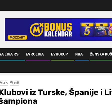
VA LIGA RS
EVROLIGA
EVROKUP
NBA
ŽENSKA KO
piona
Ostalo
Vijesti
Klubovi iz Turske, Španije i L
šampiona