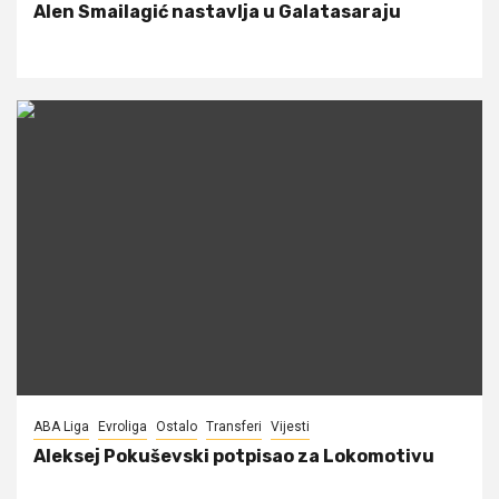
Alen Smailagić nastavlja u Galatasaraju
ABA Liga
Evroliga
Ostalo
Transferi
Vijesti
Aleksej Pokuševski potpisao za Lokomotivu