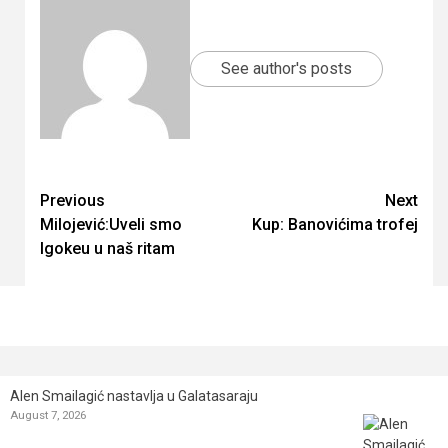
See author's posts
Continue
Previous
Next
Milojević:Uveli smo
Kup: Banovićima trofej
Reading
Igokeu u naš ritam
Alen Smailagić nastavlja u Galatasaraju
August 7, 2026