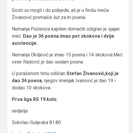
Gosti su mogli i do pobjede, ali je u finišu meča
Živanović promašio šut za tri poena.
Nemanja Pečenica kapiten domaćih odigrao je sjajan
meč.
Dao je 36 poena imao pet skokova i dvije
asistencije.
Nemanja Okiljević je imao 15 poena i 14 skokova.Meč
viner Radović je dao sedam poena.
U poraženom timu odličan
Stefan Živanović,koji je
dao 34 poena
, njegov imenjak Ivanović je dao 19 i
dodao 10 skokova.
Prva liga RS 19.kolo:
nedjelja
Sokolac-Sutjeska 81:80