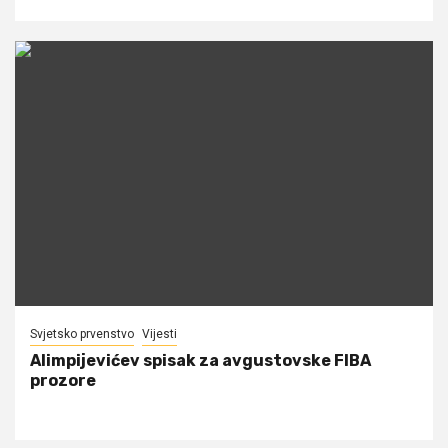
Svjetsko prvenstvo
Vijesti
Alimpijevićev spisak za avgustovske FIBA
prozore