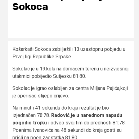
Sokoca
Košarkaši Sokoca zabilježili 13.uzastopnu pobjedu u
Prvoj ligi Republike Srpske.
Sokolac je u 19.kolu na domaćem terenu u neizvjesnoj
utakmici pobijedio Sutjesku 81:80.
Sokolac je igrao oslabljen za centra Miljana Pajića,koji
je operisao slijepo crijevo.
Na minut i 41 sekundu do kraja rezultat je bio
izjednačen 78:78.
Radović je u narednom napadu
pogodio trojku
i odveo svoj tim do prednosti 81:78.
Poenima Ivanovića na 48 sekundi do kraja gosti su
prišli na poen zaostatka 81:80.