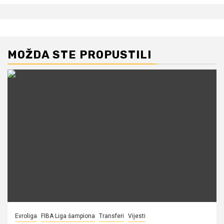
MOŽDA STE PROPUSTILI
Evroliga
FIBA Liga šampiona
Transferi
Vijesti