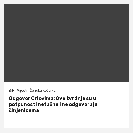
BiH
Vijesti
Ženska košarka
Odgovor Orlovima: ​Ove tvrdnje su u
potpunosti netačne i ne odgovaraju
činjenicama