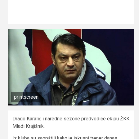
printscreen
Drago Karalić i naredne sezone predvodiće ekipu ŽKK
Mladi Krajišnik.
Iz kluba su saopštili kako je iskusni trener danas