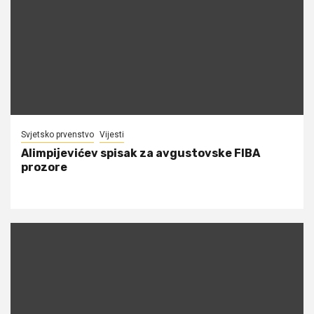
Svjetsko prvenstvo
Vijesti
Alimpijevićev spisak za avgustovske FIBA
prozore