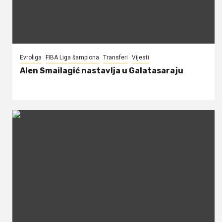
Evroliga
FIBA Liga šampiona
Transferi
Vijesti
Alen Smailagić nastavlja u Galatasaraju