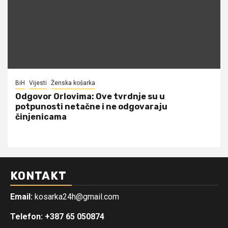
BiH
Vijesti
Ženska košarka
Odgovor Orlovima: ​Ove tvrdnje su u
potpunosti netačne i ne odgovaraju
činjenicama
KONTAKT
Email:
kosarka24h@gmail.com
Telefon: +387 65 050874