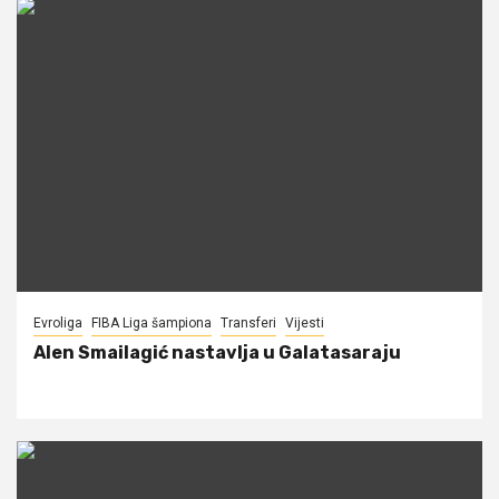
Evroliga
FIBA Liga šampiona
Transferi
Vijesti
Alen Smailagić nastavlja u Galatasaraju