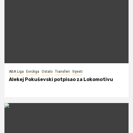
ABA Liga
Evroliga
Ostalo
Transferi
Vijesti
Alekej Pokuševski potpisao za Lokomotivu