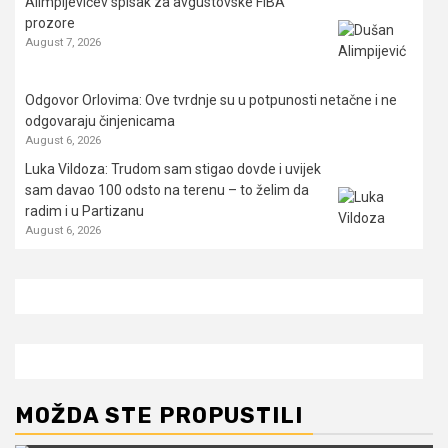
Alimpijevićev spisak za avgustovske FIBA
prozore
August 7, 2026
Odgovor Orlovima: ​Ove tvrdnje su u potpunosti netačne i ne
odgovaraju činjenicama
August 6, 2026
Luka Vildoza: Trudom sam stigao dovde i uvijek
sam davao 100 odsto na terenu – to želim da
radim i u Partizanu
August 6, 2026
MOŽDA STE PROPUSTILI