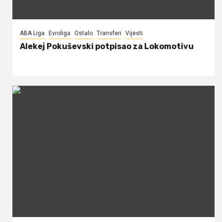
ABA Liga
Evroliga
Ostalo
Transferi
Vijesti
Alekej Pokuševski potpisao za Lokomotivu