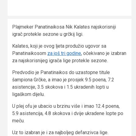
Plajmeker Panatinaikosa Nik Kalates najskorisniji
igrač protekle sezone u grčkij ligi.
Kalates, koji je ovog ljeta produžio ugovor sa
Panatinaikosom
za još tri godine
, očekivano je izabran
za najskorisnijeg igrača lige protekle sezone.
Predvodio je Panatinaikos do uzastopne titule
šampiona Grčke, a imao je prosjek 9.5 poena, 7.2
asistencije, 3.5 skokova i 1.5 ukradenih lopti u
ligaškom dijelu.
U plej ofu je ubacio u brzinu više i imao 12.4 poena,
5.9 asistencija, 4.8 skokova i dvije ukradene lopte po
meču.
Uz to izabran je i za najboljeg defanzivca lige.