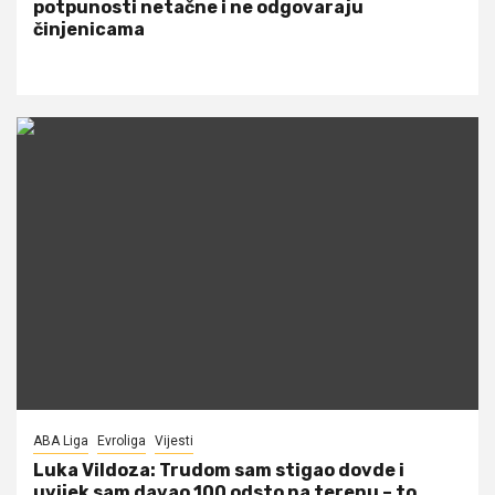
potpunosti netačne i ne odgovaraju
činjenicama
ABA Liga
Evroliga
Vijesti
Luka Vildoza: Trudom sam stigao dovde i
uvijek sam davao 100 odsto na terenu – to