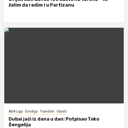
želim da radim i u Partizanu
ABA Liga
Evroliga
Transferi
Vijesti
Dubai jači iz dana u dan: Potpisao Toko
Šengelija