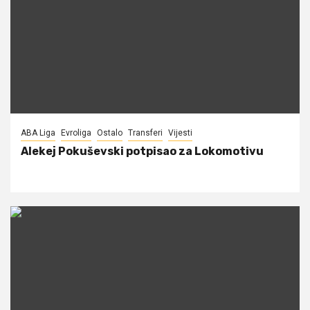
ABA Liga
Evroliga
Ostalo
Transferi
Vijesti
Alekej Pokuševski potpisao za Lokomotivu