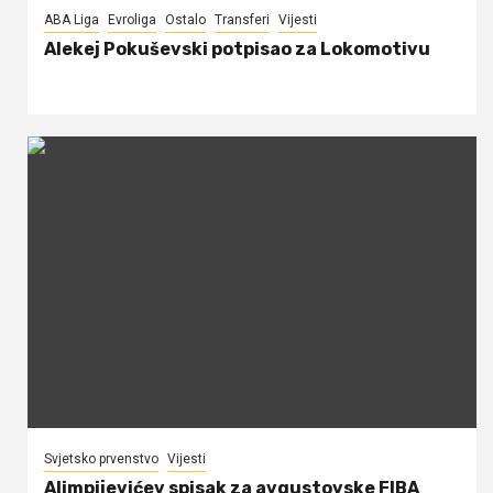
ABA Liga
Evroliga
Ostalo
Transferi
Vijesti
Alekej Pokuševski potpisao za Lokomotivu
Svjetsko prvenstvo
Vijesti
Alimpijevićev spisak za avgustovske FIBA