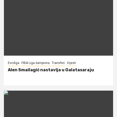
Evroliga
FIBA Liga šampiona
Transferi
Vijesti
Alen Smailagić nastavlja u Galatasaraju