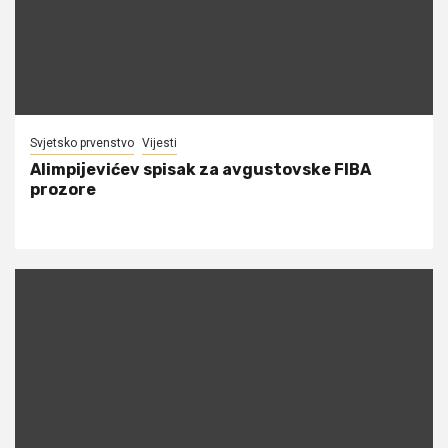
Svjetsko prvenstvo
Vijesti
Alimpijevićev spisak za avgustovske FIBA
prozore