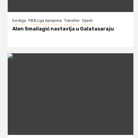
Evroliga
FIBA Liga šampiona
Transferi
Vijesti
Alen Smailagić nastavlja u Galatasaraju