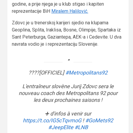
godine, a prije njega je u klub stigao i kapiten
reprezentacije BiH
Miralem Halilović.
Zdovc je u trenerskoj karijeri sjedio na klupama
Geoplina, Splita, Iraklisa, Bosne, Olimpije, Spartaka iz
Sant Peterburga, Gaziantepa, AEK-a i Cedevite. U dva
navrata vodio je i reprezentaciju Slovenije.
????[OFFICIEL]
#Metropolitans92
L'entraîneur slovène Jurij Zdovc sera le
nouveau coach des Metropolitans 92 pour
les deux prochaines saisons !
➕ d'infos à venir sur
https://t.co/IG5cTqvmoG
!
#GoMets92
#JeepElite
#LNB