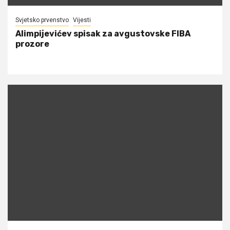
Svjetsko prvenstvo
Vijesti
Alimpijevićev spisak za avgustovske FIBA
prozore