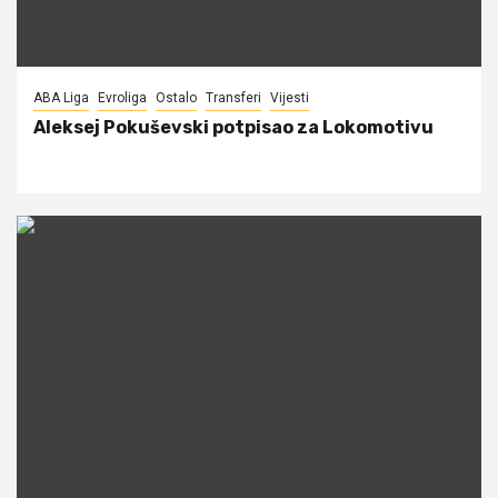
ABA Liga
Evroliga
Ostalo
Transferi
Vijesti
Aleksej Pokuševski potpisao za Lokomotivu