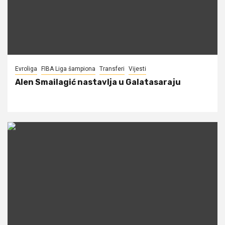
Evroliga
FIBA Liga šampiona
Transferi
Vijesti
Alen Smailagić nastavlja u Galatasaraju