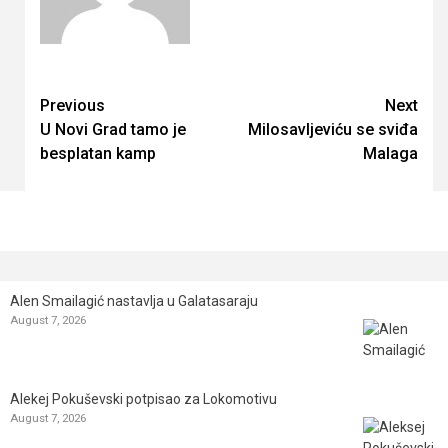
Continue
Previous
Next
U Novi Grad tamo je
Milosavljeviću se sviđa
Reading
besplatan kamp
Malaga
Alen Smailagić nastavlja u Galatasaraju
August 7, 2026
Alekej Pokuševski potpisao za Lokomotivu
August 7, 2026