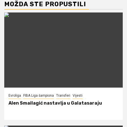
MOŽDA STE PROPUSTILI
Evroliga
FIBA Liga šampiona
Transferi
Vijesti
Alen Smailagić nastavlja u Galatasaraju