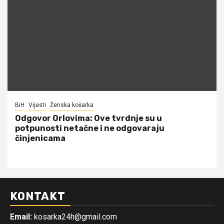
BiH
Vijesti
Ženska košarka
Odgovor Orlovima: ​Ove tvrdnje su u
potpunosti netačne i ne odgovaraju
činjenicama
KONTAKT
Email:
kosarka24h@gmail.com