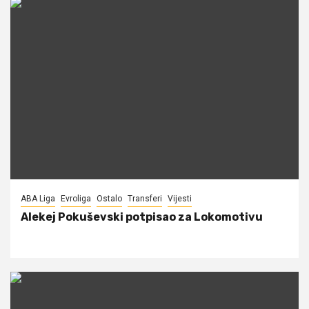
ABA Liga
Evroliga
Ostalo
Transferi
Vijesti
Alekej Pokuševski potpisao za Lokomotivu