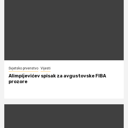
Svjetsko prvenstvo
Vijesti
Alimpijevićev spisak za avgustovske FIBA
prozore