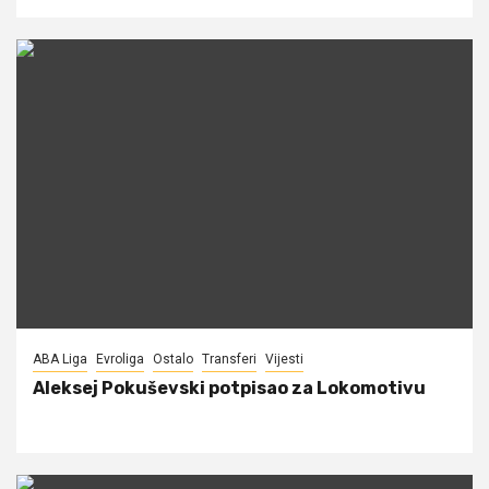
ABA Liga
Evroliga
Ostalo
Transferi
Vijesti
Aleksej Pokuševski potpisao za Lokomotivu