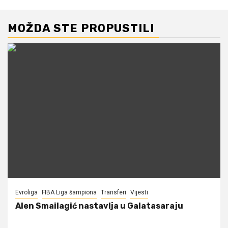
MOŽDA STE PROPUSTILI
Evroliga
FIBA Liga šampiona
Transferi
Vijesti
Alen Smailagić nastavlja u Galatasaraju