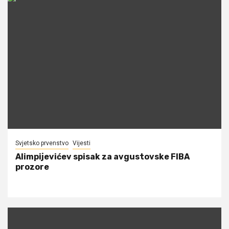
Svjetsko prvenstvo
Vijesti
Alimpijevićev spisak za avgustovske FIBA
prozore