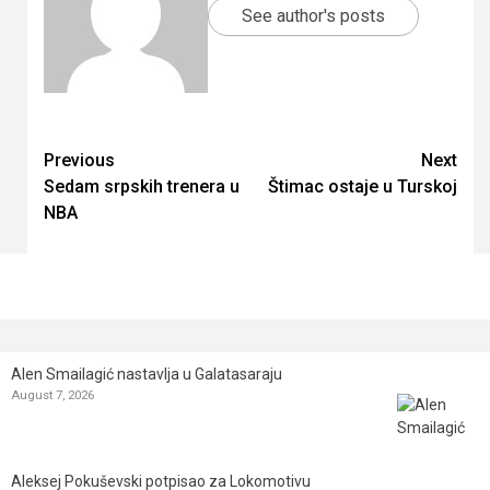
See author's posts
Continue
Previous
Next
Sedam srpskih trenera u
Štimac ostaje u Turskoj
Reading
NBA
Alen Smailagić nastavlja u Galatasaraju
August 7, 2026
Aleksej Pokuševski potpisao za Lokomotivu