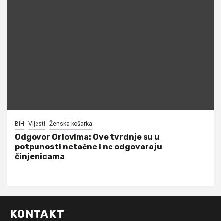
BiH
Vijesti
Ženska košarka
Odgovor Orlovima: ​Ove tvrdnje su u
potpunosti netačne i ne odgovaraju
činjenicama
KONTAKT