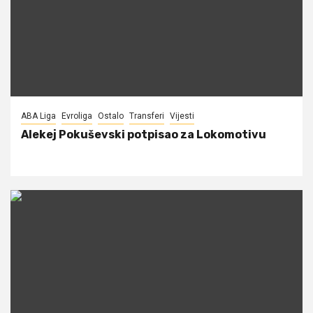
ABA Liga
Evroliga
Ostalo
Transferi
Vijesti
Alekej Pokuševski potpisao za Lokomotivu