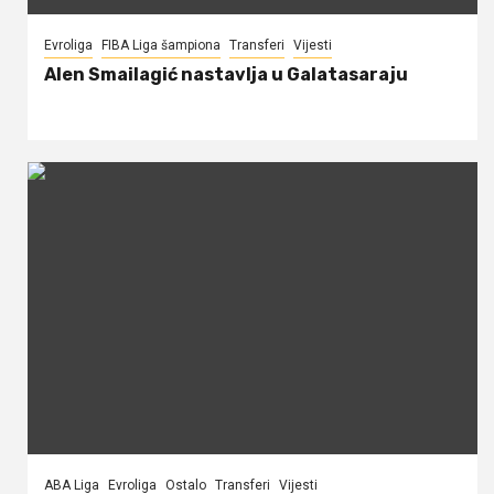
Evroliga
FIBA Liga šampiona
Transferi
Vijesti
Alen Smailagić nastavlja u Galatasaraju
ABA Liga
Evroliga
Ostalo
Transferi
Vijesti