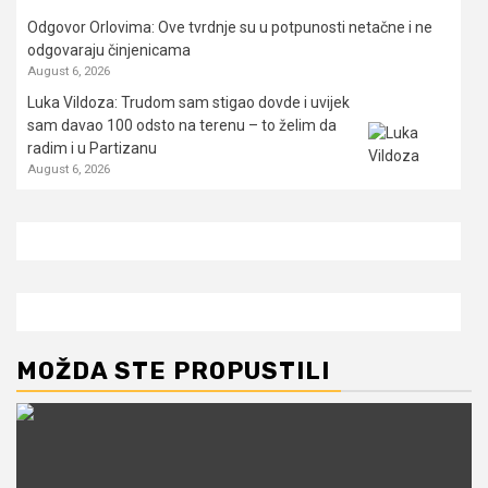
Odgovor Orlovima: ​Ove tvrdnje su u potpunosti netačne i ne
odgovaraju činjenicama
August 6, 2026
Luka Vildoza: Trudom sam stigao dovde i uvijek
sam davao 100 odsto na terenu – to želim da
radim i u Partizanu
August 6, 2026
MOŽDA STE PROPUSTILI