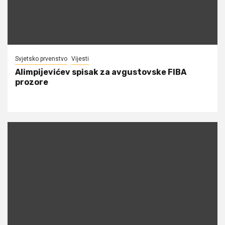
Svjetsko prvenstvo
Vijesti
Alimpijevićev spisak za avgustovske FIBA
prozore