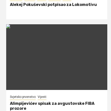
Alekej Pokuševski potpisao za Lokomotivu
Svjetsko prvenstvo
Vijesti
Alimpijevićev spisak za avgustovske FIBA
prozore