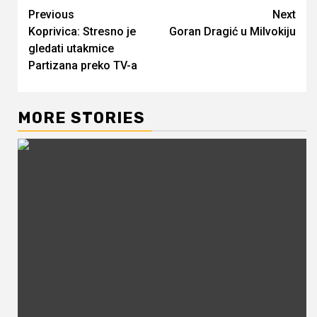
Continue
Previous
Next
Koprivica: Stresno je
Goran Dragić u Milvokiju
Reading
gledati utakmice
Partizana preko TV-a
MORE STORIES