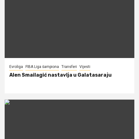
Evroliga
FIBA Liga šampiona
Transferi
Vijesti
Alen Smailagić nastavlja u Galatasaraju