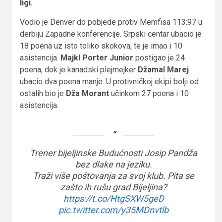
ligi.
Vodio je Denver do pobjede protiv Memfisa 113:97 u
derbiju Zapadne konferencije. Srpski centar ubacio je
18 poena uz isto toliko skokova, te je imao i 10
asistencija.
Majkl Porter Junior
postigao je 24
poena, dok je kanadski plejmejker
Džamal Marej
ubacio dva poena manje. U protivničkoj ekipi bolji od
ostalih bio je
Dža Morant
učinkom 27 poena i 10
asistencija.
Trener bijeljinske Budućnosti Josip Pandža
bez dlake na jeziku.
Traži više poštovanja za svoj klub. Pita se
zašto ih rušu grad Bijeljina?
https://t.co/HtgSXW5geD
pic.twitter.com/y35MDnvtlb