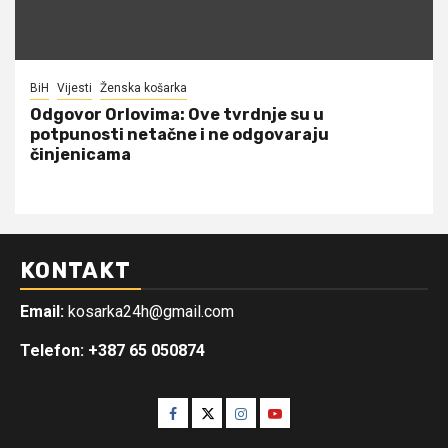
BiH
Vijesti
Ženska košarka
Odgovor Orlovima: ​Ove tvrdnje su u
potpunosti netačne i ne odgovaraju
činjenicama
KONTAKT
Email:
kosarka24h@gmail.com
Telefon: +387 65 050874
Facebook
Twitter
Instagram
Youtube