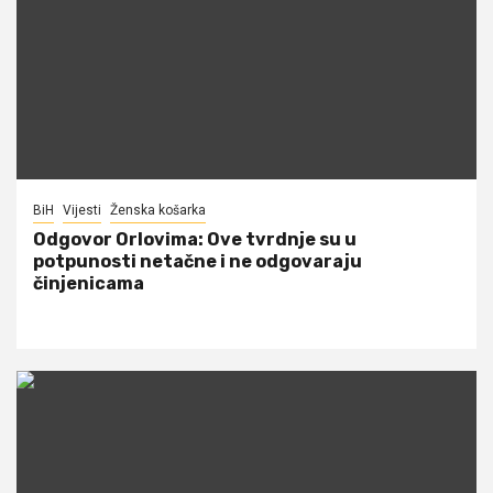
BiH
Vijesti
Ženska košarka
Odgovor Orlovima: ​Ove tvrdnje su u
potpunosti netačne i ne odgovaraju
činjenicama