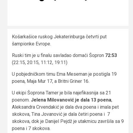
Košarkašice ruskog Jekaterinburga četvrti put
šampionke Evrope.
Ruski tim je u finalu savladao domaći Šopron
72:53
(22:15, 20:15, 11:12, 19:11)
U pobjedničkom timu Ema Meseman je postigla 19
poena, Maja Mur 17, a Britni Griner 16.
U ekipi Šoprona Tarner je bila najefikasnija sa 21
poenom.
Jelena Milovanović je dala 13 poena
,
Aleksandra Crvendakić je dala dva poena i imala pet
skokova, Tina Jovanović je dala četiri poena i 7
skokova, dok je Danijel Pejdž je utakmicu završila sa 9
poena i 7 skokova.