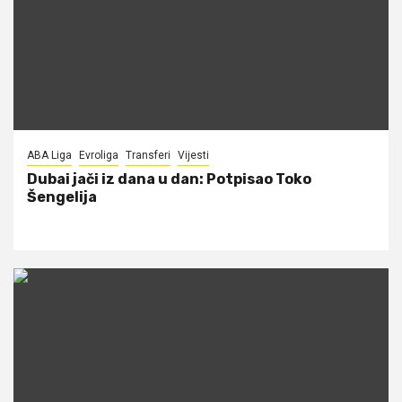
ABA Liga
Evroliga
Transferi
Vijesti
Dubai jači iz dana u dan: Potpisao Toko
Šengelija