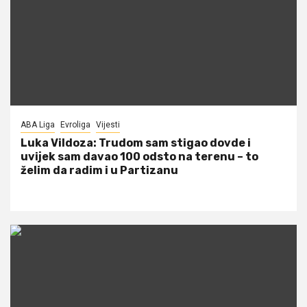
ABA Liga
Evroliga
Vijesti
Luka Vildoza: Trudom sam stigao dovde i
uvijek sam davao 100 odsto na terenu – to
želim da radim i u Partizanu