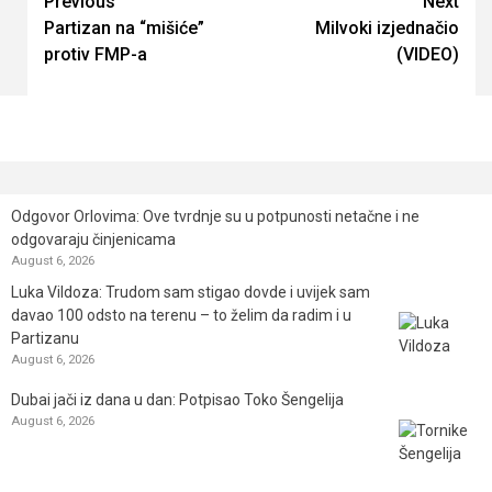
Continue
Previous
Next
Partizan na “mišiće”
Milvoki izjednačio
Reading
protiv FMP-a
(VIDEO)
Odgovor Orlovima: ​Ove tvrdnje su u potpunosti netačne i ne
odgovaraju činjenicama
August 6, 2026
Luka Vildoza: Trudom sam stigao dovde i uvijek sam
davao 100 odsto na terenu – to želim da radim i u
Partizanu
August 6, 2026
Dubai jači iz dana u dan: Potpisao Toko Šengelija
August 6, 2026