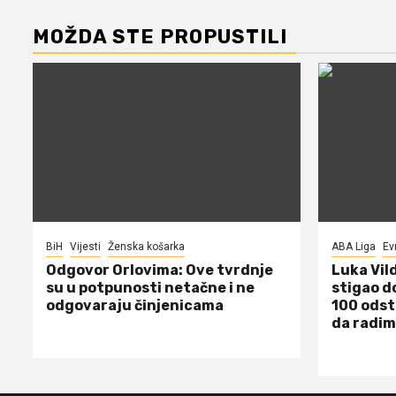
MOŽDA STE PROPUSTILI
BiH
Vijesti
Ženska košarka
ABA Liga
Ev
Odgovor Orlovima: ​Ove tvrdnje
Luka Vil
su u potpunosti netačne i ne
stigao d
odgovaraju činjenicama
100 odst
da radim