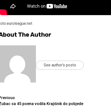
foto:euroleague.net
About The Author
See author's posts
Continue
Previous
Zubac sa 45 poena vodila Krajišnik do pobjede
Reading