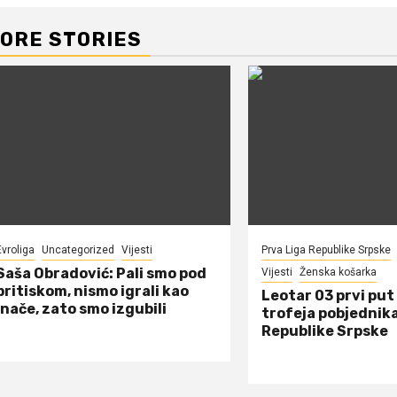
ORE STORIES
Evroliga
Uncategorized
Vijesti
Prva Liga Republike Srpske
Saša Obradović: Pali smo pod
Vijesti
Ženska košarka
pritiskom, nismo igrali kao
Leotar 03 prvi put 
inače, zato smo izgubili
trofeja pobjednik
Republike Srpske