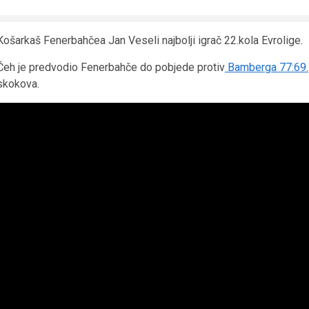
Košarkaš Fenerbahčea Jan Veseli najbolji igrač 22.kola Evrolige.
Čeh je predvodio Fenerbahče do pobjede protiv
Bamberga 77:69.
skokova.