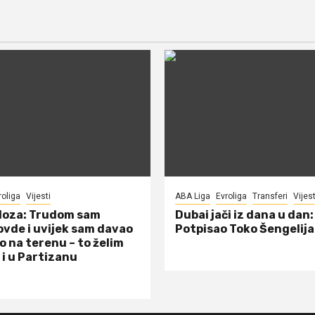
roliga
Vijesti
ABA Liga
Evroliga
Transferi
Vijest
doza: Trudom sam
Dubai jači iz dana u dan:
ovde i uvijek sam davao
Potpisao Toko Šengelija
o na terenu – to želim
 i u Partizanu