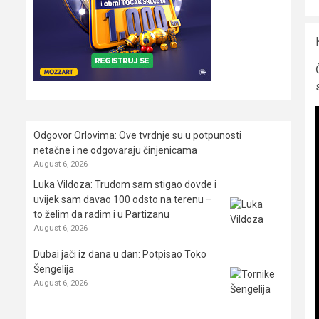
Odgovor Orlovima: ​Ove tvrdnje su u potpunosti
netačne i ne odgovaraju činjenicama
August 6, 2026
Luka Vildoza: Trudom sam stigao dovde i
uvijek sam davao 100 odsto na terenu –
to želim da radim i u Partizanu
August 6, 2026
Dubai jači iz dana u dan: Potpisao Toko
Šengelija
August 6, 2026