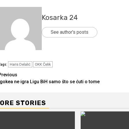
Kosarka 24
See author's posts
Haris Delalić
OKK Čelik
Tags:
Continue
Previous
Igokea ne igra Ligu BiH samo što se ćuti o tome
Reading
ORE STORIES