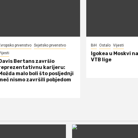
Evropsko prvenstvo
Svjetsko prvenstvo
BiH
Ostalo
Vijesti
Igokea u Moskvi n
ijesti
VTB lige
Davis Bertans završio
reprezentativnu karijeru:
Možda malo boli što posljednji
meč nismo završili pobjedom