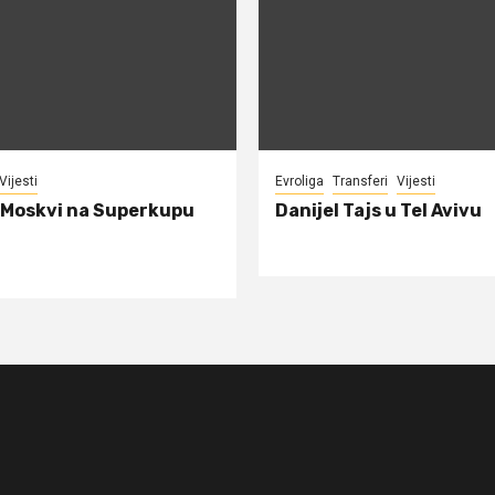
Vijesti
Evroliga
Transferi
Vijesti
 Moskvi na Superkupu
Danijel Tajs u Tel Avivu