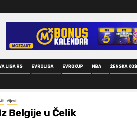
VA LIGA RS
EVROLIGA
EVROKUP
NBA
ŽENSKA KO
BiH
Vijesti
Iz Belgije u Čelik