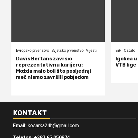
Evropsko prvenstvo
Svjetsko prvenstvo
Vijesti
BiH
Ostalo
Davis Bertans završio
Igokea u
reprezentativnu karijeru:
VTB lige
Možda malo boli što posljednji
meč nismo završili pobjedom
KONTAKT
Email:
kosarka24h@gmail.com
Telefon: +387 65 050874