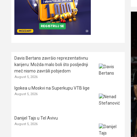
Davis Bertans završio reprezentativnu
karijeru: Možda malo boli što posljednji
meč nismo završili pobjedom
August 5, 2026
Igokea u Moskvi na Superkupu VTB lige
August 5, 2026
Danijel Tajs u Tel Avivu
August 5, 2026