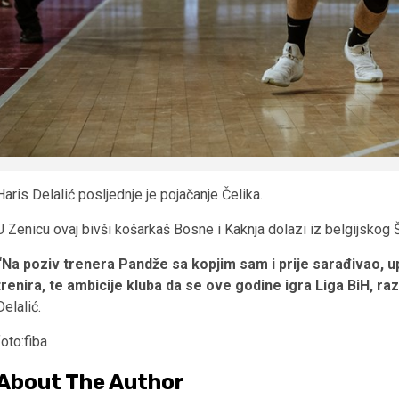
Haris Delalić posljednje je pojačanje Čelika.
U Zenicu ovaj bivši košarkaš Bosne i Kaknja dolazi iz belgijskog Š
“Na poziv trenera Pandže sa kopjim sam i prije sarađivao, u
trenira, te ambicije kluba da se ove godine igra Liga BiH, r
Delalić.
foto:fiba
About The Author