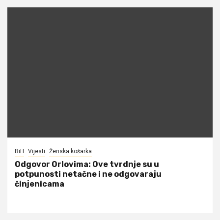
BiH
Vijesti
Ženska košarka
Odgovor Orlovima: ​Ove tvrdnje su u
potpunosti netačne i ne odgovaraju
činjenicama