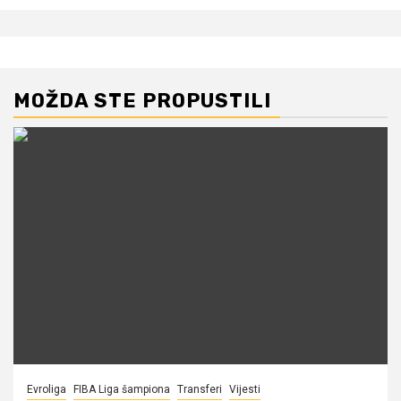
MOŽDA STE PROPUSTILI
Evroliga
FIBA Liga šampiona
Transferi
Vijesti