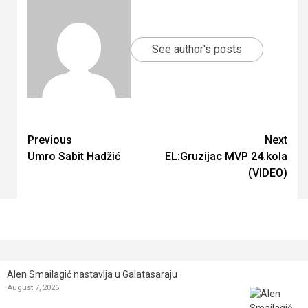
See author's posts
Continue
Previous
Next
Umro Sabit Hadžić
EL:Gruzijac MVP 24.kola
Reading
(VIDEO)
Alen Smailagić nastavlja u Galatasaraju
August 7, 2026