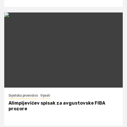
Svjetsko prvenstvo
Vijesti
Alimpijevićev spisak za avgustovske FIBA
prozore