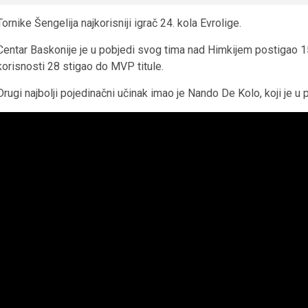
Tornike Šengelija najkorisniji igrač 24. kola Evrolige.
Centar Baskonije je u pobjedi svog tima nad Himkijem postigao 1
korisnosti 28 stigao do MVP titule.
Drugi najbolji pojedinačni učinak imao je Nando De Kolo, koji je