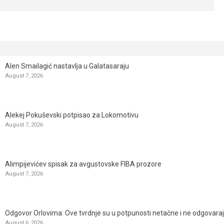
Alen Smailagić nastavlja u Galatasaraju
August 7, 2026
Alekej Pokuševski potpisao za Lokomotivu
August 7, 2026
Alimpijevićev spisak za avgustovske FIBA prozore
August 7, 2026
Odgovor Orlovima: ​Ove tvrdnje su u potpunosti netačne i ne odgovara
August 6, 2026