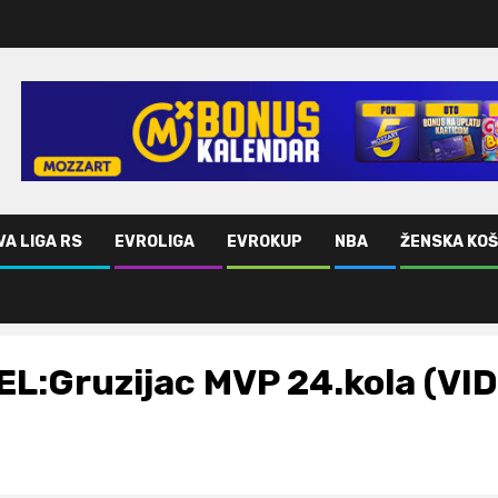
VA LIGA RS
EVROLIGA
EVROKUP
NBA
ŽENSKA KO
EL:Gruzijac MVP 24.kola (VI