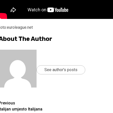
foto:euroleague.net
About The Author
See author's posts
Continue
Previous
Italijan umjesto Italijana
Reading