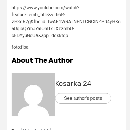
https://www.youtube.com/watch?
feature=emb_title&v=h6R-
zH3oR2g&fbclid=IwAR1WRATNFNTCNClNZPd4yHXc
aUqioQYmJYaIOhlTxTXzzmbU-
cEDYyuGdUA&app=desktop
foto:fiba
About The Author
Kosarka 24
See author's posts