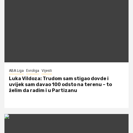
ABA Liga
Evroliga
Vijesti
Luka Vildoza: Trudom sam stigao dovde i
uvijek sam davao 100 odsto na terenu – to
želim da radim i u Partizanu