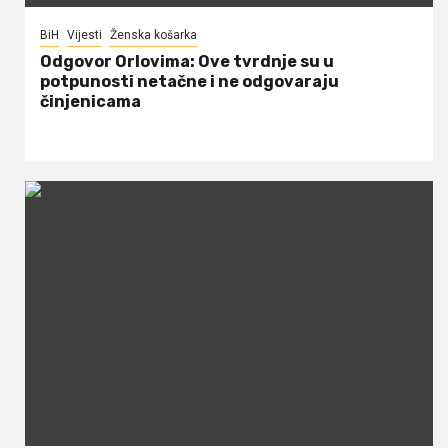
BiH
Vijesti
Ženska košarka
Odgovor Orlovima: ​Ove tvrdnje su u
potpunosti netačne i ne odgovaraju
činjenicama