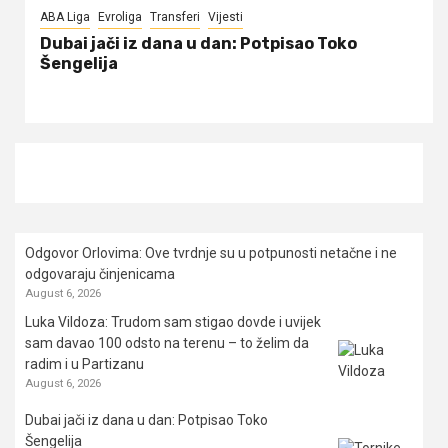
ABA Liga
Evroliga
Transferi
Vijesti
Dubai jači iz dana u dan: Potpisao Toko
Šengelija
Odgovor Orlovima: ​Ove tvrdnje su u potpunosti netačne i ne
odgovaraju činjenicama
August 6, 2026
Luka Vildoza: Trudom sam stigao dovde i uvijek
sam davao 100 odsto na terenu – to želim da
radim i u Partizanu
August 6, 2026
Dubai jači iz dana u dan: Potpisao Toko
Šengelija