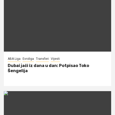
ABA Liga
Evroliga
Transferi
Vijesti
Dubai jači iz dana u dan: Potpisao Toko
Šengelija