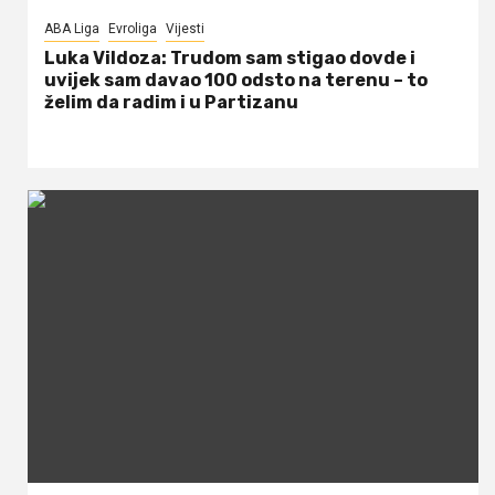
ABA Liga
Evroliga
Vijesti
Luka Vildoza: Trudom sam stigao dovde i
uvijek sam davao 100 odsto na terenu – to
želim da radim i u Partizanu