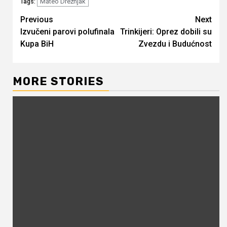
Mateo Drežnjak
Tags:
Continue
Previous
Next
Izvučeni parovi polufinala
Trinkijeri: Oprez dobili su
Reading
Kupa BiH
Zvezdu i Budućnost
MORE STORIES