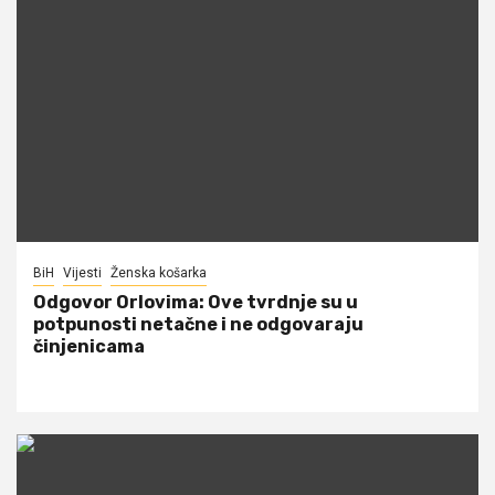
BiH
Vijesti
Ženska košarka
Odgovor Orlovima: ​Ove tvrdnje su u
potpunosti netačne i ne odgovaraju
činjenicama