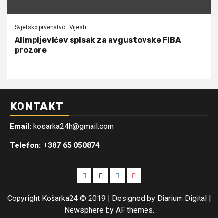
Svjetsko prvenstvo
Vijesti
Alimpijevićev spisak za avgustovske FIBA
prozore
KONTAKT
Email:
kosarka24h@gmail.com
Telefon: +387 65 050874
Facebook
Twitter
Instagram
Youtube
Copyright Košarka24 © 2019 | Designed by Diarium Digital
|
Newsphere
by AF themes.