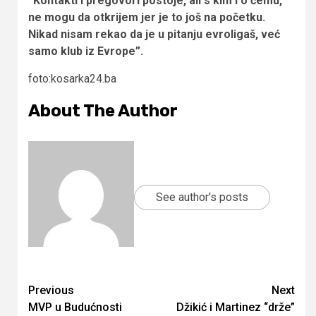
“Kontakti i pregovori postoje, ali s kim i o čemu,
ne mogu da otkrijem jer je to još na početku.
Nikad nisam rekao da je u pitanju evroligaš, već
samo klub iz Evrope”.
foto:kosarka24.ba
About The Author
See author's posts
Continue
Previous
Next
MVP u Budućnosti
Džikić i Martinez “drže”
Reading