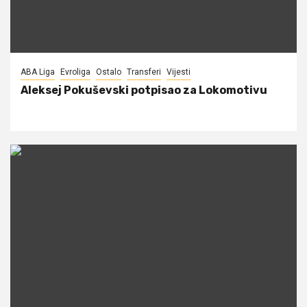
ABA Liga
Evroliga
Ostalo
Transferi
Vijesti
Aleksej Pokuševski potpisao za Lokomotivu