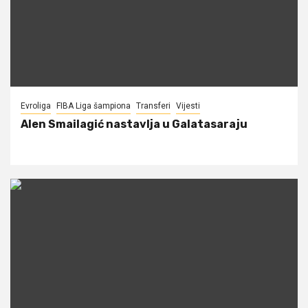
Evroliga
FIBA Liga šampiona
Transferi
Vijesti
Alen Smailagić nastavlja u Galatasaraju