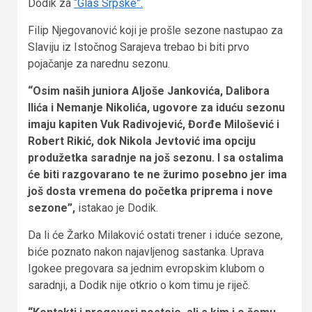
Dodik za
“Glas Srpske”.
Filip Njegovanović koji je prošle sezone nastupao za
Slaviju iz Istočnog Sarajeva trebao bi biti prvo
pojačanje za narednu sezonu.
“Osim naših juniora Aljoše Jankovića, Dalibora
Ilića i Nemanje Nikolića, ugovore za iduću sezonu
imaju kapiten Vuk Radivojević, Đorđe Milošević i
Robert Rikić, dok Nikola Jevtović ima opciju
produžetka saradnje na još sezonu. I sa ostalima
će biti razgovarano te ne žurimo posebno jer ima
još dosta vremena do početka priprema i nove
sezone”,
istakao je Dodik.
Da li će Žarko Milaković ostati trener i iduće sezone,
biće poznato nakon najavljenog sastanka. Uprava
Igokee pregovara sa jednim evropskim klubom o
saradnji, a Dodik nije otkrio o kom timu je riječ.