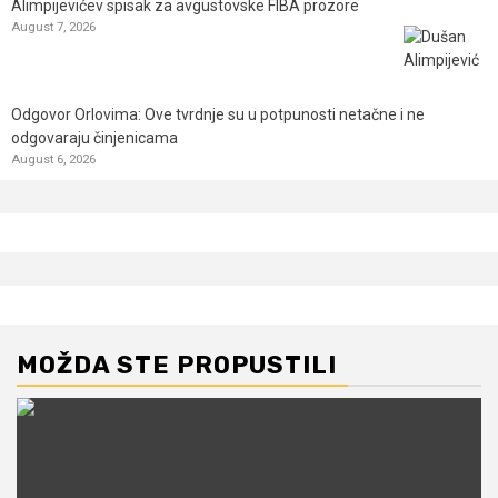
Alimpijevićev spisak za avgustovske FIBA prozore
August 7, 2026
Odgovor Orlovima: ​Ove tvrdnje su u potpunosti netačne i ne
odgovaraju činjenicama
August 6, 2026
MOŽDA STE PROPUSTILI