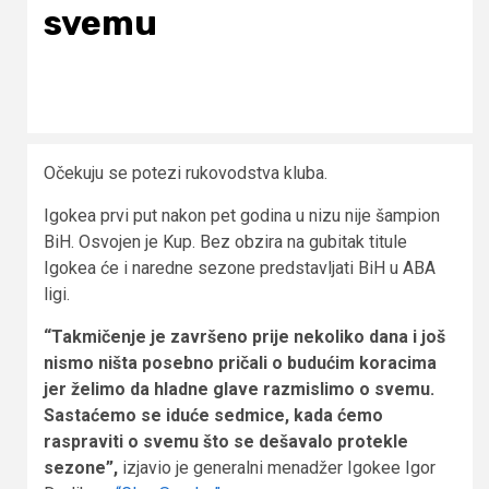
svemu
Očekuju se potezi rukovodstva kluba.
Igokea prvi put nakon pet godina u nizu nije šampion
BiH. Osvojen je Kup. Bez obzira na gubitak titule
Igokea će i naredne sezone predstavljati BiH u ABA
ligi.
“Takmičenje je završeno prije nekoliko dana i još
nismo ništa posebno pričali o budućim koracima
jer želimo da hladne glave razmislimo o svemu.
Sastaćemo se iduće sedmice, kada ćemo
raspraviti o svemu što se dešavalo protekle
sezone”,
izjavio je generalni menadžer Igokee Igor