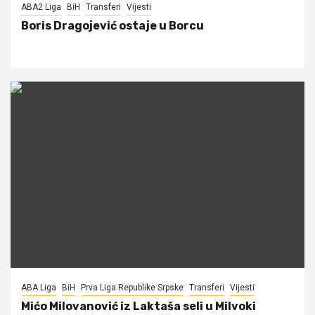
ABA2 Liga
BiH
Transferi
Vijesti
Boris Dragojević ostaje u Borcu
ABA Liga
BiH
Prva Liga Republike Srpske
Transferi
Vijesti
Mićo Milovanović iz Laktaša seli u Milvoki