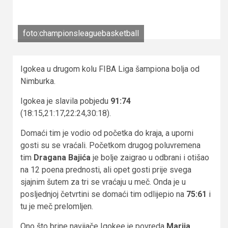
foto:championsleaguebasketball
Igokea u drugom kolu FIBA Liga šampiona bolja od
Nimburka.
Igokea je slavila pobjedu
91:74
(18:15,21:17,22:24,30:18).
Domaći tim je vodio od početka do kraja, a uporni
gosti su se vraćali. Početkom drugog poluvremena
tim
Dragana Bajića
je bolje zaigrao u odbrani i otišao
na 12 poena prednosti, ali opet gosti prije svega
sjajnim šutem za tri se vraćaju u meč. Onda je u
posljednjoj četvrtini se domaći tim odlijepio na
75:61
i
tu je meč prelomljen.
Ono što brine navijače Igokee je povreda
Marija