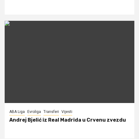
ABA Liga
Evroliga
Transferi
Vijesti
Andrej Bjelić iz Real Madrida u Crvenu zvezdu