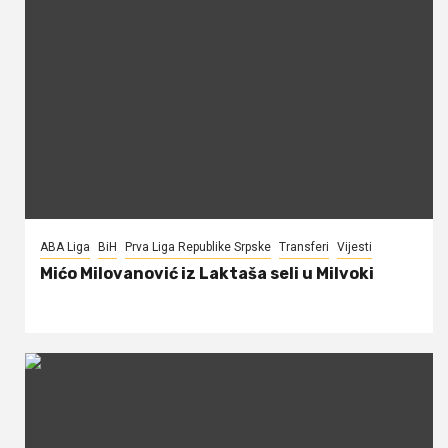
ABA Liga
BiH
Prva Liga Republike Srpske
Transferi
Vijesti
Mićo Milovanović iz Laktaša seli u Milvoki