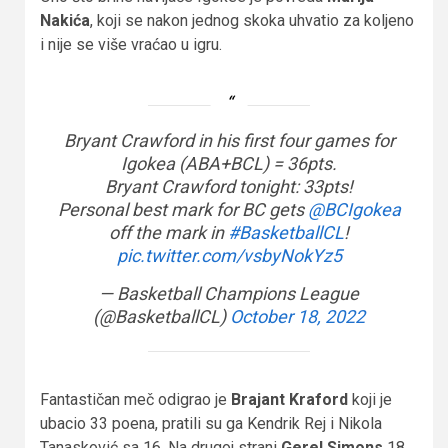
Nakića
, koji se nakon jednog skoka uhvatio za koljeno
i nije se više vraćao u igru.
Bryant Crawford in his first four games for
Igokea (ABA+BCL) = 36pts.
Bryant Crawford tonight: 33pts!
Personal best mark for BC gets
@BCIgokea
off the mark in
#BasketballCL
!
pic.twitter.com/vsbyNokYz5
— Basketball Champions League
(@BasketballCL)
October 18, 2022
Fantastičan meč odigrao je
Brajant Kraford
koji je
ubacio 33 poena, pratili su ga Kendrik Rej i Nikola
Tanasković sa 16. Na drugoj strani
Gerel Simons
18.