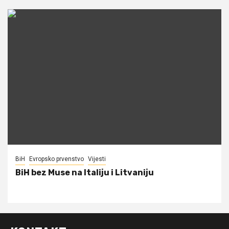
BiH
Evropsko prvenstvo
Vijesti
BiH bez Muse na Italiju i Litvaniju