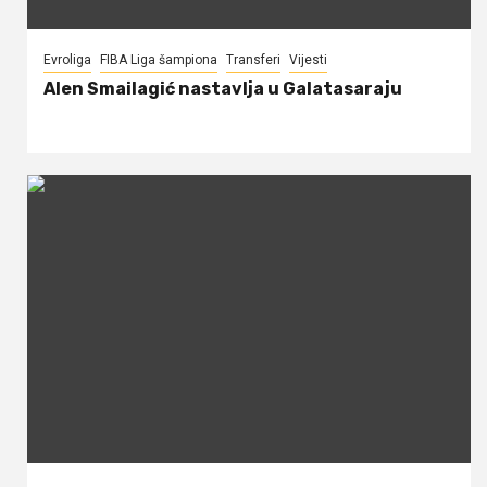
Evroliga
FIBA Liga šampiona
Transferi
Vijesti
Alen Smailagić nastavlja u Galatasaraju