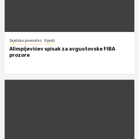
Svjetsko prvenstvo
Vijesti
Alimpijevićev spisak za avgustovske FIBA
prozore