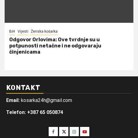
BiH
Vijesti
Ženska košarka
Odgovor Orlovima: ​Ove tvrdnje su u
potpunosti netačne i ne odgovaraju
činjenicama
KONTAKT
Email:
kosarka24h@gmail.com
Telefon: +387 65 050874
Facebook
Twitter
Instagram
Youtube