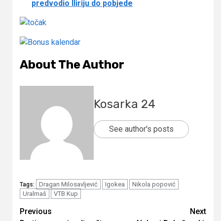
predvodio Iliriju do pobjede
About The Author
Kosarka 24
See author's posts
Dragan Milosavljević
Igokea
Nikola popović
Tags:
Uralmaš
VTB Kup
Continue
Previous
Next