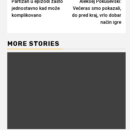
Partizan u epizodi zašto
Aleksej Pokuševski:
Reading
jednostavno kad može
Večeras smo pokazali,
komplikovano
do pred kraj, vrlo dobar
način igre
MORE STORIES