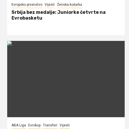
Evropsko prvenstvo
Vijesti
Ženska košarka
Srbija bez medalje: Juniorke četvrte na
Evrobasketu
ABA Liga
Evrokup
Transferi
Vijesti