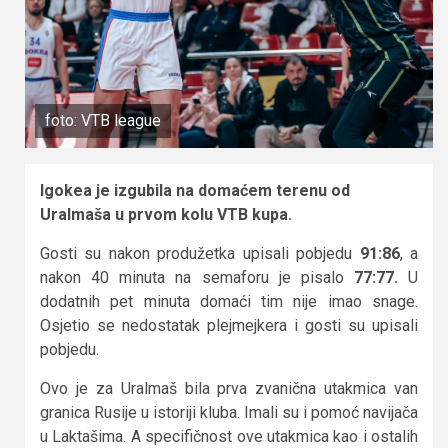
foto: VTB league
Igokea je izgubila na domaćem terenu od
Uralmaša u prvom kolu VTB kupa.
Gosti su nakon produžetka upisali pobjedu
91:86
, a
nakon 40 minuta na semaforu je pisalo
77:77.
U
dodatnih pet minuta domaći tim nije imao snage.
Osjetio se nedostatak plejmejkera i gosti su upisali
pobjedu.
Ovo je za Uralmaš bila prva zvanična utakmica van
granica Rusije u istoriji kluba. Imali su i pomoć navijača
u Laktašima. A specifičnost ove utakmica kao i ostalih