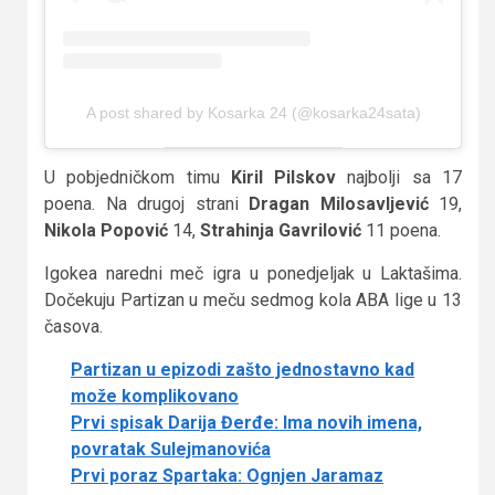
A post shared by Kosarka 24 (@kosarka24sata)
U pobjedničkom timu
Kiril Pilskov
najbolji sa 17
poena. Na drugoj strani
Dragan Milosavljević
19,
Nikola Popović
14,
Strahinja Gavrilović
11 poena.
Igokea naredni meč igra u ponedjeljak u Laktašima.
Dočekuju Partizan u meču sedmog kola ABA lige u 13
časova.
Partizan u epizodi zašto jednostavno kad
može komplikovano
Prvi spisak Darija Đerđe: Ima novih imena,
povratak Sulejmanovića
Prvi poraz Spartaka: Ognjen Jaramaz