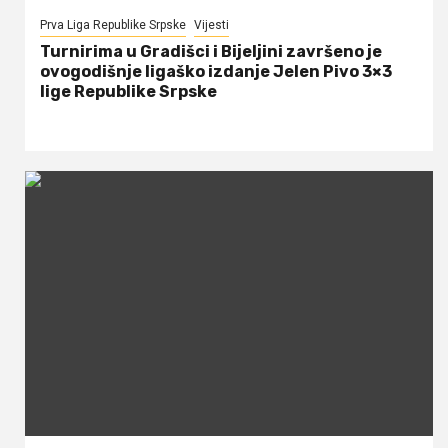
Prva Liga Republike Srpske
Vijesti
Turnirima u Gradišci i Bijeljini završeno je
ovogodišnje ligaško izdanje Jelen Pivo 3×3
lige Republike Srpske