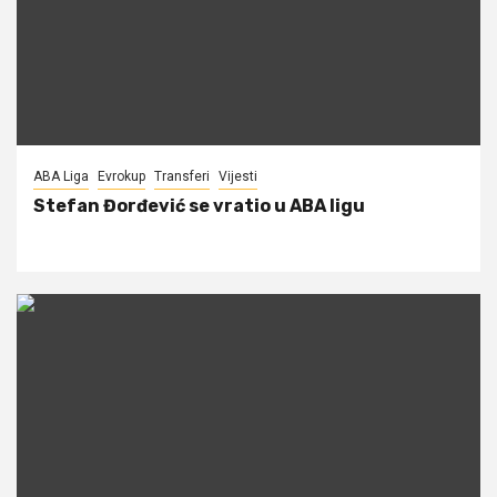
ABA Liga
Evrokup
Transferi
Vijesti
Stefan Đorđević se vratio u ABA ligu