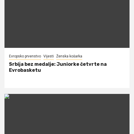
Evropsko prvenstvo
Vijesti
Ženska košarka
Srbija bez medalje: Juniorke četvrte na
Evrobasketu