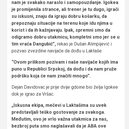
nam je svakako naraslo i samopouzdanje. Igokea
je promijenila strance, ali trener je tu dugo, igrači
su iskusni, znaju da igraju dobru košarku, da
prepoznaju situacije na terenu koje idu njima u
korist i da ih kažnjavaju. Ipak, spremni smo da
odigramo dobru utakmicu, kompletni smo jer se u
tim vraća Dangubić”,
rekao je Dušan Alimpijević i
pozvao zvezdine navijače da dođu u Laktaše:
“Ovom prilikom pozivam i naše navijače kojih ima
puno u Republici Srpskoj, da dođu i da nam pruže
podršku koja će nam značiti mnogo”.
Dejan Davidovac je prije dvije gdoine bio želja Igokee
dok je igrao za Vršac.
„Iskusna ekipa, mečevi u Laktašima su uvek
predstavljali teško gostovanje za svakoga.
Međutim, ovo je vrlo važna utakmica za nas,
bezbroj puta smo naglašavali da je ABA ove