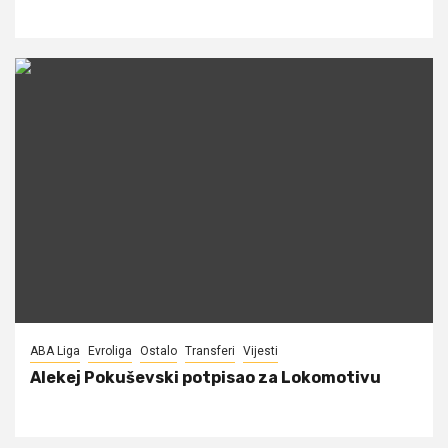
ABA Liga
Evroliga
Ostalo
Transferi
Vijesti
Alekej Pokuševski potpisao za Lokomotivu