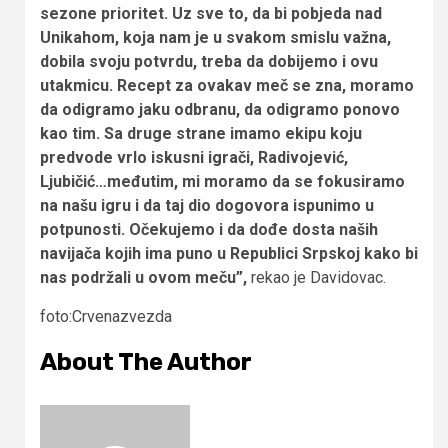
sezone prioritet. Uz sve to, da bi pobjeda nad
Unikahom, koja nam je u svakom smislu važna,
dobila svoju potvrdu, treba da dobijemo i ovu
utakmicu. Recept za ovakav meč se zna, moramo
da odigramo jaku odbranu, da odigramo ponovo
kao tim. Sa druge strane imamo ekipu koju
predvode vrlo iskusni igrači, Radivojević,
Ljubičić…međutim, mi moramo da se fokusiramo
na našu igru i da taj dio dogovora ispunimo u
potpunosti. Očekujemo i da dođe dosta naših
navijača kojih ima puno u Republici Srpskoj kako bi
nas podržali u ovom meču”,
rekao je Davidovac.
foto:Crvenazvezda
About The Author