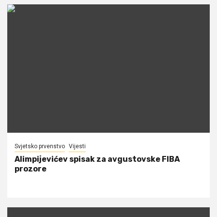
Svjetsko prvenstvo
Vijesti
Alimpijevićev spisak za avgustovske FIBA
prozore