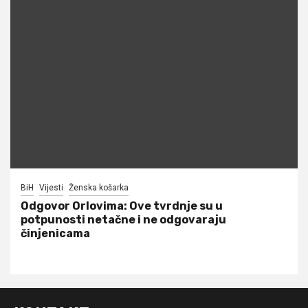
BiH
Vijesti
Ženska košarka
Odgovor Orlovima: ​Ove tvrdnje su u
potpunosti netačne i ne odgovaraju
činjenicama