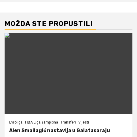
MOŽDA STE PROPUSTILI
Evroliga
FIBA Liga šampiona
Transferi
Vijesti
Alen Smailagić nastavlja u Galatasaraju