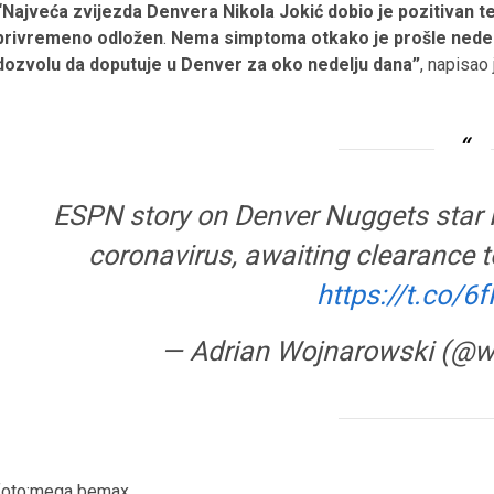
“Najveća zvijezda Denvera Nikola Jokić dobio je pozitivan te
privremeno odložen
.
Nema simptoma otkako je prošle nedelje
dozvolu da doputuje u Denver za oko nedelju dana”
, napisao
ESPN story on Denver Nuggets star Ni
coronavirus, awaiting clearance to
https://t.co/
— Adrian Wojnarowski (@
foto:mega bemax