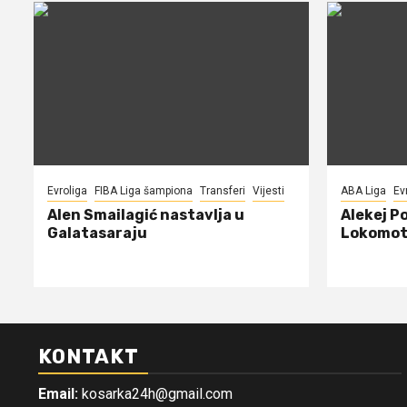
Evroliga
FIBA Liga šampiona
Transferi
Vijesti
ABA Liga
Ev
Alen Smailagić nastavlja u
Alekej P
Galatasaraju
Lokomot
KONTAKT
Email:
kosarka24h@gmail.com