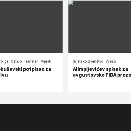
roliga
Ostalo
Transferi
Vijesti
Svjetsko prvenstvo
Vijesti
okuševski potpisao za
Alimpijevićev spisak za
ivu
avgustovske FIBA proz