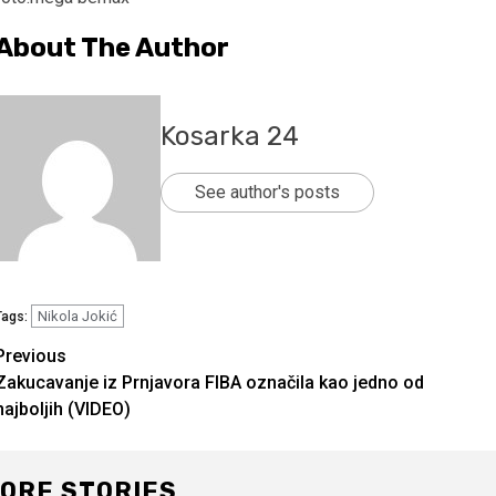
About The Author
Kosarka 24
See author's posts
Nikola Jokić
Tags:
Continue
Previous
Zakucavanje iz Prnjavora FIBA označila kao jedno od
Reading
najboljih (VIDEO)
ORE STORIES