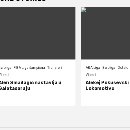
Evroliga
FIBA Liga šampiona
Transferi
ABA Liga
Evroliga
Ostalo
ijesti
Vijesti
Alen Smailagić nastavlja u
Alekej Pokuševski
Galatasaraju
Lokomotivu