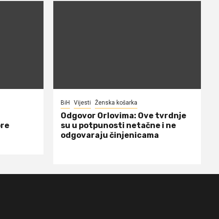
BiH
Vijesti
Ženska košarka
Odgovor Orlovima: ​Ove tvrdnje
ore
su u potpunosti netačne i ne
odgovaraju činjenicama