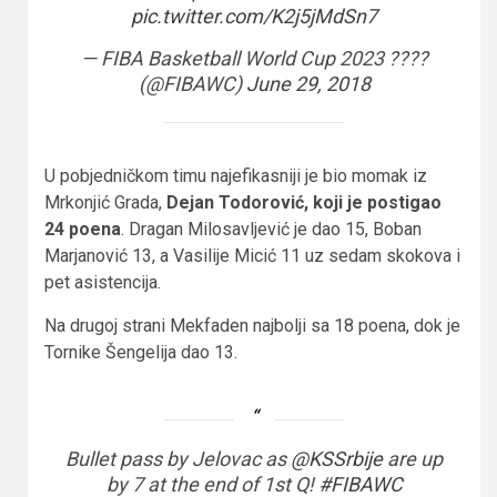
pic.twitter.com/K2j5jMdSn7
— FIBA Basketball World Cup 2023 ????
(@FIBAWC)
June 29, 2018
U pobjedničkom timu najefikasniji je bio momak iz
Mrkonjić Grada,
Dejan Todorović, koji je postigao
24 poena
. Dragan Milosavljević je dao 15, Boban
Marjanović 13, a Vasilije Micić 11 uz sedam skokova i
pet asistencija.
Na drugoj strani Mekfaden najbolji sa 18 poena, dok je
Tornike Šengelija dao 13.
Bullet pass by Jelovac as
@KSSrbije
are up
by 7 at the end of 1st Q!
#FIBAWC