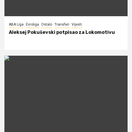
ABA Liga
Evroliga
Ostalo
Transferi
Vijesti
Aleksej Pokuševski potpisao za Lokomotivu