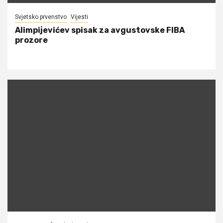
Svjetsko prvenstvo
Vijesti
Alimpijevićev spisak za avgustovske FIBA
prozore