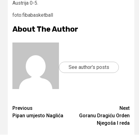
Austrija 0-5.
foto:fibabasketball
About The Author
See author's posts
Continue
Previous
Next
Pipan umjesto Naglića
Goranu Dragiću Orden
Reading
Njegoša I reda