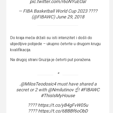
pic.twitter.com/r6oNYuEOal
— FIBA Basketball World Cup 2023 ????
(@FIBAWC)
June 29, 2018
Do kraja meča držali su isti intenzitet i došli do
ubjedljive pobjede – ukupno četvrte u drugom krugu
kvalifikacija.
Na drugoj strani Gruzija je četvrti put poražena.
.
@MilosTeodosic4
must have shared a
secret or 2 with
@Nmilutinov
☝️!
#FIBAWC
#ThisIsMyHouse
????
https://t.co/yB4gFvW05u
????
https://t.co/6BBBf6oObD