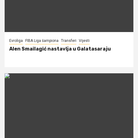
Evroliga
FIBA Liga šampiona
Transferi
Vijesti
Alen Smailagić nastavlja u Galatasaraju