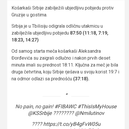
Košarkaši Srbije zabilježili ubjedljivu pobjedu protiv
Gruzije u gostima.
Srbija je u Tbilisiju odigrala odličnu utakmicu u
zabilježila ubjedljivu pobjedu
87:50 (11:18, 7:19,
18:23, 14:27)
Od samog starta meča košarkaši Aleksandra
Đorđevića su zaigrali odlučno i nakon prvih deset
minuta imali su prednost 18:11. Ključna za meč je bila
druga četvrtina, koju Srbije rješava u svoju korist 19:7 i
na odmor odlazi sa prednošću
(37:18).
No pain, no gain!
#FIBAWC
#ThisIsMyHouse
@KSSrbije
????????
@Nmilutinov
????
https://t.co/yB4gFvW05u