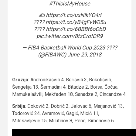
#ThisIsMyHouse
✍
https://t.co/uxNikYO4ri
????
https://t.co/yB4gFvW05u
????
https://t.co/6BBBf6oObD
pic.twitter.com/8tzCrofDR9
— FIBA Basketball World Cup 2023 ????
(@FIBAWC)
June 29, 2018
Gruzija
: Andronikašvili 4, Berišvili 3, Bokolišvili,
Šengelija 13, Šermadini 4, Bitadze 2, Boisa, Čočua,
Mamukelašvili, Mekfaden 18, Sanadze 2, Cincandze 4.
Srbija
: Đoković 2, Dobrić 2, Jelovac 6, Marjanović 13,
Todorović 24, Avramović, Gagić, Micić 11,
Milosavljević 15, Milutinov 8, Peno, Simonović 6.