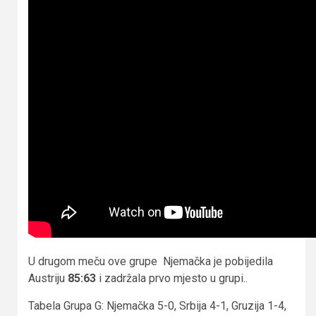
U drugom meču ove grupe Njemačka je pobijedila
Austriju
85:63
i zadržala prvo mjesto u grupi..
Tabela Grupa G: Njemačka 5-0, Srbija 4-1, Gruzija 1-4,