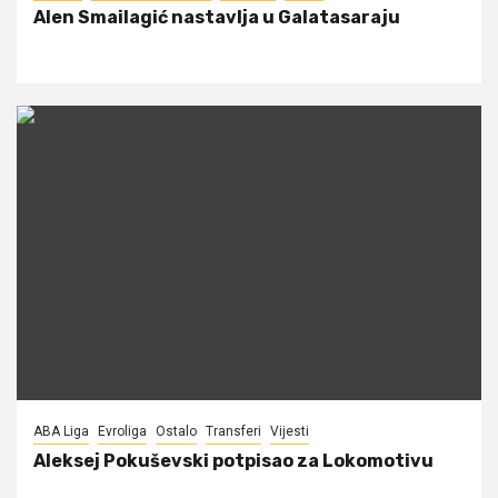
Alen Smailagić nastavlja u Galatasaraju
ABA Liga
Evroliga
Ostalo
Transferi
Vijesti
Aleksej Pokuševski potpisao za Lokomotivu