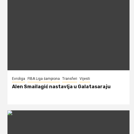
Evroliga
FIBA Liga šampiona
Transferi
Vijesti
Alen Smailagić nastavlja u Galatasaraju