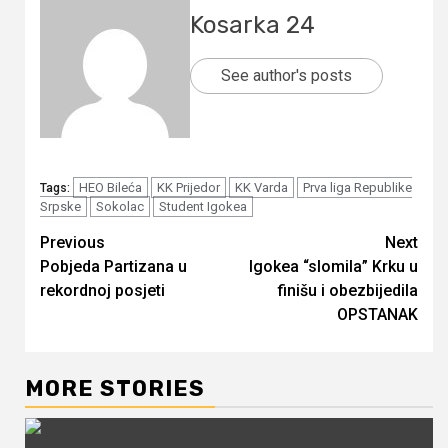
Kosarka 24
See author's posts
HEO Bileća
KK Prijedor
KK Varda
Prva liga Republike
Tags:
Srpske
Sokolac
Student Igokea
Continue
Previous
Next
Pobjeda Partizana u
Igokea “slomila” Krku u
Reading
rekordnoj posjeti
finišu i obezbijedila
OPSTANAK
MORE STORIES