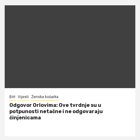
BiH
Vijesti
Ženska košarka
Odgovor Orlovima: ​Ove tvrdnje su u
potpunosti netačne i ne odgovaraju
činjenicama