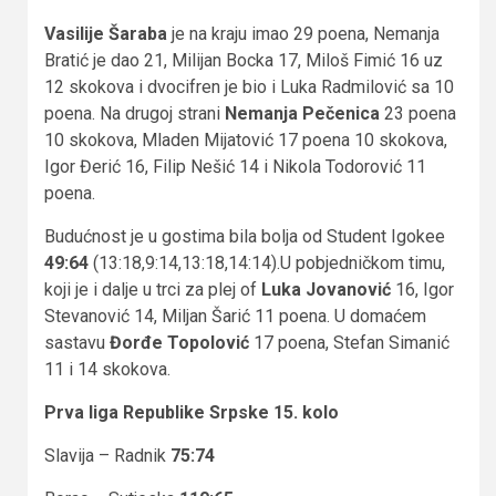
Vasilije Šaraba
je na kraju imao 29 poena, Nemanja
Bratić je dao 21, Milijan Bocka 17, Miloš Fimić 16 uz
12 skokova i dvocifren je bio i Luka Radmilović sa 10
poena. Na drugoj strani
Nemanja Pečenica
23 poena
10 skokova, Mladen Mijatović 17 poena 10 skokova,
Igor Đerić 16, Filip Nešić 14 i Nikola Todorović 11
poena.
Budućnost je u gostima bila bolja od Student Igokee
49:64
(13:18,9:14,13:18,14:14).U pobjedničkom timu,
koji je i dalje u trci za plej of
Luka Jovanović
16, Igor
Stevanović 14, Miljan Šarić 11 poena. U domaćem
sastavu
Đorđe Topolović
17 poena, Stefan Simanić
11 i 14 skokova.
Prva liga Republike Srpske 15. kolo
Slavija – Radnik
75:74