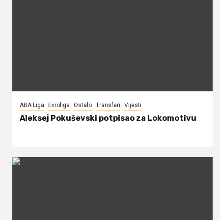
ABA Liga
Evroliga
Ostalo
Transferi
Vijesti
Aleksej Pokuševski potpisao za Lokomotivu