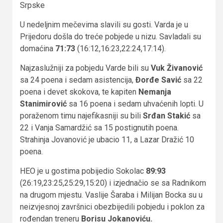
Srpske
U nedeljnim mečevima slavili su gosti. Varda je u
Prijedoru došla do treće pobjede u nizu. Savladali su
domaćina
71:73
(16:12,16:23,22:24,17:14).
Najzaslužniji za pobjedu Varde bili su
Vuk Živanović
sa 24 poena i sedam asistencija,
Đorđe Savić
sa 22
poena i devet skokova, te kapiten
Nemanja
Stanimirović
sa 16 poena i sedam uhvaćenih lopti. U
poraženom timu najefikasniji su bili
Srđan Stakić
sa
22 i Vanja Samardžić sa 15 postignutih poena.
Strahinja Jovanović je ubacio 11, a Lazar Dražić 10
poena.
HEO je u gostima pobijedio Sokolac
89:93
(26:19,23:25,25:29,15:20) i izjednačio se sa Radnikom
na drugom mjestu. Vaslije Šaraba i Milijan Bocka su u
neizvjesnoj završnici obezbijedili pobjedu i poklon za
rođendan treneru
Borisu Jokanoviću.