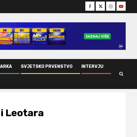
Facebook
Twitter
Instagram
Youtube
ŠARKA
SVJETSKO PRVENSTVO
INTERVJU
i Leotara