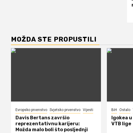
MOŽDA STE PROPUSTILI
Evropsko prvenstvo
Svjetsko prvenstvo
Vijesti
BiH
Ostalo
Davis Bertans završio
Igokea u
reprezentativnu karijeru:
VTB lige
Možda malo boli što posljednji