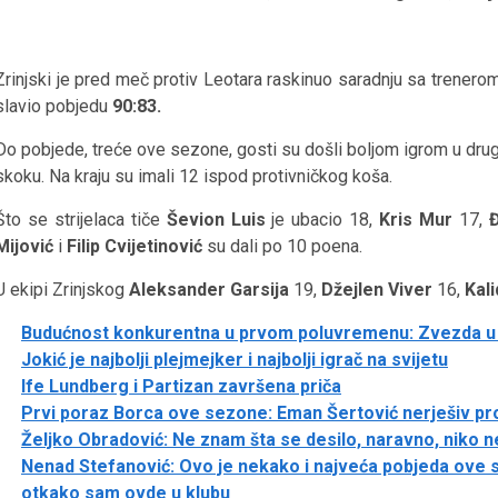
Zrinjski je pred meč protiv Leotara raskinuo saradnju sa trener
slavio pobjedu
90:83.
Do pobjede, treće ove sezone, gosti su došli boljom igrom u d
skoku. Na kraju su imali 12 ispod protivničkog koša.
Što se strijelaca tiče
Ševion Luis
je ubacio 18,
Kris Mur
17,
Mijović
i
Filip Cvijetinović
su dali po 10 poena.
U ekipi Zrinjskog
Aleksander Garsija
19,
Džejlen Viver
16,
Kali
Budućnost konkurentna u prvom poluvremenu: Zvezda 
Jokić je najbolji plejmejker i najbolji igrač na svijetu
Ife Lundberg i Partizan završena priča
Prvi poraz Borca ove sezone: Eman Šertović nerješiv p
Željko Obradović: Ne znam šta se desilo, naravno, niko n
Nenad Stefanović: Ovo je nekako i najveća pobjeda ove 
otkako sam ovde u klubu