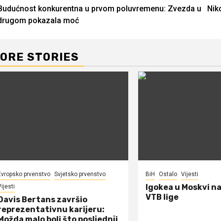
Budućnost konkurentna u prvom poluvremenu: Zvezda u
Nik
Reading
drugom pokazala moć
ORE STORIES
Evropsko prvenstvo
Svjetsko prvenstvo
BiH
Ostalo
Vijesti
Igokea u Moskvi n
ijesti
VTB lige
Davis Bertans završio
reprezentativnu karijeru:
Možda malo boli što posljednji