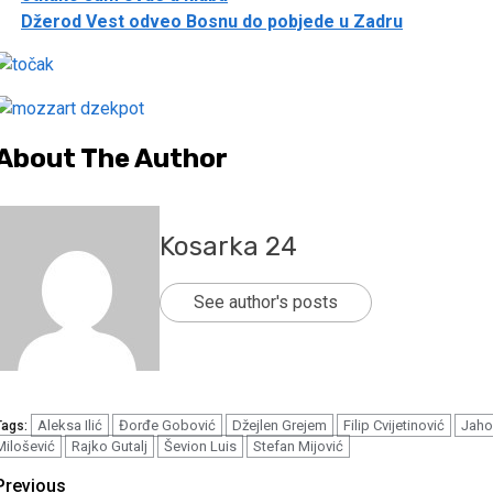
Džerod Vest odveo Bosnu do pobjede u Zadru
About The Author
Kosarka 24
See author's posts
Aleksa Ilić
Đorđe Gobović
Džejlen Grejem
Filip Cvijetinović
Jaho
Tags:
Milošević
Rajko Gutalj
Ševion Luis
Stefan Mijović
Continue
Previous