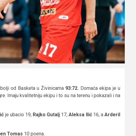
i bolji od Basketa u Živinicama
93:72.
Domaća ekipa je u
re. Imaju kvalitetniju ekipu i to su na terenu i pokazali i na
ić
je ubacio 19,
Rajko Gutalj
17,
Aleksa Ilić
16, a
Arderil
len Tomas
10 poena.