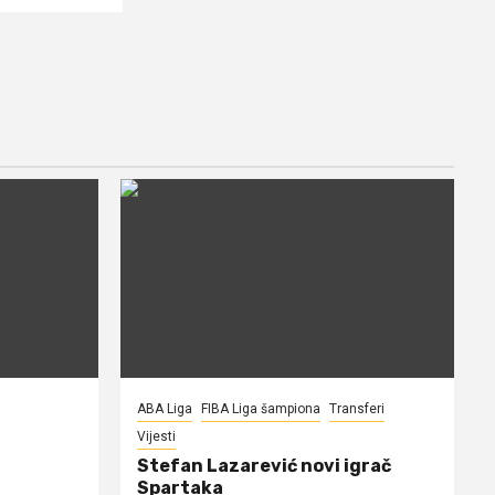
ABA Liga
FIBA Liga šampiona
Transferi
Vijesti
Stefan Lazarević novi igrač
Spartaka