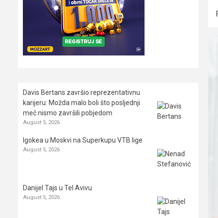
Davis Bertans završio reprezentativnu
karijeru: Možda malo boli što posljednji
meč nismo završili pobjedom
August 5, 2026
Igokea u Moskvi na Superkupu VTB lige
August 5, 2026
Danijel Tajs u Tel Avivu
August 5, 2026