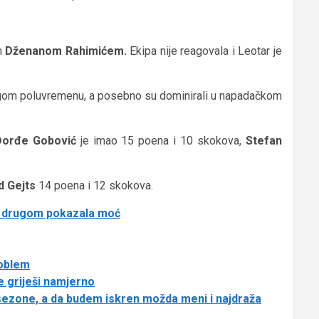
om
Dženanom Rahimićem.
Ekipa nije reagovala i Leotar je
rugom poluvremenu, a posebno su dominirali u napadačkom
Đorđe Gobović
je imao 15 poena i 10 skokova,
Stefan
d Gejts
14 poena i 12 skokova.
u drugom pokazala moć
roblem
e griješi namjerno
sezone, a da budem iskren možda meni i najdraža