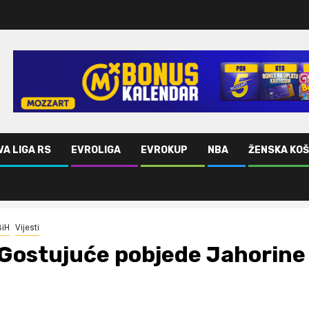
VA LIGA RS
EVROLIGA
EVROKUP
NBA
ŽENSKA KO
BiH
Vijesti
Gostujuće pobjede Jahorine 