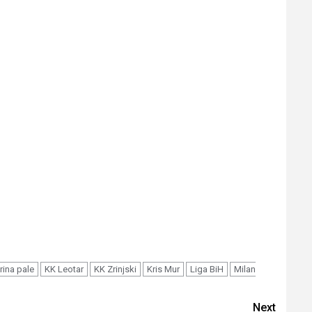
rina pale
KK Leotar
KK Zrinjski
Kris Mur
Liga BiH
Milan
Next