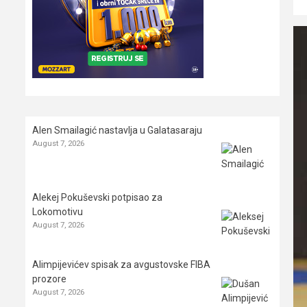
Alen Smailagić nastavlja u Galatasaraju
August 7, 2026
Alekej Pokuševski potpisao za
Lokomotivu
August 7, 2026
Alimpijevićev spisak za avgustovske FIBA
prozore
August 7, 2026