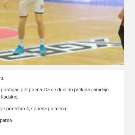
a.
 postigao pet poena. Da će doći do prekida saradnje
 Radukić.
gdje postizao 4,7 poena po meču.
Sparse.