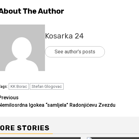
About The Author
Kosarka 24
See author's posts
KK Borac
Stefan Glogovac
Tags:
Continue
Previous
Nemilosrdna Igokea “samljela” Radonjićevu Zvezdu
Reading
ORE STORIES