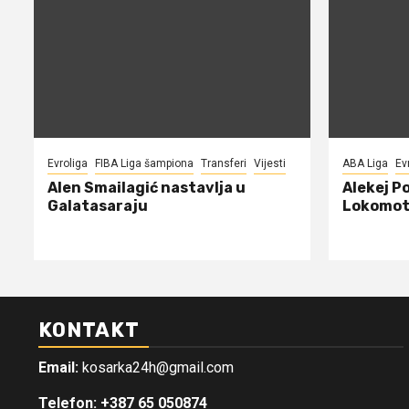
Evroliga
FIBA Liga šampiona
Transferi
Vijesti
ABA Liga
Ev
Alen Smailagić nastavlja u
Alekej P
Galatasaraju
Lokomot
KONTAKT
Email:
kosarka24h@gmail.com
Telefon: +387 65 050874