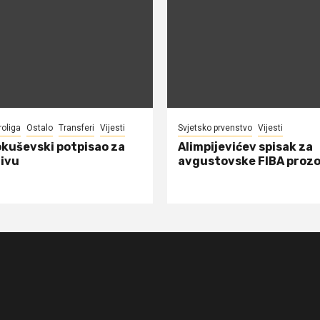
roliga
Ostalo
Transferi
Vijesti
Svjetsko prvenstvo
Vijesti
okuševski potpisao za
Alimpijevićev spisak za
ivu
avgustovske FIBA proz