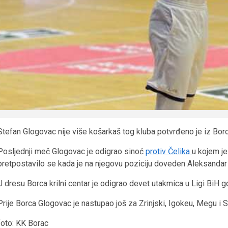
Stefan Glogovac nije više košarkaš tog kluba potvrđeno je iz Borc
Posljednji meč Glogovac je odigrao sinoć
protiv Čelika
u kojem je
pretpostavilo se kada je na njegovu poziciju doveden Aleksandar
U dresu Borca krilni centar je odigrao devet utakmica u Ligi BiH 
Prije Borca Glogovac je nastupao još za Zrinjski, Igokeu, Megu i 
foto: KK Borac