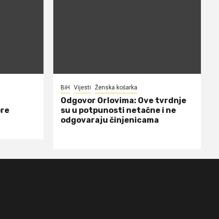
BiH
Vijesti
Ženska košarka
Odgovor Orlovima: ​Ove tvrdnje
ore
su u potpunosti netačne i ne
odgovaraju činjenicama