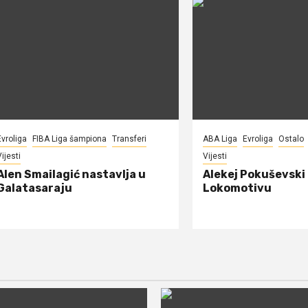
Evroliga
FIBA Liga šampiona
Transferi
ABA Liga
Evroliga
Ostalo
ijesti
Vijesti
Alen Smailagić nastavlja u
Alekej Pokuševski
Galatasaraju
Lokomotivu