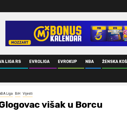
VA LIGA RS
EVROLIGA
EVROKUP
NBA
ŽENSKA KO
ABA Liga
BiH
Vijesti
Glogovac višak u Borcu