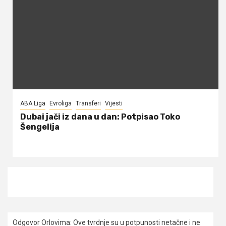
ABA Liga
Evroliga
Transferi
Vijesti
Dubai jači iz dana u dan: Potpisao Toko
Šengelija
Odgovor Orlovima: ​Ove tvrdnje su u potpunosti netačne i ne