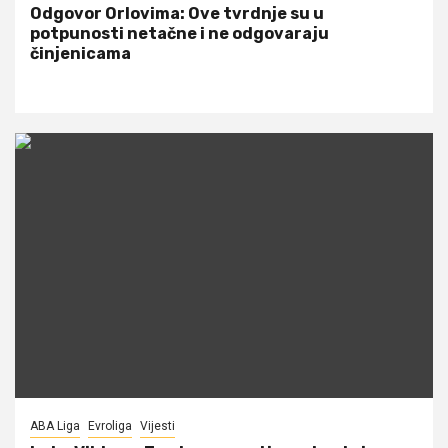
Odgovor Orlovima: ​Ove tvrdnje su u
potpunosti netačne i ne odgovaraju
činjenicama
ABA Liga
Evroliga
Vijesti