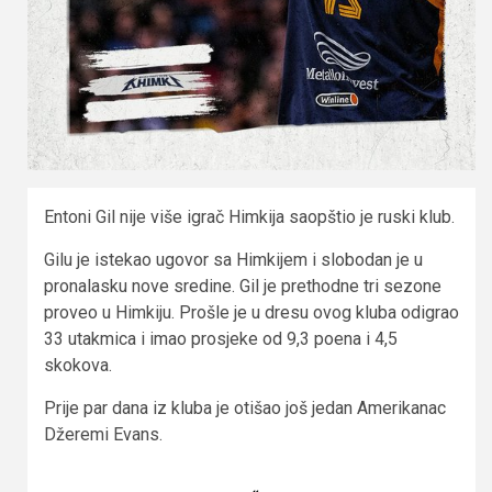
Entoni Gil nije više igrač Himkija saopštio je ruski klub.
Gilu je istekao ugovor sa Himkijem i slobodan je u
pronalasku nove sredine. Gil je prethodne tri sezone
proveo u Himkiju. Prošle je u dresu ovog kluba odigrao
33 utakmica i imao prosjeke od 9,3 poena i 4,5
skokova.
Prije par dana iz kluba je otišao još jedan Amerikanac
Džeremi Evans.