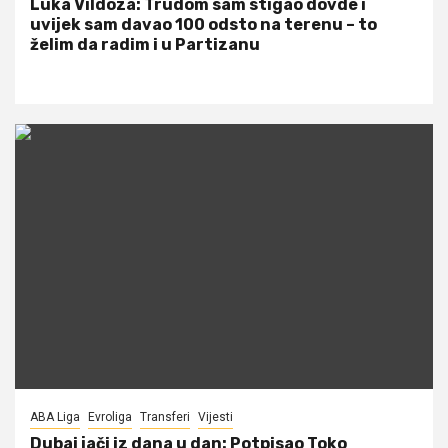
Luka Vildoza: Trudom sam stigao dovde i
uvijek sam davao 100 odsto na terenu – to
želim da radim i u Partizanu
ABA Liga
Evroliga
Transferi
Vijesti
Dubai jači iz dana u dan: Potpisao Toko