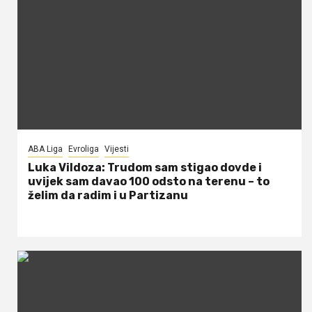
ABA Liga
Evroliga
Vijesti
Luka Vildoza: Trudom sam stigao dovde i
uvijek sam davao 100 odsto na terenu – to
želim da radim i u Partizanu