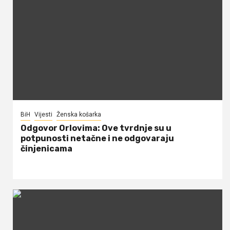
BiH
Vijesti
Ženska košarka
Odgovor Orlovima: ​Ove tvrdnje su u
potpunosti netačne i ne odgovaraju
činjenicama