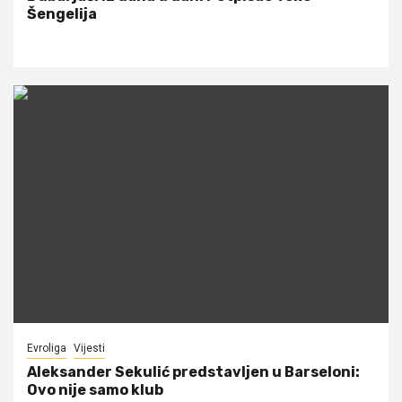
Šengelija
Evroliga
Vijesti
Aleksander Sekulić predstavljen u Barseloni:
Ovo nije samo klub