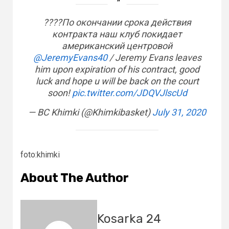
????По окончании срока действия
контракта наш клуб покидает
американский центровой
@JeremyEvans40
/ Jeremy Evans leaves
him upon expiration of his contract, good
luck and hope u will be back on the court
soon!
pic.twitter.com/JDQVJlscUd
— BC Khimki (@Khimkibasket)
July 31, 2020
foto:khimki
About The Author
Kosarka 24