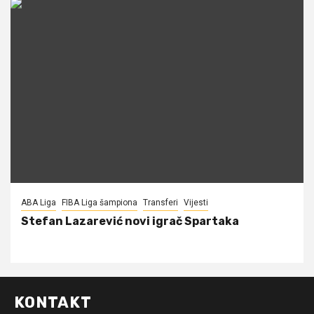
ABA Liga
FIBA Liga šampiona
Transferi
Vijesti
Stefan Lazarević novi igrač Spartaka
KONTAKT