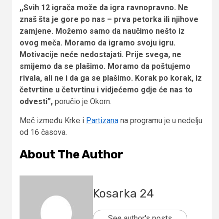
,,Svih 12 igrača može da igra ravnopravno. Ne
znaš šta je gore po nas – prva petorka ili njihove
zamjene. Možemo samo da naučimo nešto iz
ovog meča. Moramo da igramo svoju igru.
Motivacije neće nedostajati. Prije svega, ne
smijemo da se plašimo. Moramo da poštujemo
rivala, ali ne i da ga se plašimo. Korak po korak, iz
četvrtine u četvrtinu i vidjećemo gdje će nas to
odvesti”,
poručio je Okorn.
Meč između Krke i
Partizana
na programu je u nedelju
od 16 časova.
About The Author
Kosarka 24
See author's posts