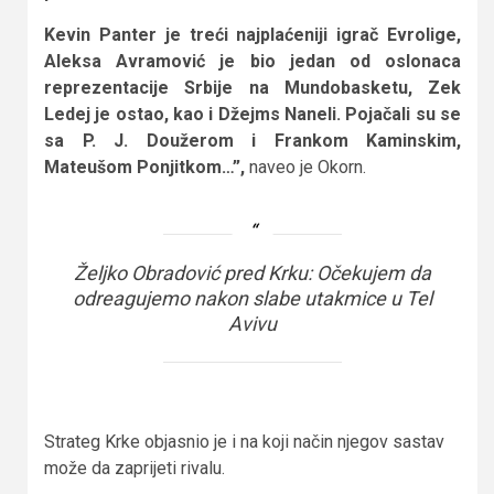
Kevin Panter je treći najplaćeniji igrač Evrolige,
Aleksa Avramović je bio jedan od oslonaca
reprezentacije Srbije na Mundobasketu, Zek
Ledej je ostao, kao i Džejms Naneli. Pojačali su se
sa P. J. Doužerom i Frankom Kaminskim,
Mateušom Ponjitkom…”,
naveo je Okorn.
Željko Obradović pred Krku: Očekujem da
odreagujemo nakon slabe utakmice u Tel
Avivu
Strateg Krke objasnio je i na koji način njegov sastav
može da zaprijeti rivalu.