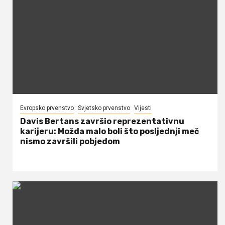
Evropsko prvenstvo
Svjetsko prvenstvo
Vijesti
Davis Bertans završio reprezentativnu
karijeru: Možda malo boli što posljednji meč
nismo završili pobjedom