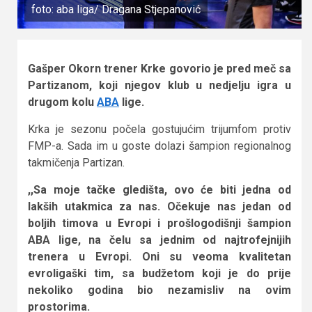
foto: aba liga/ Dragana Stjepanović
Gašper Okorn trener Krke govorio je pred meč sa
Partizanom, koji njegov klub u nedjelju igra u
drugom kolu
ABA
lige.
Krka je sezonu počela gostujućim trijumfom protiv
FMP-a. Sada im u goste dolazi šampion regionalnog
takmičenja Partizan.
,,Sa moje tačke gledišta, ovo će biti jedna od
lakših utakmica za nas. Očekuje nas jedan od
boljih timova u Evropi i prošlogodišnji šampion
ABA lige, na čelu sa jednim od najtrofejnijih
trenera u Evropi. Oni su veoma kvalitetan
evroligaški tim, sa budžetom koji je do prije
nekoliko godina bio nezamisliv na ovim
prostorima.