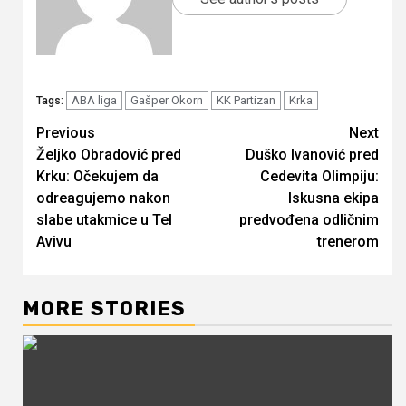
ABA liga
Gašper Okorn
KK Partizan
Krka
Tags:
Continue
Previous
Next
Željko Obradović pred
Duško Ivanović pred
Reading
Krku: Očekujem da
Cedevita Olimpiju:
odreagujemo nakon
Iskusna ekipa
slabe utakmice u Tel
predvođena odličnim
Avivu
trenerom
MORE STORIES