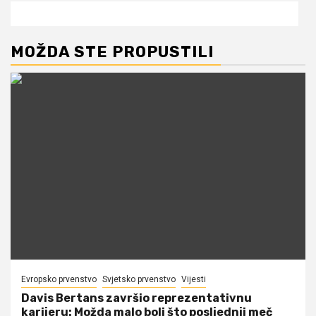
MOŽDA STE PROPUSTILI
Evropsko prvenstvo
Svjetsko prvenstvo
Vijesti
Davis Bertans završio reprezentativnu
karijeru: Možda malo boli što posljednji meč