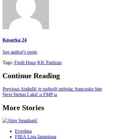
Kosarka 24
See author's posts
Tags:
Fredi Haus
KK Partizan
Continue Reading
Previous
Anđušić je najbolji strijelac francuske lige
Next
Stefan Lakić u FMP-u
More Stories
Evroliga
FIBA Liga šampiona