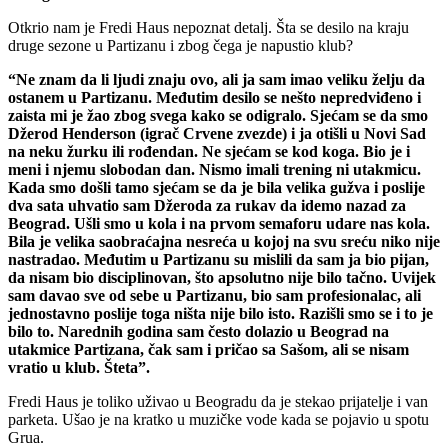
Otkrio nam je Fredi Haus nepoznat detalj. Šta se desilo na kraju
druge sezone u Partizanu i zbog čega je napustio klub?
“Ne znam da li ljudi znaju ovo, ali ja sam imao veliku želju da
ostanem u Partizanu. Međutim desilo se nešto nepredviđeno i
zaista mi je žao zbog svega kako se odigralo. Sjećam se da smo
Džerod Henderson (igrač Crvene zvezde) i ja otišli u Novi Sad
na neku žurku ili rođendan. Ne sjećam se kod koga. Bio je i
meni i njemu slobodan dan. Nismo imali trening ni utakmicu.
Kada smo došli tamo sjećam se da je bila velika gužva i poslije
dva sata uhvatio sam Džeroda za rukav da idemo nazad za
Beograd. Ušli smo u kola i na prvom semaforu udare nas kola.
Bila je velika saobraćajna nesreća u kojoj na svu sreću niko nije
nastradao. Međutim u Partizanu su mislili da sam ja bio pijan,
da nisam bio disciplinovan, što apsolutno nije bilo tačno. Uvijek
sam davao sve od sebe u Partizanu, bio sam profesionalac, ali
jednostavno poslije toga ništa nije bilo isto. Razišli smo se i to je
bilo to. Narednih godina sam često dolazio u Beograd na
utakmice Partizana, čak sam i pričao sa Sašom, ali se nisam
vratio u klub. Šteta”.
Fredi Haus je toliko uživao u Beogradu da je stekao prijatelje i van
parketa. Ušao je na kratko u muzičke vode kada se pojavio u spotu
Grua.