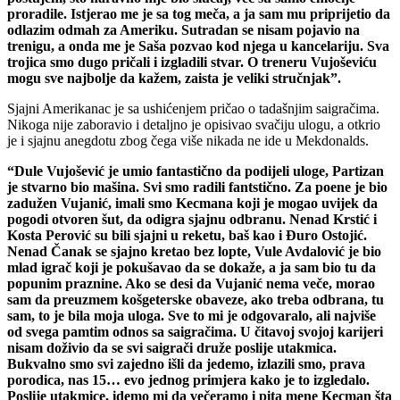
proradile. Istjerao me je sa tog meča, a ja sam mu priprijetio da
odlazim odmah za Ameriku. Sutradan se nisam pojavio na
trenigu, a onda me je Saša pozvao kod njega u kancelariju. Sva
trojica smo dugo pričali i izgladili stvar. O treneru Vujoševiću
mogu sve najbolje da kažem, zaista je veliki stručnjak”.
Sjajni Amerikanac je sa ushićenjem pričao o tadašnjim saigračima.
Nikoga nije zaboravio i detaljno je opisivao svačiju ulogu, a otkrio
je i sjajnu anegdotu zbog čega više nikada ne ide u Mekdonalds.
“Dule Vujošević je umio fantastično da podijeli uloge, Partizan
je stvarno bio mašina. Svi smo radili fantstično. Za poene je bio
zadužen Vujanić, imali smo Kecmana koji je mogao uvijek da
pogodi otvoren šut, da odigra sjajnu odbranu. Nenad Krstić i
Kosta Perović su bili sjajni u reketu, baš kao i Đuro Ostojić.
Nenad Čanak se sjajno kretao bez lopte, Vule Avdalović je bio
mlad igrač koji je pokušavao da se dokaže, a ja sam bio tu da
popunim praznine. Ako se desi da Vujanić nema veče, morao
sam da preuzmem košgeterske obaveze, ako treba odbrana, tu
sam, to je bila moja uloga. Sve to mi je odgovaralo, ali najviše
od svega pamtim odnos sa saigračima. U čitavoj svojoj karijeri
nisam doživio da se svi saigrači druže poslije utakmica.
Bukvalno smo svi zajedno išli da jedemo, izlazili smo, prava
porodica, nas 15… evo jednog primjera kako je to izgledalo.
Poslije utakmice, idemo mi da večeramo i pita mene Kecman šta