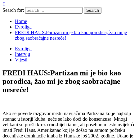
Search for:
Home
Evroliga
FREDI HAUS:Partizan mi je bio kao porodica, žao mi je
zbog saobraćajne nesreće!
Evroliga
Intervju
Vijesti
FREDI HAUS:Partizan mi je bio kao
porodica, žao mi je zbog saobraćajne
nesreće!
Ako se povede razgovor među navijačima Partizana ko je najbolji
stranac u istoriji kluba, neće se lako doći do konsenzusa. Mnogi
velikani su prošli kroz crno-bijeli tabor, ali posebno mjesto uvijek će
imati Fredi Haus. Amerikanac koji je došao na samom početku
decenijske dominacije kluba iz Humske još 2002. godine. Utkao je