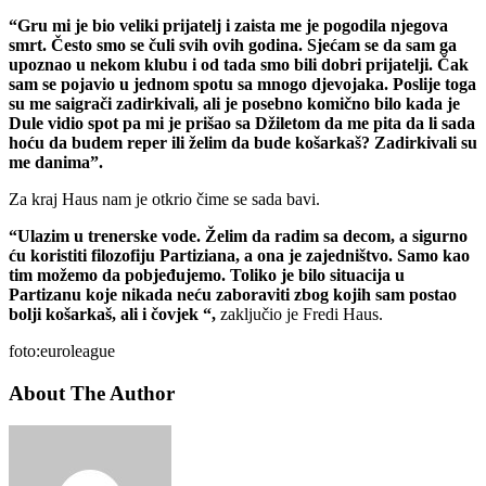
“Gru mi je bio veliki prijatelj i zaista me je pogodila njegova
smrt. Često smo se čuli svih ovih godina. Sjećam se da sam ga
upoznao u nekom klubu i od tada smo bili dobri prijatelji. Čak
sam se pojavio u jednom spotu sa mnogo djevojaka. Poslije toga
su me saigrači zadirkivali, ali je posebno komično bilo kada je
Dule vidio spot pa mi je prišao sa Džiletom da me pita da li sada
hoću da budem reper ili želim da bude košarkaš? Zadirkivali su
me danima”.
Za kraj Haus nam je otkrio čime se sada bavi.
“Ulazim u trenerske vode. Želim da radim sa decom, a sigurno
ću koristiti filozofiju Partiziana, a ona je zajedništvo. Samo kao
tim možemo da pobjeđujemo. Toliko je bilo situacija u
Partizanu koje nikada neću zaboraviti zbog kojih sam postao
bolji košarkaš, ali i čovjek “,
zaključio je Fredi Haus.
foto:euroleague
About The Author