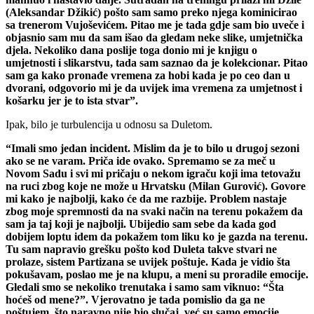
(Aleksandar Džikić) pošto sam samo preko njega kominicirao
sa trenerom Vujoševićem. Pitao me je tada gdje sam bio uveče i
objasnio sam mu da sam išao da gledam neke slike, umjetnička
djela. Nekoliko dana poslije toga donio mi je knjigu o
umjetnosti i slikarstvu, tada sam saznao da je kolekcionar. Pitao
sam ga kako pronađe vremena za hobi kada je po ceo dan u
dvorani, odgovorio mi je da uvijek ima vremena za umjetnost i
košarku jer je to ista stvar”.
Ipak, bilo je turbulencija u odnosu sa Duletom.
“Imali smo jedan incident. Mislim da je to bilo u drugoj sezoni
ako se ne varam. Priča ide ovako. Spremamo se za meč u
Novom Sadu i svi mi pričaju o nekom igraču koji ima tetovažu
na ruci zbog koje ne može u Hrvatsku (Milan Gurović). Govore
mi kako je najbolji, kako će da me razbije. Problem nastaje
zbog moje spremnosti da na svaki način na terenu pokažem da
sam ja taj koji je najbolji. Ubijedio sam sebe da kada god
dobijem loptu idem da pokažem tom liku ko je gazda na terenu.
Tu sam napravio grešku pošto kod Duleta takve stvari ne
prolaze, sistem Partizana se uvijek poštuje. Kada je vidio šta
pokušavam, poslao me je na klupu, a meni su proradile emocije.
Gledali smo se nekoliko trenutaka i samo sam viknuo: “Šta
hoćeš od mene?”. Vjerovatno je tada pomislio da ga ne
poštujem, što naravno nije bio slučaj, već su samo emocije