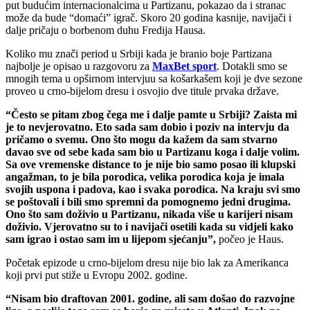
put budućim internacionalcima u Partizanu, pokazao da i stranac
može da bude “domaći” igrač. Skoro 20 godina kasnije, navijači i
dalje pričaju o borbenom duhu Fredija Hausa.
Koliko mu znači period u Srbiji kada je branio boje Partizana
najbolje je opisao u razgovoru za
MaxBet sport
. Dotakli smo se
mnogih tema u opširnom intervjuu sa košarkašem koji je dve sezone
proveo u crno-bijelom dresu i osvojio dve titule prvaka države.
“Često se pitam zbog čega me i dalje pamte u Srbiji? Zaista mi
je to nevjerovatno. Eto sada sam dobio i poziv na intervju da
pričamo o svemu. Ono što mogu da kažem da sam stvarno
davao sve od sebe kada sam bio u Partizanu koga i dalje volim.
Sa ove vremenske distance to je nije bio samo posao ili klupski
angažman, to je bila porodica, velika porodica koja je imala
svojih uspona i padova, kao i svaka porodica. Na kraju svi smo
se poštovali i bili smo spremni da pomognemo jedni drugima.
Ono što sam doživio u Partizanu, nikada više u karijeri nisam
doživio. Vjerovatno su to i navijači osetili kada su vidjeli kako
sam igrao i ostao sam im u lijepom sjećanju”,
počeo je Haus.
Početak epizode u crno-bijelom dresu nije bio lak za Amerikanca
koji prvi put stiže u Evropu 2002. godine.
“Nisam bio draftovan 2001. godine, ali sam došao do razvojne