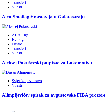
Transferi
Vijesti
Alen Smailagić nastavlja u Galatasaraju
ABA Liga
Evroliga
Ostalo
Transferi
Vijesti
Aleksej Pokuševski potpisao za Lokomotivu
Svjetsko prvenstvo
Vijesti
Alimpijevićev spisak za avgustovske FIBA prozore