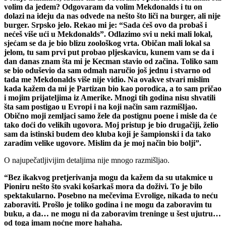
volim da jedem? Odgovaram da volim Mekdonalds i tu on
dolazi na ideju da nas odvede na nešto što liči na burger, ali nije
burger. Srpsko jelo. Rekao mi je: “Sada ćeš ovo da probaš i
nećeš više ući u Mekdonalds”. Odlazimo svi u neki mali lokal,
sjećam se da je bio blizu zoološkog vrta. Običan mali lokal sa
jelom, tu sam prvi put probao pljeskavicu, kunem vam se da i
dan danas znam šta mi je Kecman stavio od začina. Toliko sam
se bio oduševio da sam odmah naručio još jednu i stvarno od
tada me Mekdonalds više nije vidio. Na ovakve stvari mislim
kada kažem da mi je Partizan bio kao porodica, a to sam pričao
i mojim prijateljima iz Amerike. Mnogi tih godina nisu shvatili
šta sam postigao u Evropi i na koji način sam razmišljao.
Obično moji zemljaci samo žele da postignu poene i misle da će
tako doći do velikih ugovora. Moj pristup je bio drugačiji, želio
sam da istinski budem deo kluba koji je šampionski i da tako
zaradim velike ugovore. Mislim da je moj način bio bolji”.
O najupečatljivijim detaljima nije mnogo razmišljao.
“Bez ikakvog pretjerivanja mogu da kažem da su utakmice u
Pioniru nešto što svaki košarkaš mora da doživi. To je bilo
spektakularno. Posebno na mečevima Evrolige, nikada to neću
zaboraviti. Prošlo je toliko godina i ne mogu da zaboravim tu
buku, a da… ne mogu ni da zaboravim treninge u šest ujutru…
od toga imam noćne more hahaha.