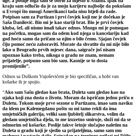
lige, a poslije toga sam se borio za mjesto u Atlanti. Ipak na
kraju sam odlučio da je za moju karijeru najbolje da pokušam
u Evropi što mnogi Amerikanci tada nisu htjeli da rade.
Potpisao sam za Partizan i prvi čovjek koji me je dočekao je
Saša Danilović. Bio mi je kao stariji brat. Bio je prvi čovjek
kluba, šef, ali nismo imali takav odnos. Mnogo mi je pomogao
na početku, mogao sam da odem kod njega u kancelariju kad
god hoću samo da pričam sa njim o bilo čemu. Sjajan čovjek
čiju pomoć neću zaboraviti. Morate da shvatite da mi nije bilo
lako u Beogradu prvih mjesec dana, saigrače još nisam
upoznao kako treba, nikoga u gradu ne znam, nemam
prijatelje, potpuno sam bio sam. Kasnije se to dosta
promijenilo”.
Odnos sa Duškom Vujoševićem je bio specifičan, a hobi van
košarke ih je spojio.
“
Ako sam Sašu gledao kao brata, Duleta sam gledao kao na
ujaka koji zna dosta o životu. Moram da ispričam jednu priču o
Duletu. Tokom moje prve sezone u Partizanu, imao sam naviku
da idem po Kalemegdanu pošto su mi tamo rekli da ima
umjetničkih galerija, veliki sam ljubitelj slikarstva, volim da
gledam umjetnička djela, to me izuzetno smiruje, služi mi da se
odmorim od košarke. Poslije takve šetnje slučajno naletim na
Duleta u gradu koji je sjedio sa prijateljima, samo sam mu
mahnuo i nastavio dalje. Sutradan na treningu prilazi mi Džile