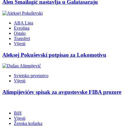
Alen Smailagić nastavlja u Galatasaraju
ABA Liga
Evroliga
Ostalo
Transferi
Vijesti
Aleksej Pokuševski potpisao za Lokomotivu
Svjetsko prvenstvo
Vijesti
Alimpijevićev spisak za avgustovske FIBA prozore
BiH
Vijesti
Ženska košarka