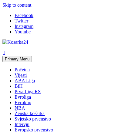
Skip to content
Facebook
Twitter
Instagram
Youtube
Primary Menu
Početna
Vijesti
ABA Liga
BiH
Prva Liga RS
Evroliga
Evrokup
NBA
Ženska košarka
Svjetsko prvenstvo
Intervju
Evropsko prvenstvo