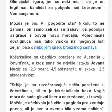
Olimpijskih igara, jer su neki mislili da je on
legitiman kandidat za pobjedu nad Lebronom i
Vembanjamom.
Možda je bio. Ali pogodite šta? Nikolu to ne
zanima, on samo želi da se zabavi, da poboljša
saigrače i osvoji novu medalju. Pojedinačna
dostignuća nisu tako visoko na njegovoj listi
želja”,
piše o
najboljem igraču bronzanog sastava.
Košarkašice su ubedljivo poražene od Australije u
četvrtfinalu, a kroz turnir se najviše istakla
Jovana
Nogić
sa 12,3 poena, 4,5 asistencija, tri skoka i 2,5
ukradenih lopti.
“Srbija je na razočaravajući način poražena u
četvrtfinalu, ali to je iskristalisalo kako Nogić
mora da bude glavni lider u napredovanju i razviju.
Možda je očekivala još više u pogledu proizvodnje
poena, ali je sve u svemu bila veoma solidna”,