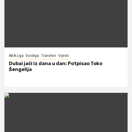
ABA Liga
Evroliga
Transferi
Vijesti
Dubai jači iz dana u dan: Potpisao Toko
Šengelija