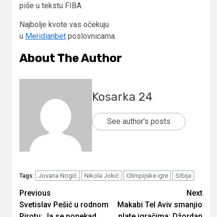
piše u tekstu FIBA.
Najbolje kvote vas očekuju
u
Meridianbet
poslovnicama.
About The Author
Kosarka 24
See author's posts
Jovana Nogić
Nikola Jokić
Olimpijske igre
Srbija
Tags:
Continue
Previous
Next
Svetislav Pešić u rodnom
Makabi Tel Aviv smanjio
Reading
Pirotu: Ja se ponekad
plate igračima: Džordan