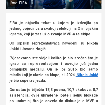
foto: FIBA
FIBA je objavila tekst u kojem je izdvojila po
jednog pojedinca u svakoj selekciji na Olimpijskim
igrama, koji je zaslužio zvanje MVP-a te ekipe.
Od srpskih reprezentativaca navedeni su
Nikola
Jokić i Jovana Nogić.
“Vjerovatno ste vidjeli koliko je bio srećan što je
igrao sa reprezentacijom i osvojio još jednu
olimpijsku medalju. On je još 2016. bio samo
mladić koji je ulazio sa klupe, ali 2024.
Nikola Jokić
je bio superzvijezda.
Gorostas je bilježio 18,8 poena, 10,7 skokova, 8,7
asistencija, dvije ukradene lopte i jednu blokade
po utakmici, što je dovelo do diskusije o MVP-u