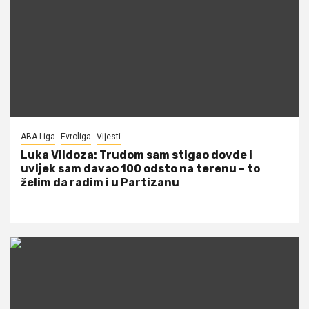
ABA Liga
Evroliga
Vijesti
Luka Vildoza: Trudom sam stigao dovde i
uvijek sam davao 100 odsto na terenu – to
želim da radim i u Partizanu