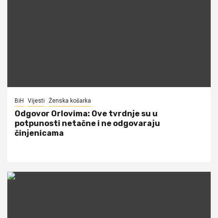
BiH
Vijesti
Ženska košarka
Odgovor Orlovima: ​Ove tvrdnje su u
potpunosti netačne i ne odgovaraju
činjenicama