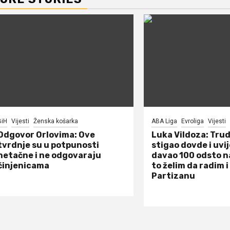
BiH
Vijesti
Ženska košarka
ABA Liga
Evroliga
Vijesti
Odgovor Orlovima: ​Ove
Luka Vildoza: Tru
tvrdnje su u potpunosti
stigao dovde i uvi
netačne i ne odgovaraju
davao 100 odsto n
činjenicama
to želim da radim i
Partizanu