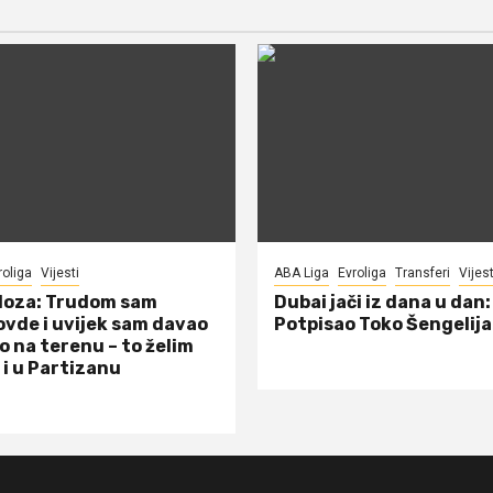
roliga
Vijesti
ABA Liga
Evroliga
Transferi
Vijest
doza: Trudom sam
Dubai jači iz dana u dan:
ovde i uvijek sam davao
Potpisao Toko Šengelija
o na terenu – to želim
 i u Partizanu