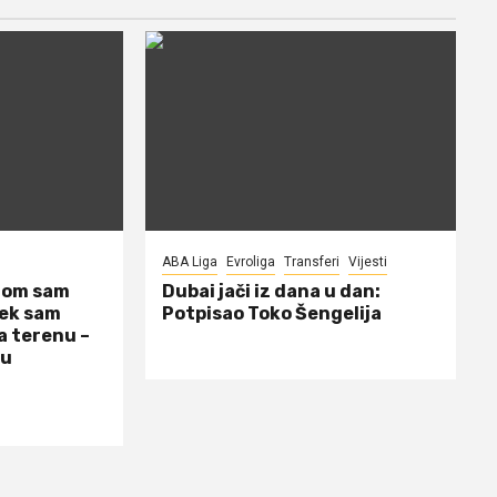
ABA Liga
Evroliga
Transferi
Vijesti
dom sam
Dubai jači iz dana u dan:
jek sam
Potpisao Toko Šengelija
a terenu –
 u