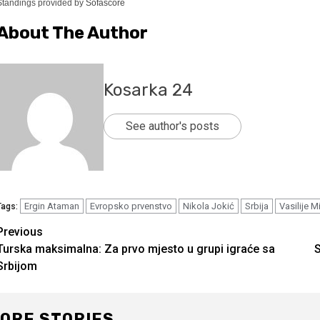
Standings provided by
Sofascore
About The Author
Kosarka 24
See author's posts
Ergin Ataman
Evropsko prvenstvo
Nikola Jokić
Srbija
Vasilije M
Tags:
Continue
Previous
Turska maksimalna: Za prvo mjesto u grupi igraće sa
S
Reading
Srbijom
ORE STORIES