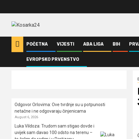
Skip
to
content
POČETNA
VIJESTI
ABA LIGA
BIH
PRV
EVROPSKO PRVENSTVO
Home
Evropsko prvenstvo
Ergin Ataman: Nećemo raditi ništa specij
Odgovor Orlovima: ​Ove tvrdnje su u potpunosti
netačne i ne odgovaraju činjenicama
August 6, 2026
Luka Vildoza: Trudom sam stigao dovde i
uvijek sam davao 100 odsto na terenu –
to želim da radim i u Partizanu