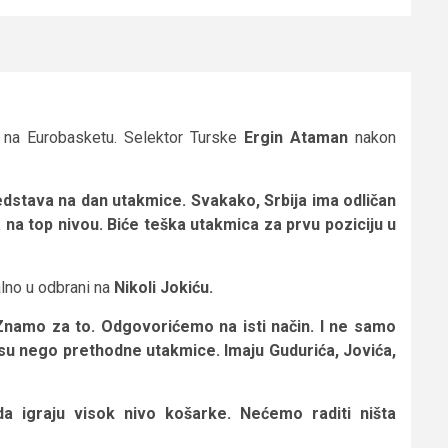
A na Eurobasketu. Selektor Turske
Ergin Ataman
nakon
predstava na dan utakmice. Svakako, Srbija ima odličan
a na top nivou. Biće teška utakmica za prvu poziciju u
alno u odbrani na
Nikoli Jokiću.
. Znamo za to. Odgovorićemo na isti način. I ne samo
i su nego prethodne utakmice. Imaju Gudurića, Jovića,
a igraju visok nivo košarke. Nećemo raditi ništa