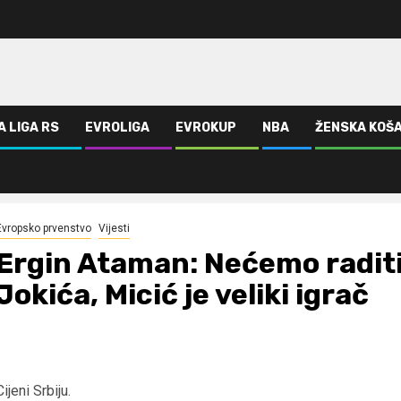
A LIGA RS
EVROLIGA
EVROKUP
NBA
ŽENSKA KOŠ
alno za Jokića, Micić je veliki igrač
Evropsko prvenstvo
Vijesti
Ergin Ataman: Nećemo raditi 
Jokića, Micić je veliki igrač
Cijeni Srbiju.