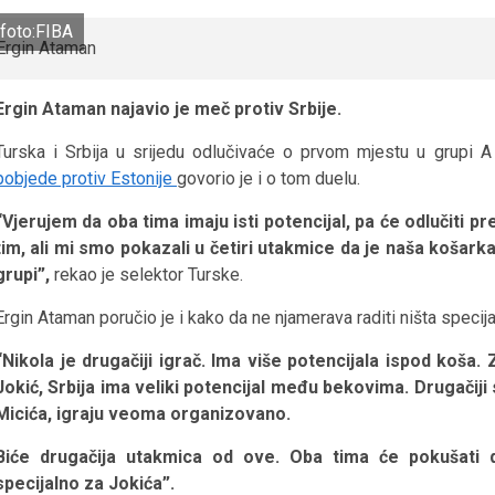
foto:FIBA
Ergin Ataman najavio je meč protiv Srbije.
Turska i Srbija u srijedu odlučivaće o prvom mjestu u grupi 
pobjede protiv Estonije
govorio je i o tom duelu.
“Vjerujem da oba tima imaju isti potencijal, pa će odlučiti 
tim, ali mi smo pokazali u četiri utakmice da je naša košark
grupi”,
rekao je selektor Turske.
Ergin Ataman poručio je i kako da ne njamerava raditi ništa specij
“Nikola je drugačiji igrač. Ima više potencijala ispod koša
Jokić, Srbija ima veliki potencijal među bekovima. Drugačij
Micića, igraju veoma organizovano.
Biće drugačija utakmica od ove. Oba tima će pokušati d
specijalno za Jokića”.