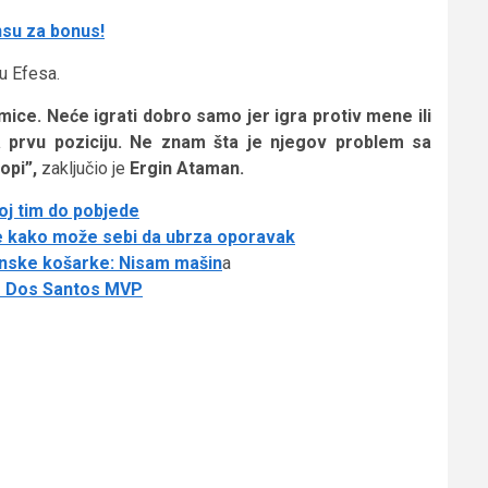
nsu za bonus!
lu Efesa.
akmice. Neće igrati dobro samo jer igra protiv mene ili
a prvu poziciju. Ne znam šta je njegov problem sa
ropi”,
zaključio je
Ergin Ataman.
oj tim do pobjede
 kako može sebi da ubrza oporavak
ijanske košarke: Nisam mašin
a
o Dos Santos MVP