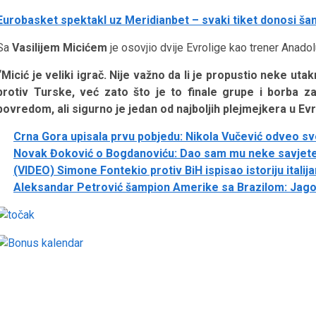
Eurobasket spektakl uz Meridianbet – svaki tiket donosi ša
Sa
Vasilijem Micićem
je osovjio dvije Evrolige kao trener Anado
“Micić je veliki igrač. Nije važno da li je propustio neke ut
protiv Turske, već zato što je to finale grupe i borba z
povredom, ali sigurno je jedan od najboljih plejmejkera u Ev
Crna Gora upisala prvu pobjedu: Nikola Vučević odveo sv
Novak Đoković o Bogdanoviću: Dao sam mu neke savjete
(VIDEO) Simone Fontekio protiv BiH ispisao istoriju ital
Aleksandar Petrović šampion Amerike sa Brazilom: Jag