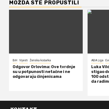
MOŽDA STE PROPUSTILI
BiH
Vijesti
Ženska košarka
ABA Liga
Ev
Odgovor Orlovima: ​Ove tvrdnje
Luka Vil
su u potpunosti netačne i ne
stigao d
odgovaraju činjenicama
100 odst
da radim