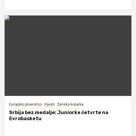
Evropsko prvenstvo
Vijesti
Ženska košarka
Srbija bez medalje: Juniorke četvrte na
Evrobasketu