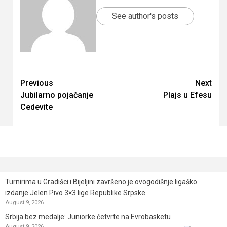
See author's posts
Continue
Previous
Next
Jubilarno pojačanje
Plajs u Efesu
Reading
Cedevite
Turnirima u Gradišci i Bijeljini završeno je ovogodišnje ligaško
izdanje Jelen Pivo 3×3 lige Republike Srpske
August 9, 2026
Srbija bez medalje: Juniorke četvrte na Evrobasketu
August 9, 2026