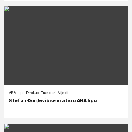
ABA Liga
Evrokup
Transferi
Vijesti
Stefan Đorđević se vratio u ABA ligu