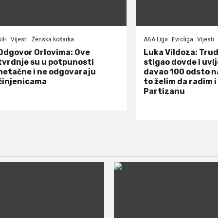
BiH
Vijesti
Ženska košarka
ABA Liga
Evroliga
Vijesti
Odgovor Orlovima: ​Ove
Luka Vildoza: Tru
tvrdnje su u potpunosti
stigao dovde i uvi
netačne i ne odgovaraju
davao 100 odsto n
činjenicama
to želim da radim i
Partizanu