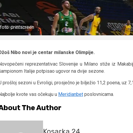
foto: printscreen
Džoš Nibo novi je centar milanske Olimpije.
Novopečeni reprezentativac Slovenije u Milano stiže iz Makabi
šampionom Italije potpisao ugovor na dvije sezone.
U prošloj sezoni u Evroligi, prosječno je bilježio 11,2 poena, uz 7,
Najbolje kvote vas očekuju u
Meridianbet
poslovnicama.
About The Author
Kosarka 24