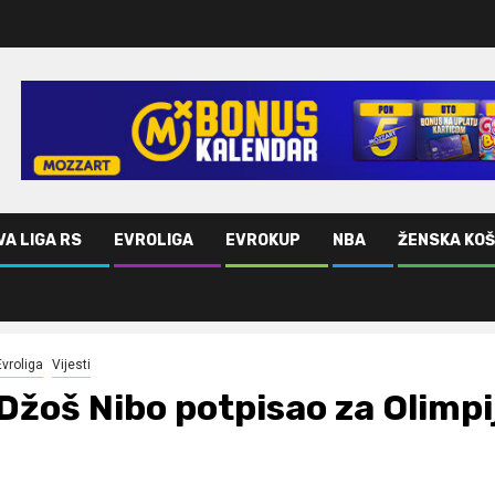
VA LIGA RS
EVROLIGA
EVROKUP
NBA
ŽENSKA KO
Evroliga
Vijesti
Džoš Nibo potpisao za Olimpi