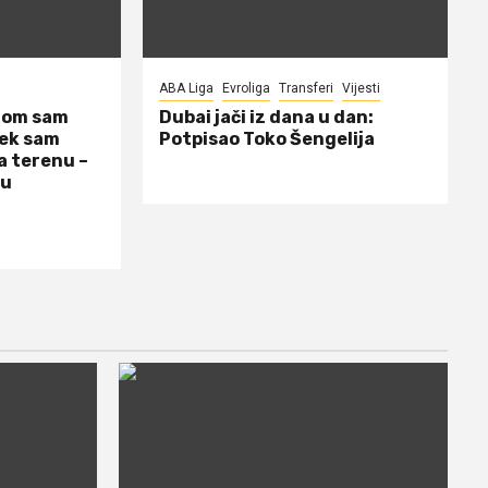
ABA Liga
Evroliga
Transferi
Vijesti
dom sam
Dubai jači iz dana u dan:
jek sam
Potpisao Toko Šengelija
a terenu –
 u