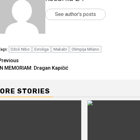
See author's posts
Džoš Nibo
Evroliga
Makabi
Olimpija Milano
Tags:
Continue
Previous
IN MEMORIAM: Dragan Kapičić
Reading
ORE STORIES