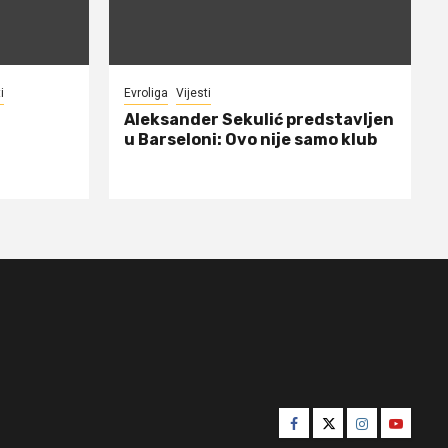
i
Evroliga
Vijesti
Aleksander Sekulić predstavljen
u Barseloni: Ovo nije samo klub
Facebook
Twitter
Instagram
Youtube