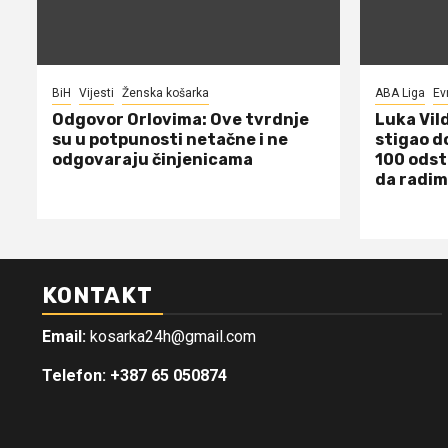
BiH
Vijesti
Ženska košarka
ABA Liga
Ev
Odgovor Orlovima: ​Ove tvrdnje
Luka Vil
su u potpunosti netačne i ne
stigao d
odgovaraju činjenicama
100 odst
da radim
KONTAKT
Email:
kosarka24h@gmail.com
Telefon: +387 65 050874