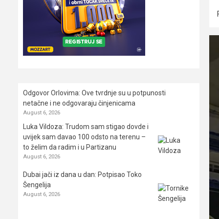
Odgovor Orlovima: ​Ove tvrdnje su u potpunosti
netačne i ne odgovaraju činjenicama
August 6, 2026
Luka Vildoza: Trudom sam stigao dovde i
uvijek sam davao 100 odsto na terenu –
to želim da radim i u Partizanu
August 6, 2026
Dubai jači iz dana u dan: Potpisao Toko
Šengelija
August 6, 2026