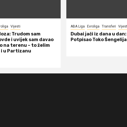
roliga
Vijesti
ABA Liga
Evroliga
Transferi
Vijest
doza: Trudom sam
Dubai jači iz dana u dan:
ovde i uvijek sam davao
Potpisao Toko Šengelija
o na terenu – to želim
 i u Partizanu