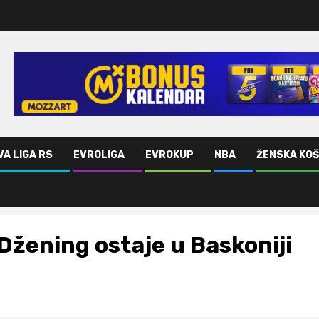
VA LIGA RS
EVROLIGA
EVROKUP
NBA
ŽENSKA KO
Džening ostaje u Baskoniji