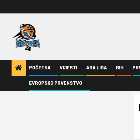
Skip
to
content
POČETNA
VIJESTI
ABA LIGA
BIH
PR
EVROPSKO PRVENSTVO
Home
Džening ostaje u Baskoniji