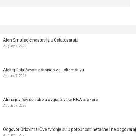
Alen Smailagić nastavlja u Galatasaraju
August 7, 2026
Alekej Pokuševski potpisao za Lokomotivu
August 7, 2026
Alimpijevićev spisak za avgustovske FIBA prozore
August 7, 2026
Odgovor Orlovima: ​Ove tvrdnje su u potpunosti netačne i ne odgovara
August 6, 2026