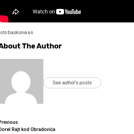
foto:baskonia.es
About The Author
See author's posts
Continue
Previous
Dorel Rajt kod Obradovića
Reading