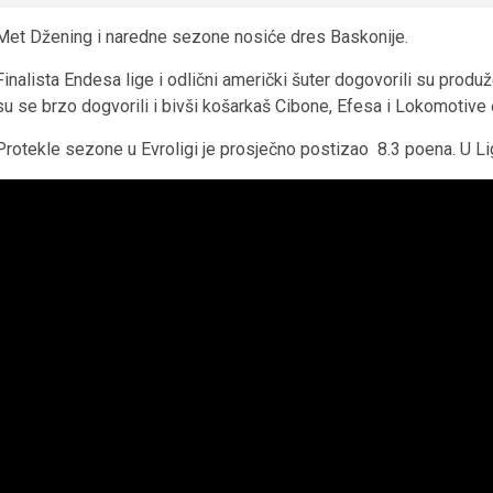
Met Džening i naredne sezone nosiće dres Baskonije.
Finalista Endesa lige i odlični američki šuter dogovorili su produž
su se brzo dogvorili i bivši košarkaš Cibone, Efesa i Lokomotive 
Protekle sezone u Evroligi je prosječno postizao 8.3 poena. U L