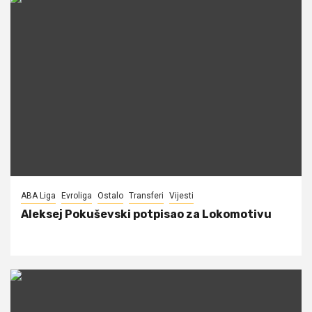
ABA Liga
Evroliga
Ostalo
Transferi
Vijesti
Aleksej Pokuševski potpisao za Lokomotivu