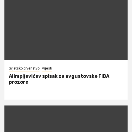
Svjetsko prvenstvo
Vijesti
Alimpijevićev spisak za avgustovske FIBA
prozore