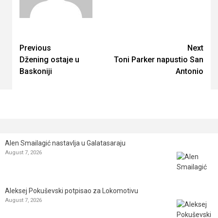
Continue
Previous
Next
Džening ostaje u
Toni Parker napustio San
Reading
Baskoniji
Antonio
Alen Smailagić nastavlja u Galatasaraju
August 7, 2026
Aleksej Pokuševski potpisao za Lokomotivu
August 7, 2026