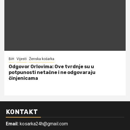
BiH
Vijesti
Ženska košarka
Odgovor Orlovima: ​Ove tvrdnje su u
potpunosti netačne i ne odgovaraju
činjenicama
KONTAKT
Email:
kosarka24h@gmail.com