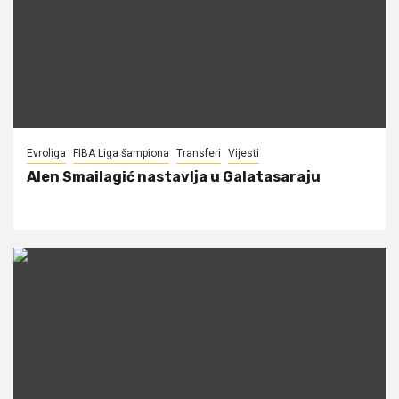
Evroliga
FIBA Liga šampiona
Transferi
Vijesti
Alen Smailagić nastavlja u Galatasaraju