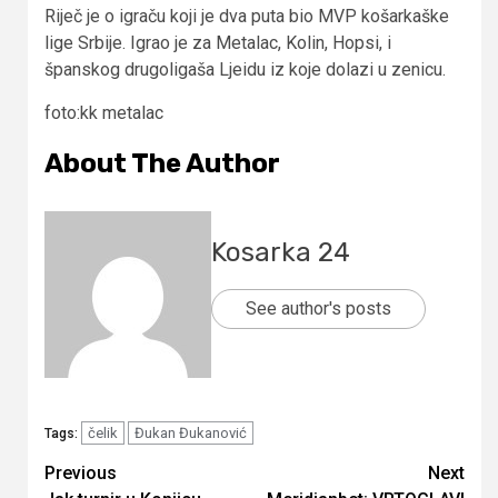
Riječ je o igraču koji je dva puta bio MVP košarkaške
lige Srbije. Igrao je za Metalac, Kolin, Hopsi, i
španskog drugoligaša Ljeidu iz koje dolazi u zenicu.
foto:kk metalac
About The Author
Kosarka 24
See author's posts
čelik
Đukan Đukanović
Tags:
Continue
Previous
Next