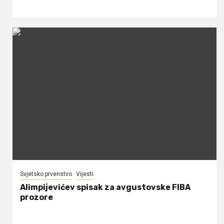
Svjetsko prvenstvo
Vijesti
Alimpijevićev spisak za avgustovske FIBA
prozore