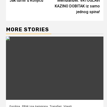
Jak turnir u Konjicu
Meridianbet: VRTOGLAVI
Reading
KAZINO DOBITAK iz samo
jednog spina!
MORE STORIES
Evroliga
FIBA Liga šampiona
Transferi
Vijesti