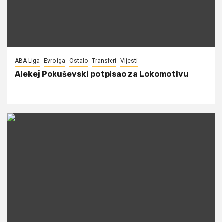
ABA Liga
Evroliga
Ostalo
Transferi
Vijesti
Alekej Pokuševski potpisao za Lokomotivu