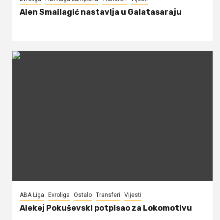
Alen Smailagić nastavlja u Galatasaraju
ABA Liga
Evroliga
Ostalo
Transferi
Vijesti
Alekej Pokuševski potpisao za Lokomotivu