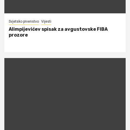
Svjetsko prvenstvo
Vijesti
Alimpijevićev spisak za avgustovske FIBA
prozore