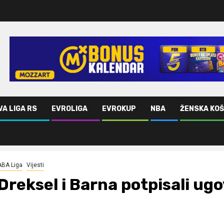
VA LIGA RS
EVROLIGA
EVROKUP
NBA
ŽENSKA KO
ABA Liga
Vijesti
Dreksel i Barna potpisali ug