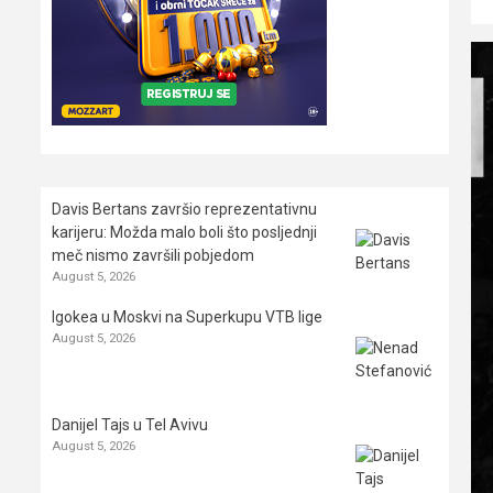
Davis Bertans završio reprezentativnu
karijeru: Možda malo boli što posljednji
meč nismo završili pobjedom
August 5, 2026
Igokea u Moskvi na Superkupu VTB lige
August 5, 2026
Danijel Tajs u Tel Avivu
August 5, 2026