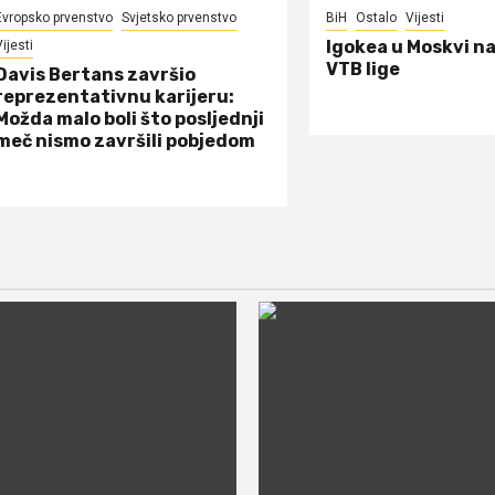
Evropsko prvenstvo
Svjetsko prvenstvo
BiH
Ostalo
Vijesti
Igokea u Moskvi n
ijesti
VTB lige
Davis Bertans završio
reprezentativnu karijeru:
Možda malo boli što posljednji
meč nismo završili pobjedom