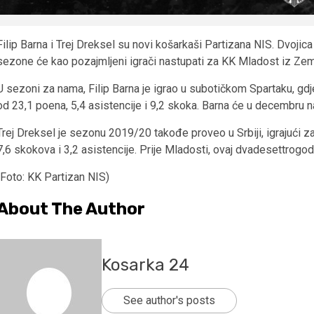
Filip Barna i Trej Dreksel su novi košarkaši Partizana NIS. Dvojic
sezone će kao pozajmljeni igrači nastupati za KK Mladost iz Zemun
U sezoni za nama, Filip Barna je igrao u subotičkom Spartaku, gd
od 23,1 poena, 5,4 asistencije i 9,2 skoka. Barna će u decembru n
Trej Dreksel je sezonu 2019/20 takođe proveo u Srbiji, igrajući 
7,6 skokova i 3,2 asistencije. Prije Mladosti, ovaj dvadesettrogod
(Foto: KK Partizan NIS)
About The Author
Kosarka 24
See author's posts