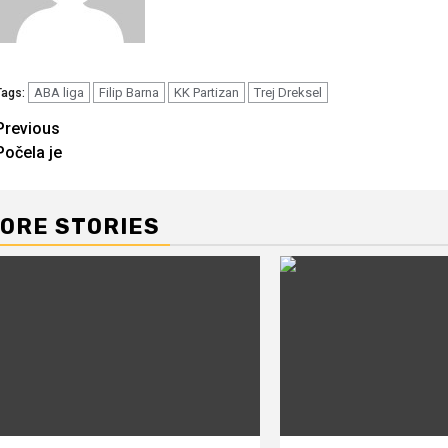
ABA liga
Filip Barna
KK Partizan
Trej Dreksel
Tags:
Continue
Previous
Počela je
Reading
ORE STORIES