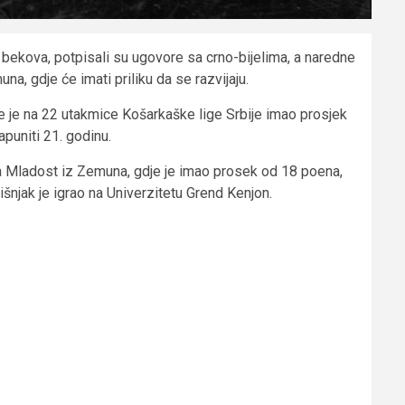
a bekova, potpisali su ugovore sa crno-bijelima, a naredne
a, gdje će imati priliku da se razvijaju.
je je na 22 utakmice Košarkaške lige Srbije imao prosjek
apuniti 21. godinu.
za Mladost iz Zemuna, gdje je imao prosek od 18 poena,
išnjak je igrao na Univerzitetu Grend Kenjon.