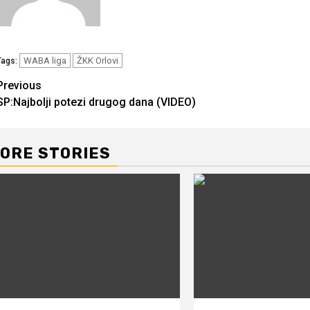
WABA liga
ŽKK Orlovi
Tags:
Continue
Previous
SP:Najbolji potezi drugog dana (VIDEO)
Reading
ORE STORIES