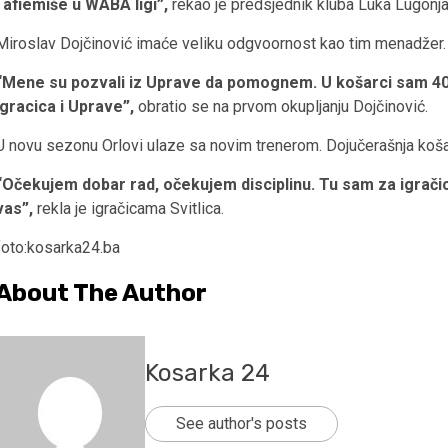
i afiemiše u WABA ligi”,
rekao je predsjednik kluba Luka Lugonja
Miroslav Dojčinović imaće veliku odgvoornost kao tim menadžer.
“Mene su pozvali iz Uprave da pomognem. U košarci sam 40 g
igracica i Uprave”,
obratio se na prvom okupljanju Dojčinović.
U novu sezonu Orlovi ulaze sa novim trenerom. Dojučerašnja koša
“Očekujem dobar rad, očekujem disciplinu. Tu sam za igračic
vas”,
rekla je igračicama Svitlica.
foto:kosarka24.ba
About The Author
Kosarka 24
See author's posts