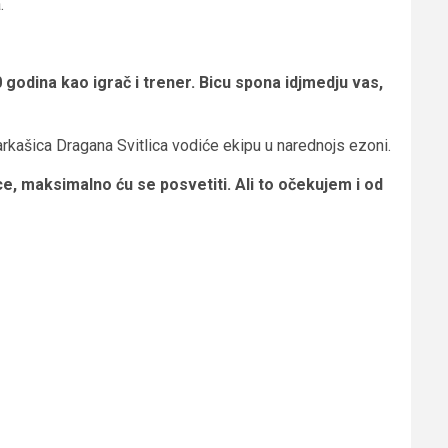
.
odina kao igrač i trener. Bicu spona idjmedju vas,
rkašica Dragana Svitlica vodiće ekipu u narednojs ezoni.
e, maksimalno ću se posvetiti. Ali to očekujem i od