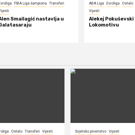
Evroliga
FIBA Liga šampiona
Transferi
ABA Liga
Evroliga
Ostalo
ijesti
Vijesti
Alen Smailagić nastavlja u
Alekej Pokuševski
Galatasaraju
Lokomotivu
roliga
Ostalo
Transferi
Vijesti
Svjetsko prvenstvo
Vijesti