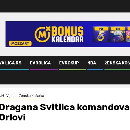
VA LIGA RS
EVROLIGA
EVROKUP
NBA
ŽENSKA KO
lovi
BiH
Vijesti
Ženska košarka
Dragana Svitlica komandova
Orlovi