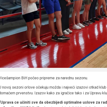
Vicešampion BiH počeo pripreme za narednu sezonu.
U novoj sezoni orlove očekuju možda i najveći izazovi otkad klub 
domaćem prvenstvu. Izazov kako za igračice tako i za Upravu klu
“Uprava ce učiniti sve da obezbijedi optimalne uslove za rad. 