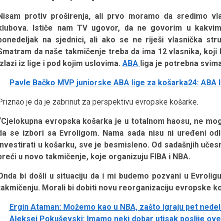
Nisam protiv proširenja, ali prvo moramo da sredimo vl
klubova. Ističe nam TV ugovor, da ne govorim u kakvim
ponedeljak na sjednici, ali ako se ne riješi vlasnička st
Smatram da naše takmičenje treba da ima 12 vlasnika, koji bi 
izlazi iz lige i pod kojim uslovima.
ABA
liga je potrebna svima
Pavle Bačko MVP juniorske ABA lige za košarka24: ABA li
Priznao je da je zabrinut za perspektivu evropske košarke.
“Cjelokupna evropska košarka je u totalnom haosu, ne mogu
da se izbori sa Evroligom. Nama sada nisu ni uređeni odla
investirati u košarku, sve je besmisleno. Od sadašnjih uče
preći u novo takmičenje, koje organizuju FIBA i NBA.
Onda bi došli u situaciju da i mi budemo pozvani u Evroligu.
takmičenju. Morali bi dobiti novu reorganizaciju evropske k
Ergin Ataman: Možemo kao u NBA, zašto igraju pet nedel
Aleksej Pokuševski: Imamo neki dobar utisak poslije ov