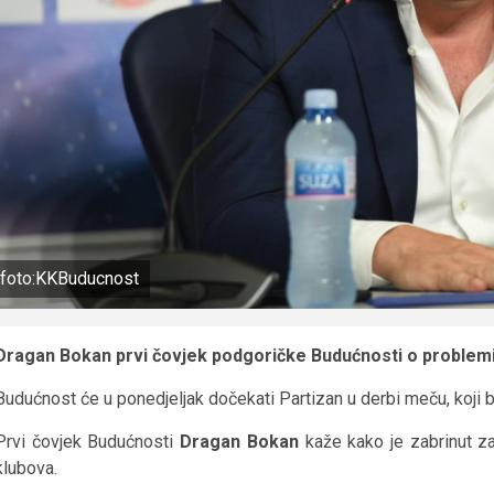
foto:KKBuducnost
Dragan Bokan prvi čovjek podgoričke Budućnosti o problem
Budućnost će u ponedjeljak dočekati Partizan u derbi meču, koji b
Prvi čovjek Budućnosti
Dragan Bokan
kaže kako je zabrinut za
klubova.