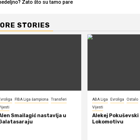
nedeljno? Zato što su tamo pare
ORE STORIES
Evroliga
FIBA Liga šampiona
Transferi
ABA Liga
Evroliga
Ostalo
ijesti
Vijesti
Alen Smailagić nastavlja u
Alekej Pokuševski
Galatasaraju
Lokomotivu