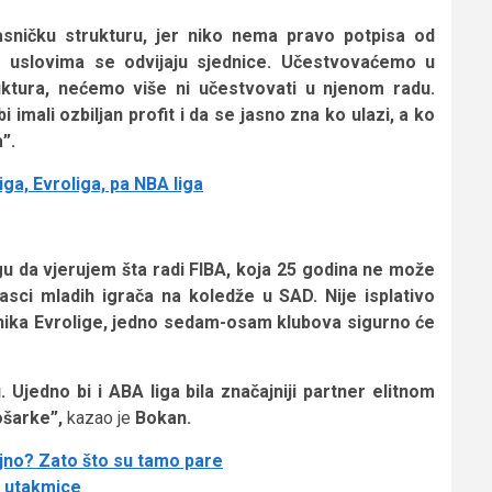
asničku strukturu, jer niko nema pravo potpisa od
 uslovima se odvijaju sjednice. Učestvovaćemo u
ruktura, nećemo više ni učestvovati u njenom radu.
imali ozbiljan profit i da se jasno zna ko ulazi, a ko
”.
ga, Evroliga, pa NBA liga
 da vjerujem šta radi FIBA, koja 25 godina ne može
sci mladih igrača na koledže u SAD. Nije isplativo
snika Evrolige, jedno sedam-osam klubova sigurno će
 Ujedno bi i ABA liga bila značajniji partner elitnom
ošarke”,
kazao je
Bokan.
jno? Zato što su tamo pare
e utakmice