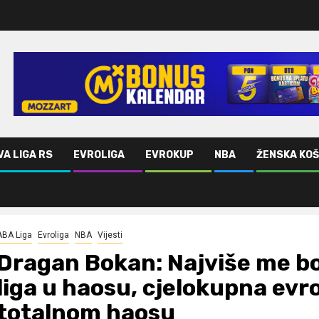
VA LIGA RS
EVROLIGA
EVROKUP
NBA
ŽENSKA KO
a liga u haosu, cjelokupna evropska košarka je u totalnom haosu
ABA Liga
Evroliga
NBA
Vijesti
Dragan Bokan: Najviše me bol
liga u haosu, cjelokupna evr
totalnom haosu