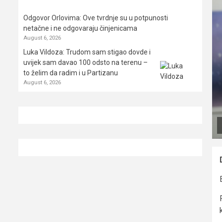
Odgovor Orlovima: ​Ove tvrdnje su u potpunosti
netačne i ne odgovaraju činjenicama
August 6, 2026
Luka Vildoza: Trudom sam stigao dovde i
uvijek sam davao 100 odsto na terenu –
to želim da radim i u Partizanu
August 6, 2026