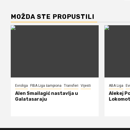
MOŽDA STE PROPUSTILI
Evroliga
FIBA Liga šampiona
Transferi
Vijesti
ABA Liga
Ev
Alen Smailagić nastavlja u
Alekej P
Galatasaraju
Lokomot