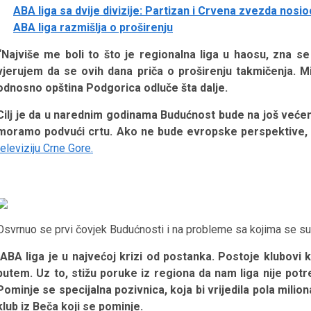
ABA liga sa dvije divizije: Partizan i Crvena zvezda nosio
ABA liga razmišlja o proširenju
“Najviše me boli to što je regionalna liga u haosu, zna se
vjerujem da se ovih dana priča o proširenju takmičenja. Mi
odnosno opština Podgorica odluče šta dalje.
Cilj je da u narednim godinama Budućnost bude na još veće
moramo podvući crtu. Ako ne bude evropske perspektive, o
televiziju Crne Gore.
Osvrnuo se prvi čovjek Budućnosti i na probleme sa kojima se su
ABA liga je u najvećoj krizi od postanka. Postoje klubovi k
putem. Uz to, stižu poruke iz regiona da nam liga nije potre
Pominje se specijalna pozivnica, koja bi vrijedila pola milion
klub iz Beča koji se pominje.