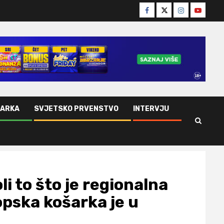
Facebook
Twitter
Instagram
Youtube
ŠARKA
SVJETSKO PRVENSTVO
INTERVJU
i to što je regionalna
opska košarka je u