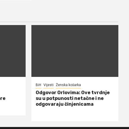
BiH
Vijesti
Ženska košarka
Odgovor Orlovima: ​Ove tvrdnje
ore
su u potpunosti netačne i ne
odgovaraju činjenicama