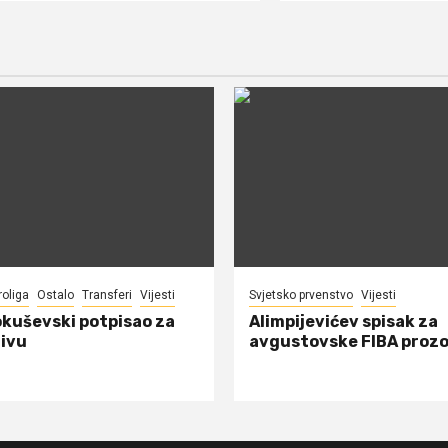
roliga
Ostalo
Transferi
Vijesti
Svjetsko prvenstvo
Vijesti
okuševski potpisao za
Alimpijevićev spisak za
ivu
avgustovske FIBA proz