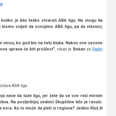
ci
 koliko je bilo teško stvarati ABA ligu. Ne mogu da
 bismo voljeli da osvojimo ABA ligu, pa da vlasnici,
m nivou, ko god bio na čelu kluba. Nakon ove sezone
va uprava će biti prošlost”
, rekao je
Bokan
za
Radio
očava ABA liga.
oji neće da tuže ligu, jer žele da se sve reši mirnim
bna. Na posljednjoj sednici Skupštine bilo je rasulo.
a evra. Ko to može da plati iz regiona? Jedino Kluž ili