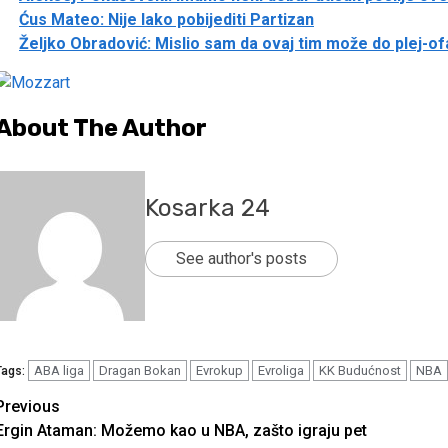
Ćus Mateo: Nije lako pobijediti Partizan
Željko Obradović: Mislio sam da ovaj tim može do plej-o
About The Author
Kosarka 24
See author's posts
ABA liga
Dragan Bokan
Evrokup
Evroliga
KK Budućnost
NBA
Tags:
Continue
Previous
Ergin Ataman: Možemo kao u NBA, zašto igraju pet
Reading