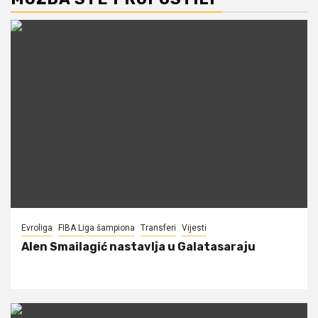
Evroliga
FIBA Liga šampiona
Transferi
Vijesti
Alen Smailagić nastavlja u Galatasaraju