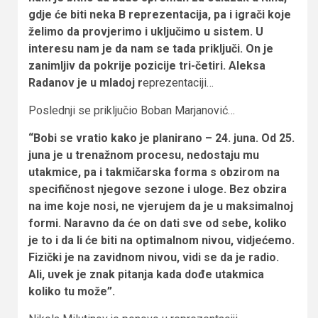
gdje će biti neka B reprezentacija, pa i igrači koje
želimo da provjerimo i uključimo u sistem. U
interesu nam je da nam se tada priključi. On je
zanimljiv da pokrije pozicije tri-četiri. Aleksa
Radanov je u mladoj r
eprezentaciji…
Poslednji se priključio Boban Marjanović…
“Bobi se vratio kako je planirano – 24. juna. Od 25.
juna je u trenažnom procesu, nedostaju mu
utakmice, pa i takmičarska forma s obzirom na
specifičnost njegove sezone i uloge. Bez obzira
na ime koje nosi, ne vjerujem da je u maksimalnoj
formi. Naravno da će on dati sve od sebe, koliko
je to i da li će biti na optimalnom nivou, vidjećemo.
Fizički je na zavidnom nivou, vidi se da je radio.
Ali, uvek je znak pitanja kada dođe utakmica
koliko tu može”.