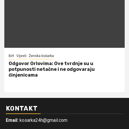
BiH
Vijesti
Ženska košarka
Odgovor Orlovima: ​Ove tvrdnje su u
potpunosti netačne i ne odgovaraju
činjenicama
KONTAKT
Email:
kosarka24h@gmail.com