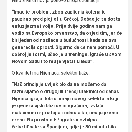
Nikola Milutinov je ponovo u reprezentaciji.
“Imao je problem, zbog zapljenja kolena je
pauzirao pred plej-of u Grčkoj. Došao je sa dosta
entuzijazma i volje. Prije dvije godine sam ga
vodio na Evropsko prvenstvo, da osjeti tim, jer će
biti jedan od nosilaca u budućnosti, kada se ova
generacija oprosti. Sigurno da će nam pomoći. U
dobroj je formi, ušao je u treninge, igraće u svom
Novom Sadu i to mu je vjetar u leđa”.
O kvalitetima Nijemaca, selektor kaže:
“Naš princip je uvijek bio da ne možemo da
razmišljamo o drugoj ili trećoj utakmici od danas.
Nijemci igraju dobro, imaju novog selektora koji
je generacijski bliži ovim igračima, izvlači
maksimum iz pristupa i odnosa koji imaju prema
dresu. Na prošlom EP igrali su ozbiljno
četvrtifinale sa Španijom, gdje je 30 minuta bilo