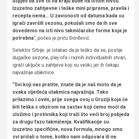
uspjeli da sve to na kraju bude na istom nivou.
Izuzetno zahtjevne i teške mini pripreme, pravila i
recepta nema… U zavisnosti od datuma kada su
igrači završili sezonu, pokušali smo da ih sve
dovedemo na isti nivo takmičarske forme koja je
potrebna
“, počeo je priču Đorđević.
Selektor Srbije je istakao da je teško da se, poslije
dugačke sezone, plej-ofa i raznih individualnih stvari,
igrači uključe u zahtjeve koji su veliki, jer ih čekaju
najvažnije utakmice.
“Svi koji nas pratite, znate da je naš moto da je
svaka sljedeća utakmica najvažnija. Tako
prilazimo i ovim, prije svega ovoj u Gruziji koja će
biti teška s obzirom na sastav koji ćemo moći da
složimo i protivnika koji traži što veći broj pobjeda
za drugu fazu takmičenja. Kvalifikacije su
izuzetno specifične, nova formula, mnogo smo
svi pričali o tome, koliko nam odgovara ili ne.