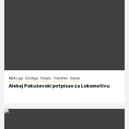
ABA Liga
Evroliga
Ostalo
Transferi
Vijesti
Alekej Pokuševski potpisao za Lokomotivu