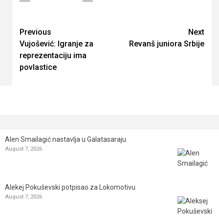
Continue
Previous
Next
Vujošević: Igranje za
Revanš juniora Srbije
Reading
reprezentaciju ima
povlastice
Alen Smailagić nastavlja u Galatasaraju
August 7, 2026
Alekej Pokuševski potpisao za Lokomotivu
August 7, 2026