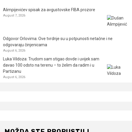
Alimpijevićev spisak za avgustovske FIBA prozore
August 7, 2026
Odgovor Orlovima: ​Ove tvrdnje su u potpunosti netačne i ne
odgovaraju činjenicama
August 6, 2026
Luka Vildoza: Trudom sam stigao dovde i uvijek sam
davao 100 odsto na terenu – to želim da radim i u
Partizanu
August 6, 2026
MOŽDA STE PROPUSTILI