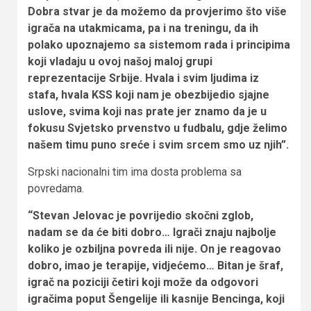
Dobra stvar je da možemo da provjerimo što više
igrača na utakmicama, pa i na treningu, da ih
polako upoznajemo sa sistemom rada i principima
koji vladaju u ovoj našoj maloj grupi
reprezentacije Srbije. Hvala i svim ljudima iz
stafa, hvala KSS koji nam je obezbijedio sjajne
uslove, svima koji nas prate jer znamo da je u
fokusu Svjetsko prvenstvo u fudbalu, gdje želimo
našem timu puno sreće i svim srcem smo uz njih”.
Srpski nacionalni tim ima dosta problema sa
povredama.
“Stevan Jelovac je povrijedio skočni zglob,
nadam se da će biti dobro… Igrači znaju najbolje
koliko je ozbiljna povreda ili nije. On je reagovao
dobro, imao je terapije, vidjećemo… Bitan je šraf,
igrač na poziciji četiri koji može da odgovori
igračima poput Šengelije ili kasnije Bencinga, koji