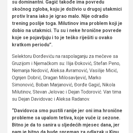
su dominantni. Gagić takođe ima povredu
skočnog zgloba, koju je doživio u drugoj utakmici
protiv Irana iako je igrao malo. Nije odradio
trening poslije toga. Milutinov ima problem koji je
dobio na utakmici. Tu su i neke hronične povrede
koje se pojavljuju i to je teško riješiti u ovako
kratkom periodu”.
Selektoru Đorđeviću na raspolaganju za mečeve sa
Gruzijom i Njemačkom su: Ilija Đoković, Stefan Peno,
Nemanja Nedović, Aleksa Avramović, Vasilije Micić,
Ognjen Dobrić, Dragan Milosavljević, Marko
Simonović, Boban Marjanović, Đorđe Gagić, Nikola
Milutinov, Stevan Jelovac i Dejan Todorović. Van tima
su Dejan Davidovac i Aleksa Radanov.
“Davidovca smo pustili ranije jer oni ima hronične
probleme sa upalom tetiva, koje vuče iz sezone.
Bitno je da to sanira u sljedećih mjesec dana, jer
nam je bitno da bude spreman za odlazak u Kinu,