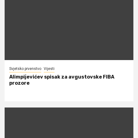
Svjetsko prvenstvo
Vijesti
Alimpijevićev spisak za avgustovske FIBA
prozore