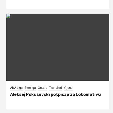
ABA Liga
Evroliga
Ostalo
Transferi
Vijesti
Aleksej Pokuševski potpisao za Lokomotivu