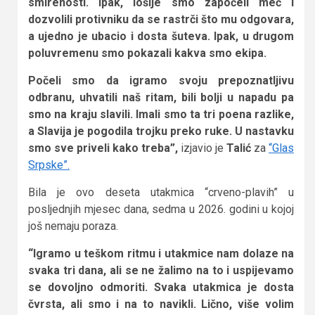
smirenosti. Ipak, lošije smo započeli meč i
dozvolili protivniku da se rastrči što mu odgovara,
a ujedno je ubacio i dosta šuteva. Ipak, u drugom
poluvremenu smo pokazali kakva smo ekipa.
Počeli smo da igramo svoju prepoznatljivu
odbranu, uhvatili naš ritam, bili bolji u napadu pa
smo na kraju slavili. Imali smo ta tri poena razlike,
a Slavija je pogodila trojku preko ruke. U nastavku
smo sve priveli kako treba”,
izjavio je
Talić
za
“Glas
Srpske”.
Bila je ovo deseta utakmica “crveno-plavih” u
posljednjih mjesec dana, sedma u 2026. godini u kojoj
još nemaju poraza.
“Igramo u teškom ritmu i utakmice nam dolaze na
svaka tri dana, ali se ne žalimo na to i uspijevamo
se dovoljno odmoriti. Svaka utakmica je dosta
čvrsta, ali smo i na to navikli. Lično, više volim