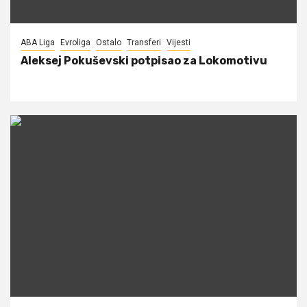
ABA Liga
Evroliga
Ostalo
Transferi
Vijesti
Aleksej Pokuševski potpisao za Lokomotivu