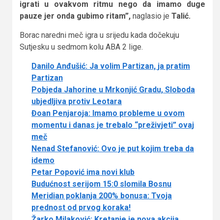
igrati u ovakvom ritmu nego da imamo duge
pauze jer onda gubimo ritam”,
naglasio je
Talić.
Borac naredni meč igra u srijedu kada dočekuju
Sutjesku u sedmom kolu ABA 2 lige.
Danilo Anđušić: Ja volim Partizan, ja pratim
Partizan
Pobjeda Jahorine u Mrkonjić Gradu, Sloboda
ubjedljiva protiv Leotara
Đoan Penjaroja: Imamo probleme u ovom
momentu i danas je trebalo “preživjeti” ovaj
meč
Nenad Stefanović: Ovo je put kojim treba da
idemo
Petar Popović ima novi klub
Budućnost serijom 15:0 slomila Bosnu
Meridian poklanja 200% bonusa: Tvoja
prednost od prvog koraka!
Žarko Milaković: Kretanje je nova akcija