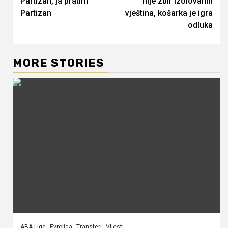
Partizan, ja pratim
nije zbir izolovanih
Partizan
vještina, košarka je igra
odluka
MORE STORIES
ABA Liga
Evroliga
Transferi
Vijesti