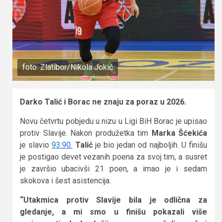
foto: Zlatibor/Nikola Jokić
Darko Talić i Borac ne znaju za poraz u 2026.
Novu četvrtu pobjedu u nizu u Ligi BiH Borac je upisao
protiv Slavije. Nakon produžetka tim
Marka Šćekića
je slavio
93:90.
Talić
je bio jedan od najboljih. U finišu
je postigao devet vezanih poena za svoj tim, a susret
je završio ubacivši 21 poen, a imao je i sedam
skokova i šest asistencija.
“Utakmica protiv Slavije bila je odlična za
gledanje, a mi smo u finišu pokazali više