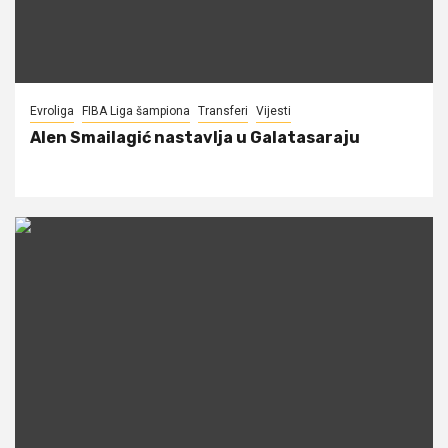
Evroliga
FIBA Liga šampiona
Transferi
Vijesti
Alen Smailagić nastavlja u Galatasaraju