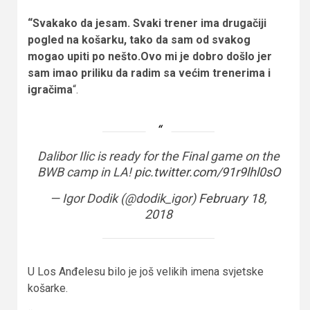
“Svakako da jesam. Svaki trener ima drugačiji
pogled na košarku, tako da sam od svakog
mogao upiti po nešto.Ovo mi je dobro došlo jer
sam imao priliku da radim sa većim trenerima i
igračima
“.
Dalibor Ilic is ready for the Final game on the
BWB camp in LA!
pic.twitter.com/91r9lhl0sO
— Igor Dodik (@dodik_igor)
February 18,
2018
U Los Anđelesu bilo je još velikih imena svjetske
košarke.