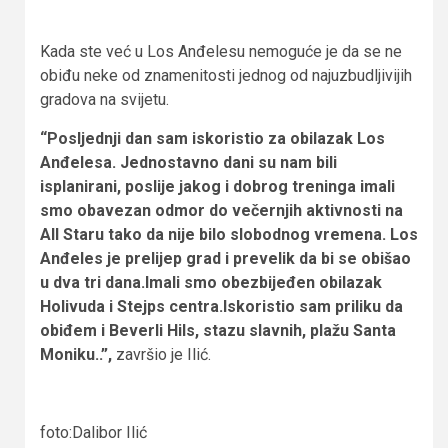
Kada ste već u Los Anđelesu nemoguće je da se ne
obiđu neke od znamenitosti jednog od najuzbudljivijih
gradova na svijetu.
“Posljednji dan sam iskoristio za obilazak Los
Anđelesa. Jednostavno dani su nam bili
isplanirani, poslije jakog i dobrog treninga imali
smo obavezan odmor do večernjih aktivnosti na
All Staru tako da nije bilo slobodnog vremena. Los
Anđeles je prelijep grad i prevelik da bi se obišao
u dva tri dana.Imali smo obezbijeđen obilazak
Holivuda i Stejps centra.Iskoristio sam priliku da
obiđem i Beverli Hils, stazu slavnih, plažu Santa
Moniku..”,
završio je Ilić.
foto:Dalibor Ilić