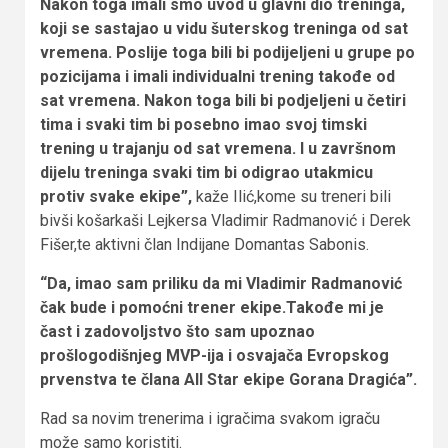
Nakon toga imali smo uvod u glavni dio treninga,
koji se sastajao u vidu šuterskog treninga od sat
vremena. Poslije toga bili bi podijeljeni u grupe po
pozicijama i imali individualni trening takođe od
sat vremena. Nakon toga bili bi podjeljeni u četiri
tima i svaki tim bi posebno imao svoj timski
trening u trajanju od sat vremena. I u završnom
dijelu treninga svaki tim bi odigrao utakmicu
protiv svake ekipe”,
kaže Ilić,kome su treneri bili
bivši košarkaši Lejkersa Vladimir Radmanović i Derek
Fišer,te aktivni član Indijane Domantas Sabonis.
“Da, imao sam priliku da mi Vladimir Radmanović
čak bude i pomoćni trener ekipe.Takođe mi je
čast i zadovoljstvo što sam upoznao
prošlogodišnjeg MVP-ija i osvajača Evropskog
prvenstva te člana All Star ekipe Gorana Dragića”.
Rad sa novim trenerima i igračima svakom igraču
može samo koristiti.