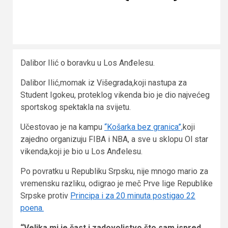
Dalibor Ilić o boravku u Los Anđelesu.
Dalibor Ilić,momak iz Višegrada,koji nastupa za
Student Igokeu, proteklog vikenda bio je dio najvećeg
sportskog spektakla na svijetu.
Učestovao je na kampu
“Košarka bez granica”,
koji
zajedno organizuju FIBA i NBA, a sve u sklopu Ol star
vikenda,koji je bio u Los Anđelesu.
Po povratku u Republiku Srpsku, nije mnogo mario za
vremensku razliku, odigrao je meč Prve lige Republike
Srpske protiv
Principa i za 20 minuta postigao 22
poena.
“Velika mi je čast i zadovoljstvo što sam ispred