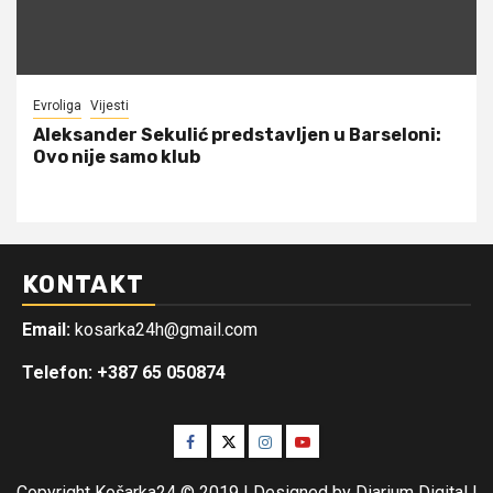
Evroliga
Vijesti
Aleksander Sekulić predstavljen u Barseloni:
Ovo nije samo klub
KONTAKT
Email:
kosarka24h@gmail.com
Telefon: +387 65 050874
Facebook
Twitter
Instagram
Youtube
Copyright Košarka24 © 2019 | Designed by Diarium Digital
|