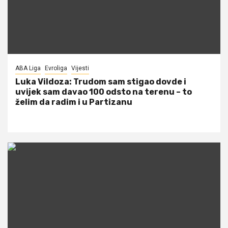
ABA Liga
Evroliga
Vijesti
Luka Vildoza: Trudom sam stigao dovde i
uvijek sam davao 100 odsto na terenu – to
želim da radim i u Partizanu