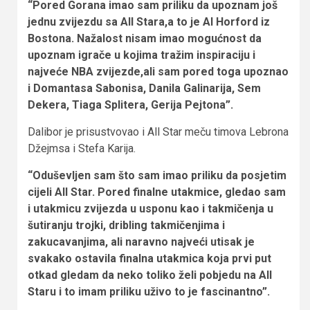
“Pored Gorana imao sam priliku da upoznam još
jednu zvijezdu sa All Stara,a to je Al Horford iz
Bostona. Nažalost nisam imao mogućnost da
upoznam igrače u kojima tražim inspiraciju i
najveće NBA zvijezde,ali sam pored toga upoznao
i Domantasa Sabonisa, Danila Galinarija, Sem
Dekera, Tiaga Splitera, Gerija Pejtona”.
Dalibor je prisustvovao i All Star meču timova Lebrona
Džejmsa i Stefa Karija.
“Oduševljen sam što sam imao priliku da posjetim
cijeli All Star. Pored finalne utakmice, gledao sam
i utakmicu zvijezda u usponu kao i takmičenja u
šutiranju trojki, dribling takmičenjima i
zakucavanjima, ali naravno najveći utisak je
svakako ostavila finalna utakmica koja prvi put
otkad gledam da neko toliko želi pobjedu na All
Staru i to imam priliku uživo to je fascinantno”.