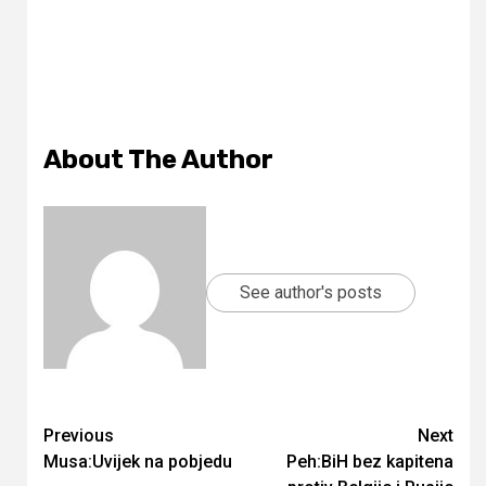
About The Author
See author's posts
Continue
Previous
Next
Musa:Uvijek na pobjedu
Peh:BiH bez kapitena
Reading