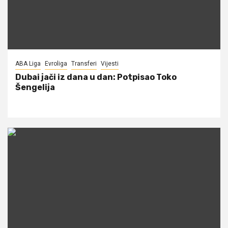
ABA Liga
Evroliga
Transferi
Vijesti
Dubai jači iz dana u dan: Potpisao Toko
Šengelija