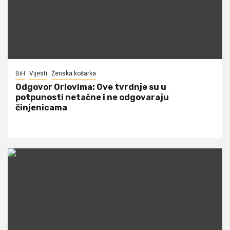
BiH
Vijesti
Ženska košarka
Odgovor Orlovima: ​Ove tvrdnje su u
potpunosti netačne i ne odgovaraju
činjenicama