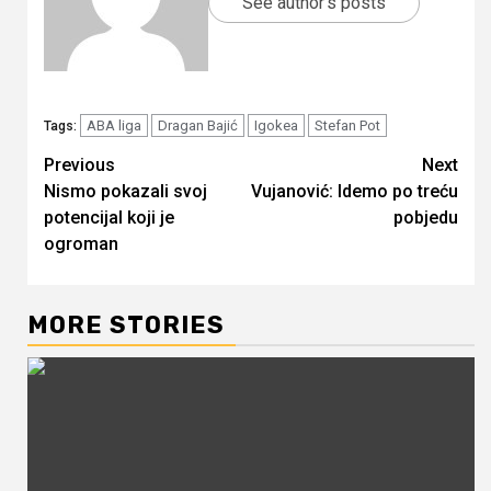
See author's posts
ABA liga
Dragan Bajić
Igokea
Stefan Pot
Tags:
Continue
Previous
Next
Nismo pokazali svoj
Vujanović: Idemo po treću
Reading
potencijal koji je
pobjedu
ogroman
MORE STORIES