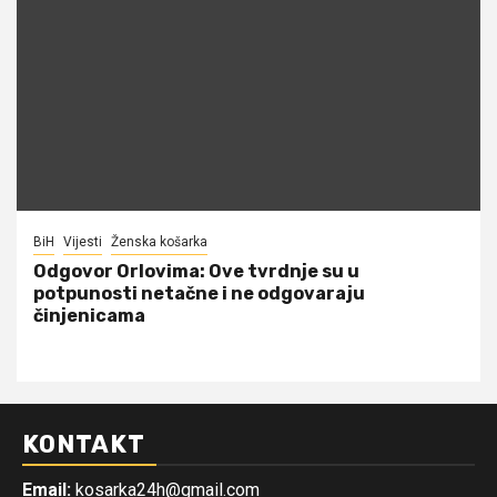
BiH
Vijesti
Ženska košarka
Odgovor Orlovima: ​Ove tvrdnje su u
potpunosti netačne i ne odgovaraju
činjenicama
KONTAKT
Email:
kosarka24h@gmail.com