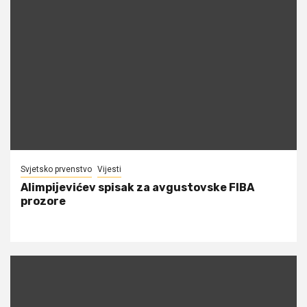
Svjetsko prvenstvo
Vijesti
Alimpijevićev spisak za avgustovske FIBA
prozore