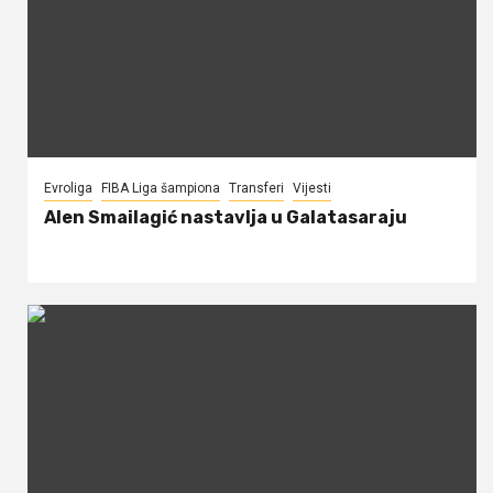
Evroliga
FIBA Liga šampiona
Transferi
Vijesti
Alen Smailagić nastavlja u Galatasaraju