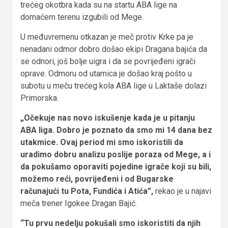
trećeg okotbra kada su na startu ABA lige na
domaćem terenu izgubili od Mege.
U međuvremenu otkazan je meč protiv Krke pa je
nenadani odmor dobro došao ekipi Dragana bajića da
se odnori, još bolje uigra i da se povrijeđeni igrači
oprave. Odmoru od utamica je došao kraj pošto u
subotu u meču trećeg kola ABA lige u Laktaše dolazi
Primorska.
„Očekuje nas novo iskušenje kada je u pitanju
ABA liga. Dobro je poznato da smo mi 14 dana bez
utakmice. Ovaj period mi smo iskoristili da
uradimo dobru analizu poslije poraza od Mege, a i
da pokušamo oporaviti pojedine igrače koji su bili,
možemo reći, povrijeđeni i od Bugarske
računajući tu Pota, Fundića i Atića”,
rekao je u najavi
meča trener Igokee Dragan Bajić.
“Tu prvu nedelju pokušali smo iskoristiti da njih