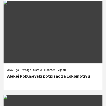
ABA Liga
Evroliga
Ostalo
Transferi
Vijesti
Alekej Pokuševski potpisao za Lokomotivu