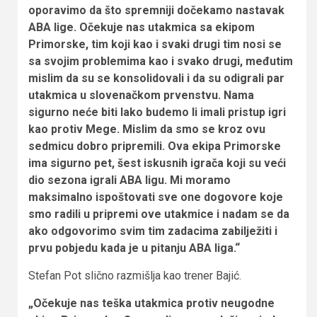
oporavimo da što spremniji dočekamo nastavak
ABA lige. Očekuje nas utakmica sa ekipom
Primorske, tim koji kao i svaki drugi tim nosi se
sa svojim problemima kao i svako drugi, međutim
mislim da su se konsolidovali i da su odigrali par
utakmica u slovenačkom prvenstvu. Nama
sigurno neće biti lako budemo li imali pristup igri
kao protiv Mege. Mislim da smo se kroz ovu
sedmicu dobro pripremili. Ova ekipa Primorske
ima sigurno pet, šest iskusnih igrača koji su veći
dio sezona igrali ABA ligu. Mi moramo
maksimalno ispoštovati sve one dogovore koje
smo radili u pripremi ove utakmice i nadam se da
ako odgovorimo svim tim zadacima zabilježiti i
prvu pobjedu kada je u pitanju ABA liga.“
Stefan Pot slično razmišlja kao trener Bajić.
„Očekuje nas teška utakmica protiv neugodne