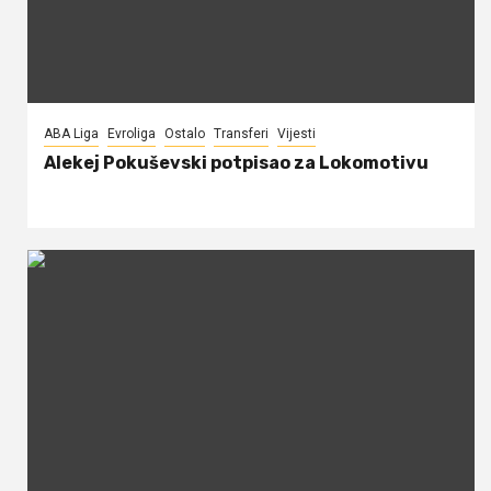
ABA Liga
Evroliga
Ostalo
Transferi
Vijesti
Alekej Pokuševski potpisao za Lokomotivu