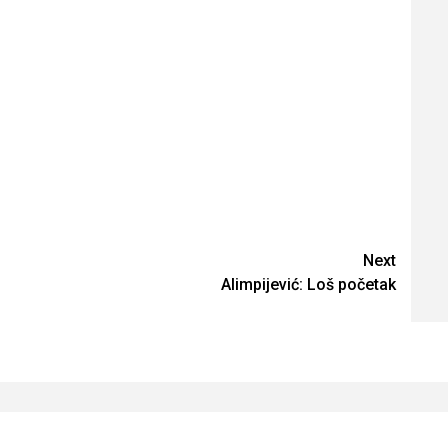
Next
Alimpijević: Loš početak