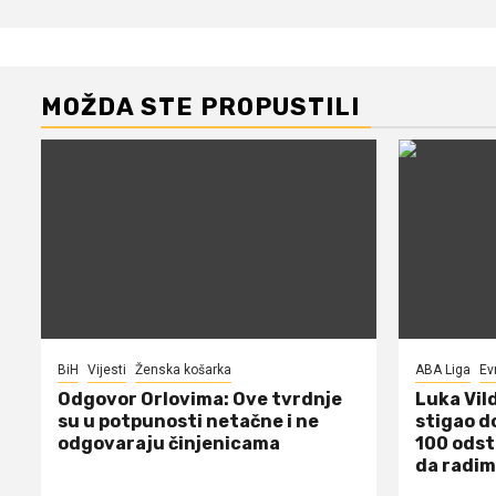
MOŽDA STE PROPUSTILI
BiH
Vijesti
Ženska košarka
ABA Liga
Ev
Odgovor Orlovima: ​Ove tvrdnje
Luka Vil
su u potpunosti netačne i ne
stigao d
odgovaraju činjenicama
100 odst
da radim