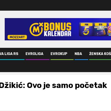
VA LIGA RS
EVROLIGA
EVROKUP
NBA
ŽENSKA KO
Džikić: Ovo je samo početak