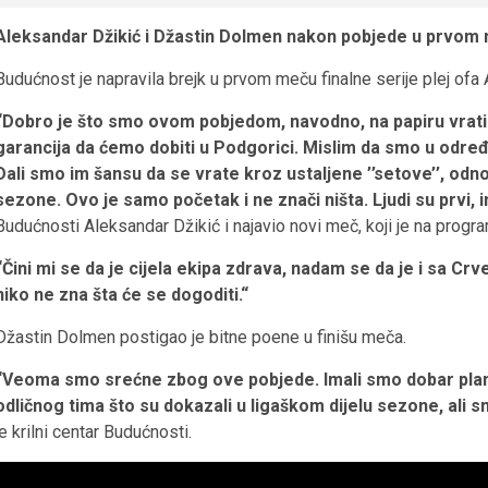
Aleksandar Džikić i Džastin Dolmen nakon pobjede u prvom m
Budućnost je napravila brejk u prvom meču finalne serije plej of
“Dobro je što smo ovom pobjedom, navodno, na papiru vrati
garancija da ćemo dobiti u Podgorici. Mislim da smo u određ
Dali smo im šansu da se vrate kroz ustaljene ’’setove’’, od
sezone. Ovo je samo početak i ne znači ništa. Ljudi su prvi,
Budućnosti Aleksandar Džikić i najavio novi meč, koji je na progra
“Čini mi se da je cijela ekipa zdrava, nadam se da je i sa Cr
niko ne zna šta će se dogoditi.“
Džastin Dolmen postigao je bitne poene u finišu meča.
“Veoma smo srećne zbog ove pobjede. Imali smo dobar plan i
odličnog tima što su dokazali u ligaškom dijelu sezone, ali
je krilni centar Budućnosti.