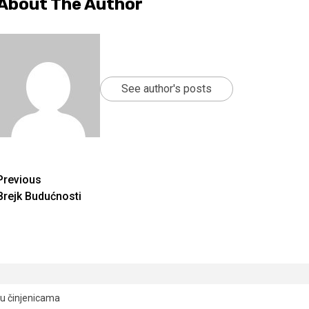
About The Author
See author's posts
Continue
Previous
Brejk Budućnosti
Reading
ju činjenicama