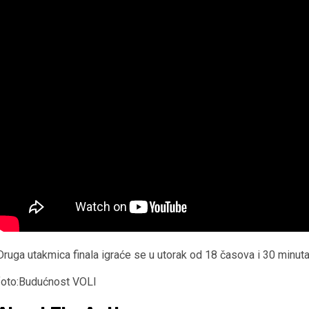
Druga utakmica finala igraće se u utorak od 18 časova i 30 minuta
foto:Budućnost VOLI