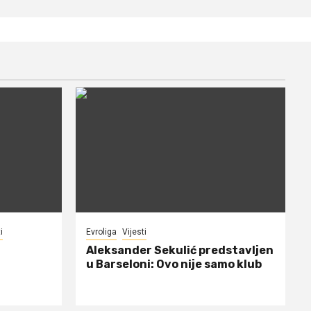
i
Evroliga
Vijesti
Aleksander Sekulić predstavljen
u Barseloni: Ovo nije samo klub