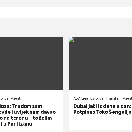
roliga
Vijesti
ABA Liga
Evroliga
Transferi
Vijest
doza: Trudom sam
Dubai jači iz dana u dan:
ovde i uvijek sam davao
Potpisao Toko Šengelija
o na terenu – to želim
 i u Partizanu