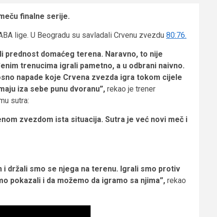
eču finalne serije.
a ABA lige. U Beogradu su savladali Crvenu zvezdu
80:76.
li prednost domaćeg terena. Naravno, to nije
enim trenucima igrali pametno, a u odbrani naivno.
nosno napade koje Crvena zvezda igra tokom cijele
 imaju iza sebe punu dvoranu”,
rekao je trener
mu sutra:
venom zvezdom ista situacija. Sutra je već novi meč i
 držali smo se njega na terenu. Igrali smo protiv
 smo pokazali i da možemo da igramo sa njima”,
rekao