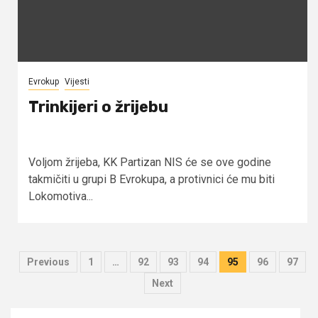
Evrokup
Vijesti
Trinkijeri o žrijebu
Voljom žrijeba, KK Partizan NIS će se ove godine
takmičiti u grupi B Evrokupa, a protivnici će mu biti
Lokomotiva...
Posts
Previous
1
…
92
93
94
95
96
97
pagination
Next