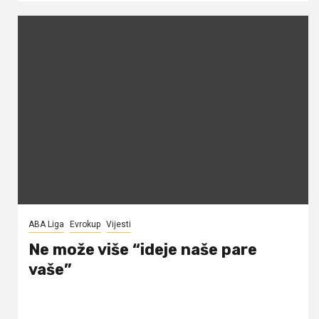
ABA Liga
Evrokup
Vijesti
Ne može više “ideje naše pare
vaše”