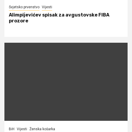
Svjetsko prvenstvo
Vijesti
Alimpijevićev spisak za avgustovske FIBA
prozore
BiH
Vijesti
Ženska košarka