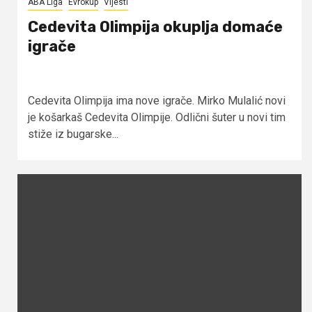
ABA Liga
Evrokup
Vijesti
Cedevita Olimpija okuplja domaće
igrače
Cedevita Olimpija ima nove igrače. Mirko Mulalić novi
je košarkaš Cedevita Olimpije. Odlični šuter u novi tim
stiže iz bugarske...