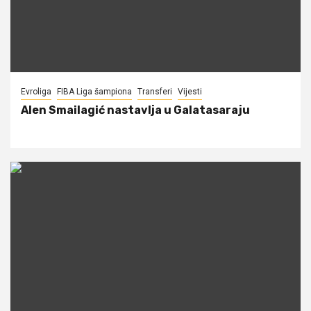
Evroliga
FIBA Liga šampiona
Transferi
Vijesti
Alen Smailagić nastavlja u Galatasaraju