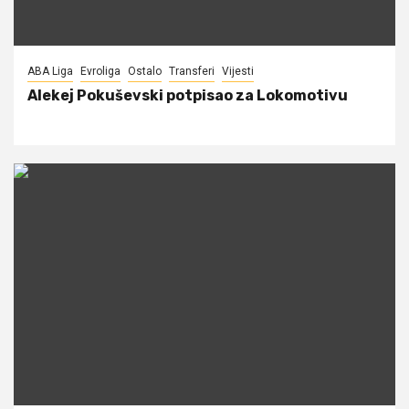
ABA Liga
Evroliga
Ostalo
Transferi
Vijesti
Alekej Pokuševski potpisao za Lokomotivu