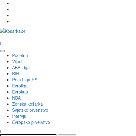
Skip
Facebook
to
Twitter
content
Instagram
Youtube
Primary
Početna
Menu
Vijesti
ABA Liga
BiH
Prva Liga RS
Evroliga
Evrokup
NBA
Ženska košarka
Svjetsko prvenstvo
Intervju
Evropsko prvenstvo