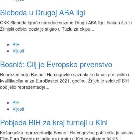
Sloboda u Drugoj ABA ligi
OKK Sloboda igraće naredne sezone Drugu ABA ligu. Nakon što je
Zrinjski odbio, poziv je stigao u Tuzlu za ekipu...
BiH
Vijesti
Bosnić: Cilj je Evropsko prvenstvo
Reprezentacije Bosne i Hercegovine saznala je danas protivnike u
kvalifikacijama za EuroBasket 2021. godine. Žrijeb je selekciji BiH
dodijelio reprezentacije...
BiH
Vijesti
Pobjeda BiH za kraj turneji u Kini
Košarkaška reprezentacija Bosne i Hercegovine pobijedila je sastav
Elite Euro Talents iz Italije na turniru u Kini rezultatom 82:65. I...