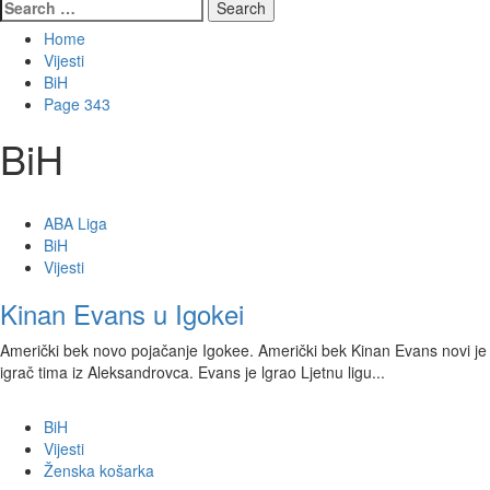
Search
for:
Home
Vijesti
BiH
Page 343
BiH
ABA Liga
BiH
Vijesti
Kinan Evans u Igokei
Američki bek novo pojačanje Igokee. Američki bek Kinan Evans novi je
igrač tima iz Aleksandrovca. Evans je lgrao Ljetnu ligu...
BiH
Vijesti
Ženska košarka