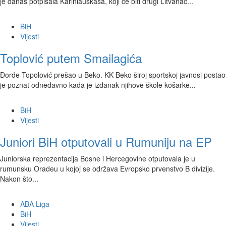
je danas potpisala Kariniauskasa, koji će biti drugi Litvanac...
BiH
Vijesti
Toplović putem Smailagića
Đorđe Topolović prešao u Beko. KK Beko široj sportskoj javnosi postao
je poznat odnedavno kada je izdanak njihove škole košarke...
BiH
Vijesti
Juniori BiH otputovali u Rumuniju na EP
Juniorska reprezentacija Bosne i Hercegovine otputovala je u
rumunsku Oradeu u kojoj se održava Evropsko prvenstvo B divizije.
Nakon što...
ABA Liga
BiH
Vijesti