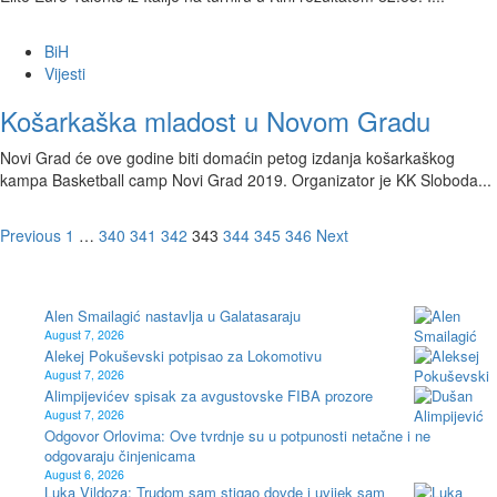
BiH
Vijesti
Košarkaška mladost u Novom Gradu
Novi Grad će ove godine biti domaćin petog izdanja košarkaškog
kampa Basketball camp Novi Grad 2019. Organizator je KK Sloboda...
Posts
Previous
1
…
340
341
342
343
344
345
346
Next
pagination
Alen Smailagić nastavlja u Galatasaraju
August 7, 2026
Alekej Pokuševski potpisao za Lokomotivu
August 7, 2026
Alimpijevićev spisak za avgustovske FIBA prozore
August 7, 2026
Odgovor Orlovima: ​Ove tvrdnje su u potpunosti netačne i ne
odgovaraju činjenicama
August 6, 2026
Luka Vildoza: Trudom sam stigao dovde i uvijek sam