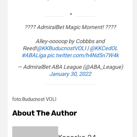
???? AdmiralBet Magic Moment! ????
Alley-ooooop by Cobbbs and
Reed!
@KKBuducnostVOLI
|
@KKCedOL
#ABALiga
pic.twitter.com/h4Nd5n7W4k
— AdmiralBet ABA League (@ABA_League)
January 30, 2022
foto:Buducnost VOLI
About The Author