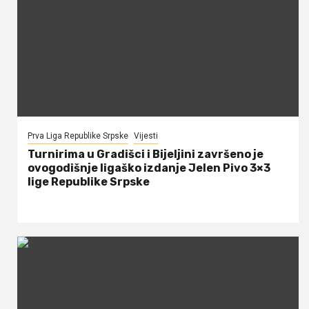
Prva Liga Republike Srpske
Vijesti
Turnirima u Gradišci i Bijeljini završeno je
ovogodišnje ligaško izdanje Jelen Pivo 3×3
lige Republike Srpske