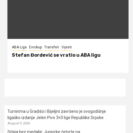
ABA Liga
Evrokup
Transferi
Vijesti
Stefan Đorđević se vratio u ABA ligu
Turnirima u Gradišci i Bijeljini završeno je ovogodišnje
ligaško izdanje Jelen Pivo 3×3 lige Republike Srpske
August 9, 2026
Srbija bez medalje: Juniorke četvrte na