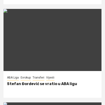
ABA Liga
Evrokup
Transferi
Vijesti
Stefan Đorđević se vratio u ABA ligu