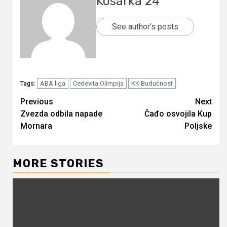
Kosarka 24
See author's posts
ABA liga
Cedevita Olimpija
KK Budućnost
Tags:
Continue
Previous
Next
Zvezda odbila napade
Čađo osvojila Kup
Reading
Mornara
Poljske
MORE STORIES