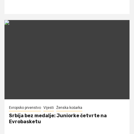
Evropsko prvenstvo
Vijesti
Ženska košarka
Srbija bez medalje: Juniorke četvrte na
Evrobasketu