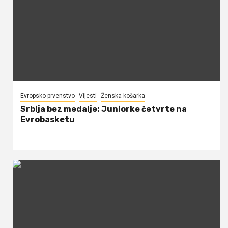
Evropsko prvenstvo
Vijesti
Ženska košarka
Srbija bez medalje: Juniorke četvrte na
Evrobasketu