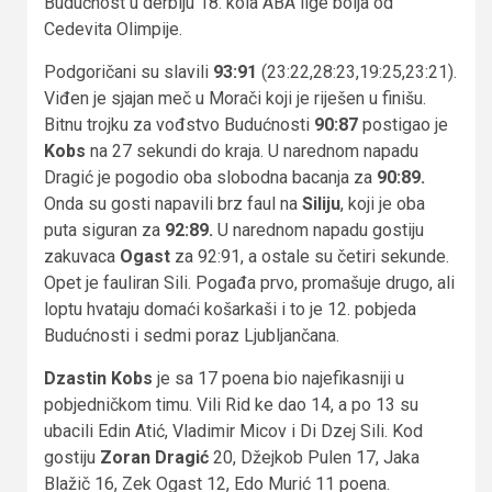
Budućnost u derbiju 18. kola ABA lige bolja od
Cedevita Olimpije.
Podgoričani su slavili
93:91
(23:22,28:23,19:25,23:21).
Viđen je sjajan meč u Morači koji je riješen u finišu.
Bitnu trojku za vođstvo Budućnosti
90:87
postigao je
Kobs
na 27 sekundi do kraja. U narednom napadu
Dragić je pogodio oba slobodna bacanja za
90:89.
Onda su gosti napavili brz faul na
Siliju
, koji je oba
puta siguran za
92:89.
U narednom napadu gostiju
zakuvaca
Ogast
za 92:91, a ostale su četiri sekunde.
Opet je fauliran Sili. Pogađa prvo, promašuje drugo, ali
loptu hvataju domaći košarkaši i to je 12. pobjeda
Budućnosti i sedmi poraz Ljubljančana.
Dzastin Kobs
je sa 17 poena bio najefikasniji u
pobjedničkom timu. Vili Rid ke dao 14, a po 13 su
ubacili Edin Atić, Vladimir Micov i Di Dzej Sili. Kod
gostiju
Zoran Dragić
20, Džejkob Pulen 17, Jaka
Blažič 16, Zek Ogast 12, Edo Murić 11 poena.