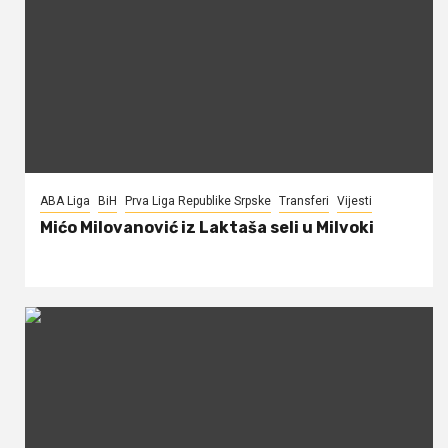
ABA Liga
BiH
Prva Liga Republike Srpske
Transferi
Vijesti
Mićo Milovanović iz Laktaša seli u Milvoki