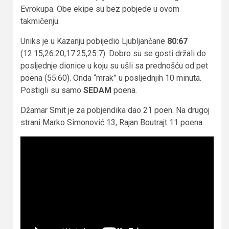
Evrokupa. Obe ekipe su bez pobjede u ovom
takmičenju.
Uniks je u Kazanju pobijedio Ljubljančane
80:67
(12:15,26.20,17:25,25:7). Dobro su se gosti držali do
posljednje dionice u koju su ušli sa prednošću od pet
poena (55:60). Onda “mrak” u posljednjih 10 minuta.
Postigli su samo
SEDAM
poena.
Džamar Smit je za pobjendika dao 21 poen. Na drugoj
strani Marko Simonović 13, Rajan Boutrajt 11 poena.