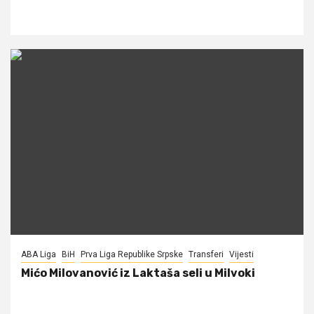
ABA Liga
BiH
Prva Liga Republike Srpske
Transferi
Vijesti
Mićo Milovanović iz Laktaša seli u Milvoki