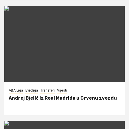
ABA Liga
Evroliga
Transferi
Vijesti
Andrej Bjelić iz Real Madrida u Crvenu zvezdu